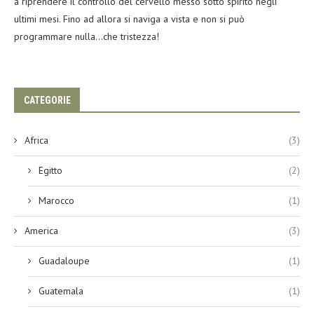
a riprendere il controllo del cervello messo sotto spirito negli
ultimi mesi. Fino ad allora si naviga a vista e non si può
programmare nulla…che tristezza!
CATEGORIE
Africa
(3)
Egitto
(2)
Marocco
(1)
America
(3)
Guadaloupe
(1)
Guatemala
(1)