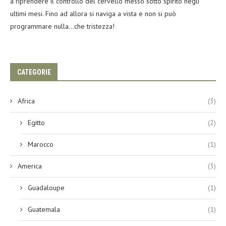
a riprendere il controllo del cervello messo sotto spirito negli
ultimi mesi. Fino ad allora si naviga a vista e non si può
programmare nulla…che tristezza!
CATEGORIE
Africa
(3)
Egitto
(2)
Marocco
(1)
America
(3)
Guadaloupe
(1)
Guatemala
(1)