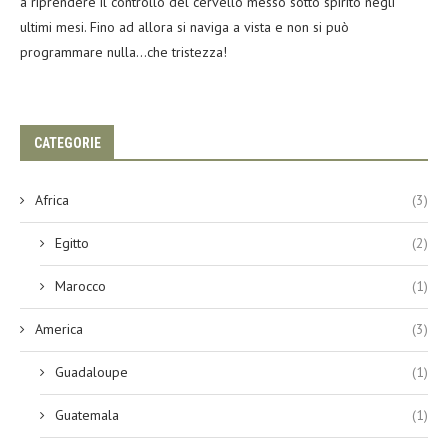
a riprendere il controllo del cervello messo sotto spirito negli
ultimi mesi. Fino ad allora si naviga a vista e non si può
programmare nulla…che tristezza!
CATEGORIE
Africa
(3)
Egitto
(2)
Marocco
(1)
America
(3)
Guadaloupe
(1)
Guatemala
(1)