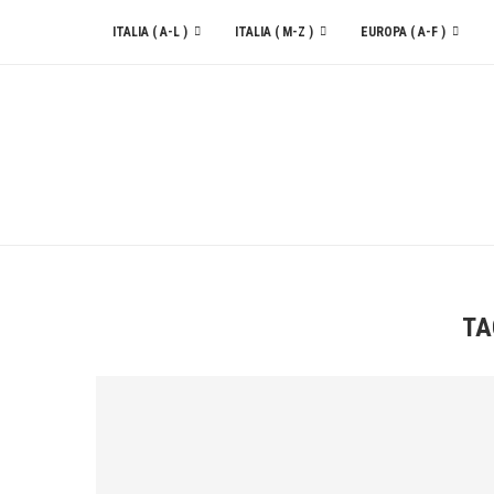
ITALIA ( A-L )
ITALIA ( M-Z )
EUROPA ( A-F )
CONTATTACI
TA