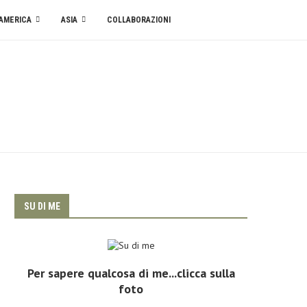
AMERICA
ASIA
COLLABORAZIONI
SU DI ME
Per sapere qualcosa di me...clicca sulla
foto