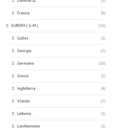
Danimarca
(3)
Francia
(8)
EUROPA ( G-M )
(36)
Galles
(1)
Georgia
(2)
Germania
(16)
Grecia
(2)
Inghilterra
(4)
Irlanda
(2)
Lettonia
(1)
Liechtenstein
(1)