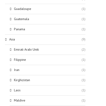
Guadaloupe
(1)
Guatemala
(1)
Panama
(1)
Asia
(9)
Emirati Arabi Uniti
(2)
Filippine
(1)
Iran
(1)
Kirghizistan
(1)
Laos
(1)
Maldive
(1)