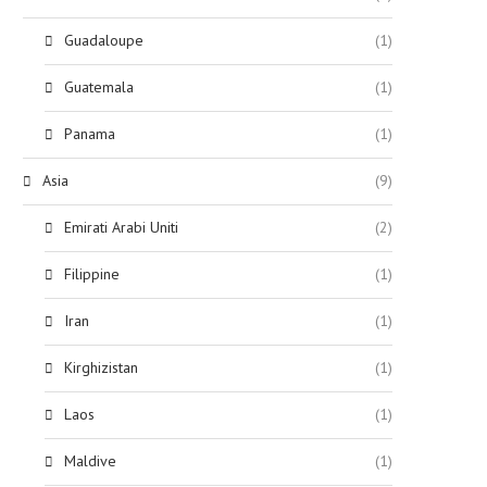
Guadaloupe
(1)
Guatemala
(1)
Panama
(1)
Asia
(9)
Emirati Arabi Uniti
(2)
Filippine
(1)
Iran
(1)
Kirghizistan
(1)
Laos
(1)
Maldive
(1)