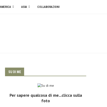
AMERICA
ASIA
COLLABORAZIONI
SU DI ME
Per sapere qualcosa di me...clicca sulla
foto