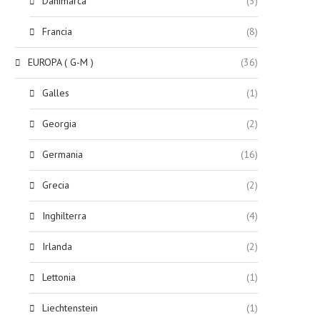
Danimarca
(3)
Francia
(8)
EUROPA ( G-M )
(36)
Galles
(1)
Georgia
(2)
Germania
(16)
Grecia
(2)
Inghilterra
(4)
Irlanda
(2)
Lettonia
(1)
Liechtenstein
(1)