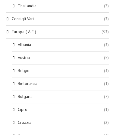
Thailandia
(2)
Consigli Vari
(3)
Europa ( A-F )
(33)
Albania
(3)
Austria
(5)
Belgio
(3)
Bielorussia
(1)
Bulgaria
(7)
Cipro
(1)
Croazia
(2)