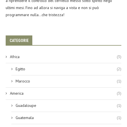
a riprendere il controllo del cervello messo sotto spirito negli
ultimi mesi. Fino ad allora si naviga a vista e non si può
programmare nulla…che tristezza!
CATEGORIE
Africa
(3)
Egitto
(2)
Marocco
(1)
America
(3)
Guadaloupe
(1)
Guatemala
(1)