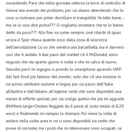
succedendo. Pare che nella giornata odierna la torre di controllo di
Vienna stia avendo dei problemi, per cui stiamo attendendo che le
cose si risolvano per poter decollare in tranquillità. Va tutto bene…
ma ce lo vuoi dire prima??? O vogliamo inventare che te lo hanno
detto da poco??? Alla fine va come sempre, cioè ritardo di quasi
un’ora e Spar chiusa quando esco dalla zona di sicurezza
dell’aerostazione. Lo so che sembra una barzelletta, ma è davvero
così che è andata. A due passi del market c’è il McDonald, unico
negozio che sta aperto giorno e notte e che mi salva di nuovo.
Stavolta però mi ingegno e prendo lo smartphone aprendo l’APP
del fast food più famoso del mondo; noto che c’è una sezione in
cui posso cambiare nazione e lingua, per cui passo dall’Italia
all’Austria e dall’italiano all’inglese: vedo che sono disponibili una
marea di offerte speciali, per cui scelgo quella che più mi aggrada
(McMenù large+Chicken Nuggets da 6 pezzi al costo totale di 8,20
euro) e finalmente mi riempio lo stomaco. Poi viene la volta di
andare nella solita area in cui ci sono disponibili sia sedie che
prese di corrente, ma i posti che mi interessano sono occupati; ce