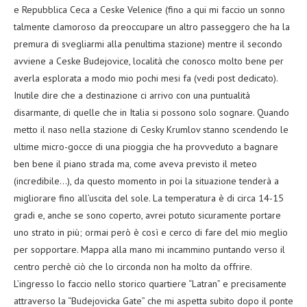
e Repubblica Ceca a Ceske Velenice (fino a qui mi faccio un sonno
talmente clamoroso da preoccupare un altro passeggero che ha la
premura di svegliarmi alla penultima stazione) mentre il secondo
avviene a Ceske Budejovice, località che conosco molto bene per
averla esplorata a modo mio pochi mesi fa (vedi post dedicato).
Inutile dire che a destinazione ci arrivo con una puntualità
disarmante, di quelle che in Italia si possono solo sognare. Quando
metto il naso nella stazione di Cesky Krumlov stanno scendendo le
ultime micro-gocce di una pioggia che ha provveduto a bagnare
ben bene il piano strada ma, come aveva previsto il meteo
(incredibile…), da questo momento in poi la situazione tenderà a
migliorare fino all’uscita del sole. La temperatura è di circa 14-15
gradi e, anche se sono coperto, avrei potuto sicuramente portare
uno strato in più; ormai però è così e cerco di fare del mio meglio
per sopportare. Mappa alla mano mi incammino puntando verso il
centro perchè ciò che lo circonda non ha molto da offrire.
L’ingresso lo faccio nello storico quartiere “Latran” e precisamente
attraverso la “Budejovicka Gate” che mi aspetta subito dopo il ponte