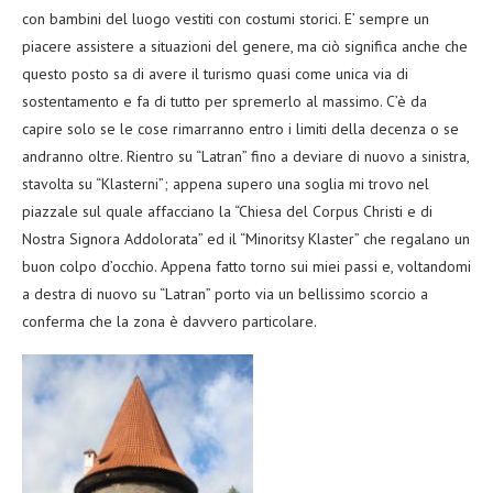
con bambini del luogo vestiti con costumi storici. E’ sempre un
piacere assistere a situazioni del genere, ma ciò significa anche che
questo posto sa di avere il turismo quasi come unica via di
sostentamento e fa di tutto per spremerlo al massimo. C’è da
capire solo se le cose rimarranno entro i limiti della decenza o se
andranno oltre. Rientro su “Latran” fino a deviare di nuovo a sinistra,
stavolta su “Klasterni”; appena supero una soglia mi trovo nel
piazzale sul quale affacciano la “Chiesa del Corpus Christi e di
Nostra Signora Addolorata” ed il “Minoritsy Klaster” che regalano un
buon colpo d’occhio. Appena fatto torno sui miei passi e, voltandomi
a destra di nuovo su “Latran” porto via un bellissimo scorcio a
conferma che la zona è davvero particolare.