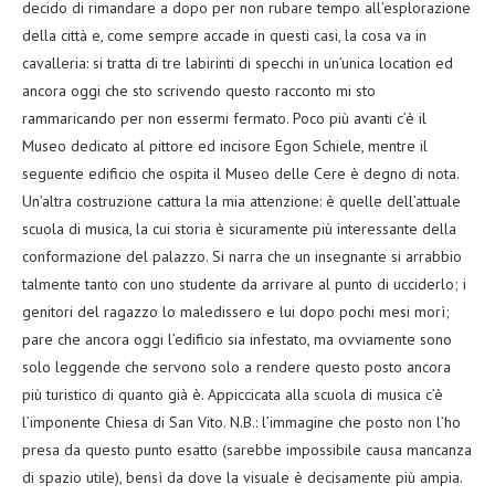
decido di rimandare a dopo per non rubare tempo all’esplorazione
della città e, come sempre accade in questi casi, la cosa va in
cavalleria: si tratta di tre labirinti di specchi in un’unica location ed
ancora oggi che sto scrivendo questo racconto mi sto
rammaricando per non essermi fermato. Poco più avanti c’è il
Museo dedicato al pittore ed incisore Egon Schiele, mentre il
seguente edificio che ospita il Museo delle Cere è degno di nota.
Un’altra costruzione cattura la mia attenzione: è quelle dell’attuale
scuola di musica, la cui storia è sicuramente più interessante della
conformazione del palazzo. Si narra che un insegnante si arrabbio
talmente tanto con uno studente da arrivare al punto di ucciderlo; i
genitori del ragazzo lo maledissero e lui dopo pochi mesi morì;
pare che ancora oggi l’edificio sia infestato, ma ovviamente sono
solo leggende che servono solo a rendere questo posto ancora
più turistico di quanto già è. Appiccicata alla scuola di musica c’è
l’imponente Chiesa di San Vito. N.B.: l’immagine che posto non l’ho
presa da questo punto esatto (sarebbe impossibile causa mancanza
di spazio utile), bensì da dove la visuale è decisamente più ampia.