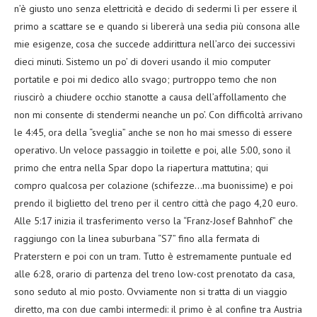
n’è giusto uno senza elettricità e decido di sedermi lì per essere il
primo a scattare se e quando si libererà una sedia più consona alle
mie esigenze, cosa che succede addirittura nell’arco dei successivi
dieci minuti. Sistemo un po’ di doveri usando il mio computer
portatile e poi mi dedico allo svago; purtroppo temo che non
riuscirò a chiudere occhio stanotte a causa dell’affollamento che
non mi consente di stendermi neanche un po’. Con difficoltà arrivano
le 4:45, ora della “sveglia” anche se non ho mai smesso di essere
operativo. Un veloce passaggio in toilette e poi, alle 5:00, sono il
primo che entra nella Spar dopo la riapertura mattutina; qui
compro qualcosa per colazione (schifezze…ma buonissime) e poi
prendo il biglietto del treno per il centro città che pago 4,20 euro.
Alle 5:17 inizia il trasferimento verso la “Franz-Josef Bahnhof” che
raggiungo con la linea suburbana “S7” fino alla fermata di
Praterstern e poi con un tram. Tutto è estremamente puntuale ed
alle 6:28, orario di partenza del treno low-cost prenotato da casa,
sono seduto al mio posto. Ovviamente non si tratta di un viaggio
diretto, ma con due cambi intermedi: il primo è al confine tra Austria