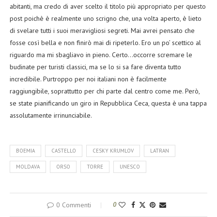
abitanti, ma credo di aver scelto il titolo più appropriato per questo
post poichè è realmente uno scrigno che, una volta aperto, è lieto
di svelare tutti i suoi meravigliosi segreti. Mai avrei pensato che
fosse così bella e non finirò mai di ripeterlo. Ero un po’ scettico al
riguardo ma mi sbagliavo in pieno. Certo…occorre scremare le
budinate per turisti classici, ma se lo si sa fare diventa tutto
incredibile. Purtroppo per noi italiani non è facilmente
raggiungibile, soprattutto per chi parte dal centro come me. Però,
se state pianificando un giro in Repubblica Ceca, questa è una tappa
assolutamente irrinunciabile.
BOEMIA
CASTELLO
CESKY KRUMLOV
LATRAN
MOLDAVA
ORSO
TORRE
UNESCO
0 Commenti
0