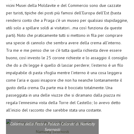
vicini Musei della Moldavite e del Commercio sono due cazzate
per turisti, tipiche dei posti più famosi dell’Europa dell’Est (basta
rendersi conto che a Praga c’è un museo per qualsiasi stupidaggine,
utili solo a spillare soldi ai visitatori…ma così funziona da queste
parti). Noto che praticamente tutti si mettono in fila per comprare
una specie di cannolo che sembra avere della crema all’interno.
Tra me e me penso che se c’è tutta quella richiesta deve essere
buono, così investo le 25 corone richieste e lo assaggio: il consiglio
che do a chi legge è quello di lasciar perdere; l’esterno è un filo
impalpabile di pasta sfoglia mentre l’interno è una cosa leggera
come l’aria e quasi insapore che non ha neanche lontanamente il
gusto della crema. Da parte mia è bocciato totalmente. Una
passeggiata in una delle viuzze che si diramano dalla piazza mi
regala l’ennesima vista della Torre del Castello; lo avevo detto
all’inizio del racconto che sarebbe stata una costante.
Colonna della Peste e Palazzi Colorati di Namesty
Svornosti