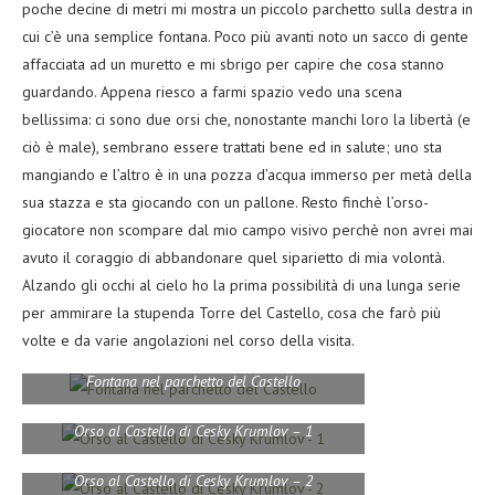
poche decine di metri mi mostra un piccolo parchetto sulla destra in
cui c’è una semplice fontana. Poco più avanti noto un sacco di gente
affacciata ad un muretto e mi sbrigo per capire che cosa stanno
guardando. Appena riesco a farmi spazio vedo una scena
bellissima: ci sono due orsi che, nonostante manchi loro la libertà (e
ciò è male), sembrano essere trattati bene ed in salute; uno sta
mangiando e l’altro è in una pozza d’acqua immerso per metà della
sua stazza e sta giocando con un pallone. Resto finchè l’orso-
giocatore non scompare dal mio campo visivo perchè non avrei mai
avuto il coraggio di abbandonare quel siparietto di mia volontà.
Alzando gli occhi al cielo ho la prima possibilità di una lunga serie
per ammirare la stupenda Torre del Castello, cosa che farò più
volte e da varie angolazioni nel corso della visita.
Fontana nel parchetto del Castello
Orso al Castello di Cesky Krumlov – 1
Orso al Castello di Cesky Krumlov – 2