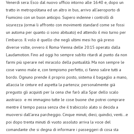
Venerdi sera: Esco dal nuovo ufficio intorno alle 16:40 e, dopo un
tratto in metropolitana ed un altro in bus, arrivo all’aeroporto di
Fiumicino con un buon anticipo. Supero indenne i controlli di
sicurezza (ormai li affronto con movimenti standard come se fossi
un automa per quanto ci sono abituato) ed attendo il mio turno per
l’imbarco. Il volo è quello che negli ultimi mesi ho già preso
diverse volte, ovvero il Roma-Vienna delle 20:15 operato dalla
Laudamotion. Fino ad oggi ho sempre subìto ritardi al punto da non
farmi più sperare nel miracolo della puntualità. Ma non sempre le
cose vanno male e, con tempismo perfetto, ci fanno salire tutti a
bordo. Ognuno prende il proprio posto, sistema il bagaglio a mano,
allaccia le cinture ed aspetta la partenza; personalmente già
pregusto gli acquisti per la cena che farò alla Spar dello scalo
austriaco e mi immagino tutte le cose buone che potrei comprare
mentre il tempo passa senza che il trabiccolo alato si decida a
muoversi dall’area parcheggio. Cinque minuti, dieci, quindici, venti…e
poi dopo trenta minuti di vuoto assoluto arriva la voce del
comandante che si degna di informare i passeggeri di cosa sta