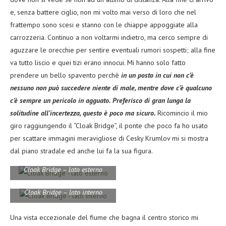
e, senza battere ciglio, non mi volto mai verso di loro che nel
frattempo sono scesi e stanno con le chiappe appoggiate alla
carrozzeria. Continuo a non voltarmi indietro, ma cerco sempre di
aguzzare le orecchie per sentire eventuali rumori sospetti; alla fine
va tutto liscio e quei tizi erano innocui. Mi hanno solo fatto
prendere un bello spavento perchè
in un posto in cui non c’è
nessuno non può succedere niente di male, mentre dove c’è qualcuno
c’è sempre un pericolo in agguato. Preferisco di gran lunga la
solitudine all’incertezza, questo è poco ma sicuro.
Ricomincio il mio
giro raggiungendo il “Cloak Bridge”, il ponte che poco fa ho usato
per scattare immagini meravigliose di Cesky Krumlov mi si mostra
dal piano stradale ed anche lui fa la sua figura.
Cloak Bridge – lato esterno
Cloak Bridge – lato interno
Una vista eccezionale del fiume che bagna il centro storico mi