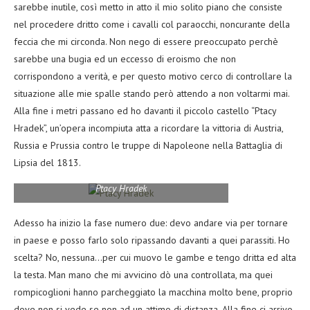
sarebbe inutile, così metto in atto il mio solito piano che consiste
nel procedere dritto come i cavalli col paraocchi, noncurante della
feccia che mi circonda. Non nego di essere preoccupato perchè
sarebbe una bugia ed un eccesso di eroismo che non
corrispondono a verità, e per questo motivo cerco di controllare la
situazione alle mie spalle stando però attendo a non voltarmi mai.
Alla fine i metri passano ed ho davanti il piccolo castello “Ptacy
Hradek”, un’opera incompiuta atta a ricordare la vittoria di Austria,
Russia e Prussia contro le truppe di Napoleone nella Battaglia di
Lipsia del 1813.
Ptacy Hradek
Adesso ha inizio la fase numero due: devo andare via per tornare
in paese e posso farlo solo ripassando davanti a quei parassiti. Ho
scelta? No, nessuna…per cui muovo le gambe e tengo dritta ed alta
la testa. Man mano che mi avvicino dò una controllata, ma quei
rompicoglioni hanno parcheggiato la macchina molto bene, proprio
dove non si vede se non ad un attimo di distanza. Alla fine ci arrivo