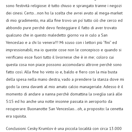
sono festività religiose: è tutto chiuso e sprangato tranne i negozi
dei cinesi. Certo…non ho la scelta che avrei avuto al mega-market
di mio gradimento, ma alla fine trovo un po’ tutto ciò che cerco ed
abbondo pure perchè devo festeggiare il fatto di aver trovato
qualcuno che in questo maledetto giorno va in culo a San
Venceslao e a chi lo venera!!! Mi scuso con i lettori più “fini” ed
impressionabili, ma io queste cose non le concepisco e quando si
verificano esce fuori tutto il livornese che è in me; coloro cui
questa cosa non piace possono accomodarsi altrove perchè sono
fatto così. Alla fine ho vinto io e, baldo e fiero con la mia busta
della spesa nella mano destra, vado a prendere la stanza dove mi
godo la cena davanti al mio amato calcio manageriale. Adesso è il
momento di andare a nanna perchè domattina la sveglia sarà alle
5:15 ed ho anche una notte insonne passata in aeroporto da
recuperare. Buonanotte San Venceslao…oh, a proposito: la cenetta
era squisita.
Conclusioni: Cesky Krumlov è una piccola località con circa 13.000