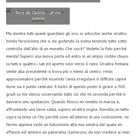
Torre del Castello – primo
scorcio
Ma mentre tutti quanti guardano gli orsi, io adocchio anche un’altra
bestia ferocissima che si sta godendo la scena tenendo tutto sotto
controllo dall’alto di un muretto. Che cos’è? Vedete la foto perchè
merita! Supero una nuova porta ed entro in un ampio cortile chiuso
su tutti e quattro i lati ed aperto solo verso il cielo. Un’altra fontana
simile alla precedente si trova più o meno al centro; resto
approssimativo perchè essendo l’area irregolare è difficile capire
dove sia il punto centrale. Il bello di questo posto è girare a 360
gradi su me stesso osservando tutto ciò che mi circonda perchè è
davvero uno spettacolo. Quando finisco mi rimetto in marcia e,
affrontando una lieve salita, supero un’altra soglia. Stavolta un tetto
sopra la testa ce l’ho perchè sono all’interno di una costruzione; mi
fermo appena vedo un balconcino alla mia sinistra dal quale mi
affaccio ed ammiro un panorama clamoroso, da non credere ai miei