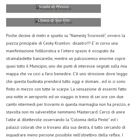
Scuola di Musica
Chiesa di San Vito
Poche decine di metri e spunto su “Namesty Svornosti”, ovvero la
piazza principale di Cesky Krumlov; disastro!!! E’ in corso una
manifestazione folkloristica e l’intero spazio è occupato da
stramaledette bancarelle, mentre un palcoscenico enorme copre
quasi tutto il Municipio, uno dei punti di interesse segnati sulla mia
mappa che va così a farsi benedire. C’è uno striscione dove leggo
che questa budinata prenderà tutto oggi e domani…ed io ci sono
finito in mezzo con tutte le scarpe. La sensazione di essermi fatto
una notte in aeroporto ed un viaggio in treno di sei ore con due
cambi intermedi per trovarmi in questa marmaglia non ha prezzo, e
stavolta non mi salverebbe nemmeno Mastercard. Cerco di unire
l’utile al dilettevole osservando la “Colonna della Peste” ed i
palazzi colorati che si trovano alla sua destra, il tutto cercando di
inquadrare meno persone possibile nell’obiettivo della reflex. I