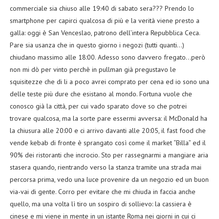
commerciale sia chiuso alle 19:40 di sabato sera??? Prendo lo
smartphone per capirci qualcosa di più e la verità viene presto a
galla: oggi è San Venceslao, patrono dell’intera Repubblica Ceca.
Pare sia usanza che in questo giorno i negozi (tutti quanti…)
chiudano massimo alle 18:00. Adesso sono davvero fregato…però
non mi dò per vinto perchè in pullman già pregustavo le
squisitezze che di li a poco avrei comprato per cena ed io sono una
delle teste più dure che esistano al mondo. Fortuna vuole che
conosco già la città, per cui vado sparato dove so che potrei
trovare qualcosa, ma la sorte pare essermi avversa: il McDonald ha
la chiusura alle 20:00 e ci arrivo davanti alle 20:05, il fast food che
vende kebab di fronte è sprangato così come il market “Billa” ed il
90% dei ristoranti che incrocio. Sto per rassegnarmi a mangiare aria
stasera quando, rientrando verso la stanza tramite una strada mai
percorsa prima, vedo una luce provenire da un negozio ed un buon
via-vai di gente. Corro per evitare che mi chiuda in faccia anche
quello, ma una volta lì tiro un sospiro di sollievo: la cassiera è
cinese e mi viene in mente in un istante Roma nei giorni in cui ci