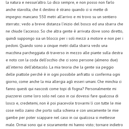
la natura e nessun’altro. Lo dico sempre, e non posso non farlo
anche stavolta, che il destino è strano quando ci si mette di
impegno: mancano 550 metri all’arrivo e mi trovo su un sentiero
sterrato; vedo a breve distanza l’inizio del bosco ed una sbarra che
ne chiude l’accesso. So che altra gente è arrivata dove sono diretto,
quindi suppongo sia un blocco per i soli mezzi a motore e non per i
pedoni. Quando sono a cinque metri dalla sbarra vedo una
macchina parcheggiata di traverso in mezzo alle piante sulla destra
e noto con la coda dell’occhio che ci sono persone (almeno due)
all’interno dell’abitacolo. La mia teoria che la gente sia peggio
delle piattole perchè è in ogni possibile anfratto si conferma ogni
giorno, come anche la mia allergia agli esseri umani. Che minchia ci
fanno questi qui nascosti come topi di fogna? Personalmente mi
piazzerei come loro solo nel caso in cui dovessi fare qualcosa di
losco e, credetemi, non è poi piacevole trovarmi lì con tutte le mie
cose nello zaino che porto sulla schiena e con unicamente le mie
gambe per poter scappare nel caso in cui qualcosa si mettesse
male. Ormai sono qui e sicuramente mi hanno visto; tornare indietro