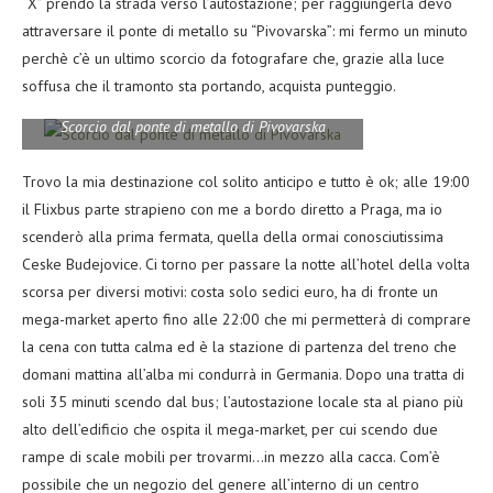
“X” prendo la strada verso l’autostazione; per raggiungerla devo
attraversare il ponte di metallo su “Pivovarska”: mi fermo un minuto
perchè c’è un ultimo scorcio da fotografare che, grazie alla luce
soffusa che il tramonto sta portando, acquista punteggio.
Scorcio dal ponte di metallo di Pivovarska
Trovo la mia destinazione col solito anticipo e tutto è ok; alle 19:00
il Flixbus parte strapieno con me a bordo diretto a Praga, ma io
scenderò alla prima fermata, quella della ormai conosciutissima
Ceske Budejovice. Ci torno per passare la notte all’hotel della volta
scorsa per diversi motivi: costa solo sedici euro, ha di fronte un
mega-market aperto fino alle 22:00 che mi permetterà di comprare
la cena con tutta calma ed è la stazione di partenza del treno che
domani mattina all’alba mi condurrà in Germania. Dopo una tratta di
soli 35 minuti scendo dal bus; l’autostazione locale sta al piano più
alto dell’edificio che ospita il mega-market, per cui scendo due
rampe di scale mobili per trovarmi…in mezzo alla cacca. Com’è
possibile che un negozio del genere all’interno di un centro