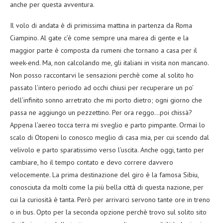
anche per questa avventura.
Il volo di andata è di primissima mattina in partenza da Roma
Ciampino. Al gate c’è come sempre una marea di gente e la
maggior parte è composta da rumeni che tornano a casa per il
week-end. Ma, non calcolando me, gli italiani in visita non mancano.
Non posso raccontarvi le sensazioni perchè come al solito ho
passato l’intero periodo ad occhi chiusi per recuperare un po’
dell’infinito sonno arretrato che mi porto dietro; ogni giorno che
passa ne aggiungo un pezzettino. Per ora reggo…poi chissà?
Appena l’aereo tocca terra mi sveglio e parto pimpante. Ormai lo
scalo di Otopeni lo conosco meglio di casa mia, per cui scendo dal
velivolo e parto sparatissimo verso l’uscita. Anche oggi, tanto per
cambiare, ho il tempo contato e devo correre davvero
velocemente. La prima destinazione del giro è la famosa Sibiu,
conosciuta da molti come la più bella città di questa nazione, per
cui la curiosità è tanta. Però per arrivarci servono tante ore in treno
o in bus. Opto per la seconda opzione perchè trovo sul solito sito