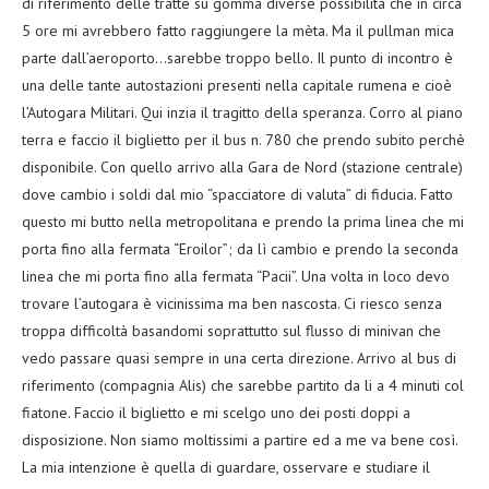
di riferimento delle tratte su gomma diverse possibilità che in circa
5 ore mi avrebbero fatto raggiungere la mèta. Ma il pullman mica
parte dall’aeroporto…sarebbe troppo bello. Il punto di incontro è
una delle tante autostazioni presenti nella capitale rumena e cioè
l’Autogara Militari. Qui inzia il tragitto della speranza. Corro al piano
terra e faccio il biglietto per il bus n. 780 che prendo subito perchè
disponibile. Con quello arrivo alla Gara de Nord (stazione centrale)
dove cambio i soldi dal mio “spacciatore di valuta” di fiducia. Fatto
questo mi butto nella metropolitana e prendo la prima linea che mi
porta fino alla fermata “Eroilor”; da lì cambio e prendo la seconda
linea che mi porta fino alla fermata “Pacii”. Una volta in loco devo
trovare l’autogara è vicinissima ma ben nascosta. Ci riesco senza
troppa difficoltà basandomi soprattutto sul flusso di minivan che
vedo passare quasi sempre in una certa direzione. Arrivo al bus di
riferimento (compagnia Alis) che sarebbe partito da li a 4 minuti col
fiatone. Faccio il biglietto e mi scelgo uno dei posti doppi a
disposizione. Non siamo moltissimi a partire ed a me va bene così.
La mia intenzione è quella di guardare, osservare e studiare il