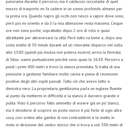
panorama durante il percorso, ma il calduccio coccolante di quel
mezzo di trasporto mi fa cadere in un sonno profondo almeno per
la prima ora. Quando riapro gli occhi non riesco a capire dove sono,
però poi mi oriento e da lì la mia attenzione resta massima. Cinque
ore non sono poche, soprattutto dopo 2 ore di volo e quasi
altrettante per attraversare la città. Però tutto va bene e, dopo una
sosta inutile di 30 minuti davanti ad un ristorante disperso nel nulla
alle 15:00 (quindi più insulsa non poteva essere) arriva la fermata
di Sibiu; siamo puntualissimi perchè sono quasi le 16:30. Percorro a
piedi i primi 400 metri e trovo la stanza prenotata. Si tratta di una
pensione a gestione familiare molto carina e piena di recensioni
positive degli altri ospiti passati. Tutto ciò che avevo letto si
dimostra vero. La proprietaria gentilissima parla un inglese fluente
al punto da mettermi in difficoltà e la stanza è davvero grande e
pulita. Visto il percorso fatto ammetto di essere già un po’ stanco,
ma il desiderio di scoprire un posto nuovo è più forte di ogni altra
cosa, così ordino alle gambe di non contraddirmi e le metto in
moto in direzione del centro storico che si trova a soli 300 metri di