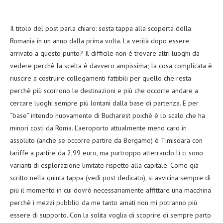
Il titolo del post parla chiaro: sesta tappa alla scoperta della
Romania in un anno dalla prima volta. La verità dopo essere
arrivato a questo punto? Il difficile non è trovare altri luoghi da
vedere perchè la scelta è davvero ampissima; la cosa complicata è
riuscire a costruire collegamenti fattibili per quello che resta
perchè più scorrono le destinazioni e più che occorre andare a
cercare luoghi sempre più lontani dalla base di partenza. E per
“base” intendo nuovamente di Bucharest poichè è lo scalo che ha
minori costi da Roma. L’aeroporto attualmente meno caro in
assoluto (anche se occorre partire da Bergamo) è Timisoara con
tariffe a partire da 2,99 euro, ma purtroppo atterrando lì ci sono
varianti di esplorazione limitate rispetto alla capitale. Come già
scritto nella quinta tappa (vedi post dedicato), si avvicina sempre di
più il momento in cui dovrò necessariamente affittare una macchina
perchè i mezzi pubblici da me tanto amati non mi potranno più
essere di supporto. Con la solita voglia di scoprire di sempre parto