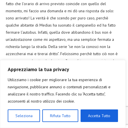
fatto che l’orario di arrivo previsto coincide con quello del
momento, mi faccio una domanda e mi dò una risposta da solo:
sono arrivato! La verità è che scendo per puro caso, perchè
qualche abitante di Medias ha suonato il campanello ed ha fatto
fermare l’autobus. Infatti, quella dove abbandono il bus non è
un’autostazione come mi aspettavo, ma una semplice fermata a
richiesta lungo la strada. Della serie “se non la conosci non la
azzeccherai mai e tirerai dritto”. Felicissimo perchè tutto ciò non è
successo, prendo atto che ho circa 3 ore di tempo per visitare la
città ed inizio senza sprecare secondi preziosi. Quello che noto
Apprezziamo la tua privacy
subito è che la cittadina che mi ospita ha il suo cuore pulsante
Utilizziamo i cookie per migliorare la tua esperienza di
racchiuso dentro solide mura sorvegliate da diversi bastioni; ma
navigazione, pubblicare annunci o contenuti personalizzati e
poco prima di entrare li mi aspetta la bella Cattedrale Ortodossa
analizzare il nostro traffico. Facendo clic su "Accetta tutto",
che mi fa capire di voler essere fotografata; decido poi di entrare:
acconsenti al nostro utilizzo dei cookie.
spingo il portone di ingresso e cerco di fare meno rumore
possibile perchè è già in corso una delle tante funzioni religiose
Seleziona
Rifiuta Tutto
Accetta Tutto
dalla giornata. Ma esco dopo poco; sono troppo osservato da chi di
turisti armati di reflex è abituato a vederne davvero pochi al punto