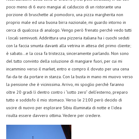
poco meno di 6 euro mangiai al calduccio di un ristorante una
porzione di bruschette al pomodoro, una pizza margherita non
proprio male ed una buona birra nazionale, mi guardo intorno in
cerca di qualcosa di analogo. Vengo però frenato perchè vedo tutti
i locali semivuoti. Addirittura una pizzeria italiana ha i cuochi seduti
con la faccia smunta davanti alla vetrina in attesa del primo cliente;
è sabato…e la cosa fa tristezza, sinceramente parlando. Non sono
del tutto convinto della soluzione di mangiare fuori, per cui mi
incammino verso il market, entro e compro il dovuto per una cena
fai-da-te da portare in stanza. Con la busta in mano mi muovo verso
la pensione che è vicinissima. Arrivo, mi spoglio perchè faranno
oltre 20 gradi lì dentro contro i “sotto zero” dell’esterno, preparo
tutto e soddisfo il mio stomaco. Verso le 21:00 però decido di
uscire di nuovo per esplorare Sibiu illuminata di notte e l’idea
risulta essere davvero ottima. Vedere per credere.