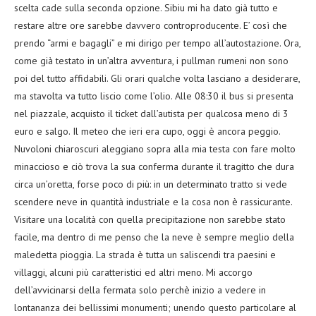
scelta cade sulla seconda opzione. Sibiu mi ha dato già tutto e
restare altre ore sarebbe davvero controproducente. E’ così che
prendo “armi e bagagli” e mi dirigo per tempo all’autostazione. Ora,
come già testato in un’altra avventura, i pullman rumeni non sono
poi del tutto affidabili. Gli orari qualche volta lasciano a desiderare,
ma stavolta va tutto liscio come l’olio. Alle 08:30 il bus si presenta
nel piazzale, acquisto il ticket dall’autista per qualcosa meno di 3
euro e salgo. Il meteo che ieri era cupo, oggi è ancora peggio.
Nuvoloni chiaroscuri aleggiano sopra alla mia testa con fare molto
minaccioso e ciò trova la sua conferma durante il tragitto che dura
circa un’oretta, forse poco di più: in un determinato tratto si vede
scendere neve in quantità industriale e la cosa non è rassicurante.
Visitare una località con quella precipitazione non sarebbe stato
facile, ma dentro di me penso che la neve è sempre meglio della
maledetta pioggia. La strada è tutta un saliscendi tra paesini e
villaggi, alcuni più caratteristici ed altri meno. Mi accorgo
dell’avvicinarsi della fermata solo perchè inizio a vedere in
lontananza dei bellissimi monumenti; unendo questo particolare al