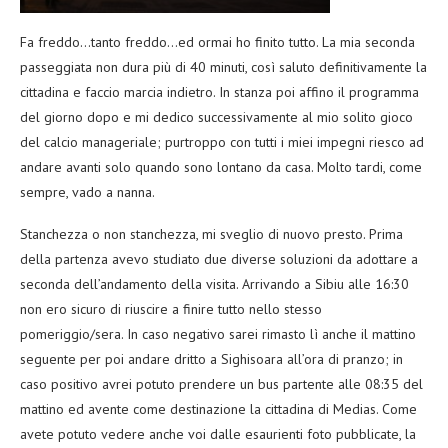
Fa freddo…tanto freddo…ed ormai ho finito tutto. La mia seconda
passeggiata non dura più di 40 minuti, così saluto definitivamente la
cittadina e faccio marcia indietro. In stanza poi affino il programma
del giorno dopo e mi dedico successivamente al mio solito gioco
del calcio manageriale; purtroppo con tutti i miei impegni riesco ad
andare avanti solo quando sono lontano da casa. Molto tardi, come
sempre, vado a nanna.
Stanchezza o non stanchezza, mi sveglio di nuovo presto. Prima
della partenza avevo studiato due diverse soluzioni da adottare a
seconda dell’andamento della visita. Arrivando a Sibiu alle 16:30
non ero sicuro di riuscire a finire tutto nello stesso
pomeriggio/sera. In caso negativo sarei rimasto lì anche il mattino
seguente per poi andare dritto a Sighisoara all’ora di pranzo; in
caso positivo avrei potuto prendere un bus partente alle 08:35 del
mattino ed avente come destinazione la cittadina di Medias. Come
avete potuto vedere anche voi dalle esaurienti foto pubblicate, la