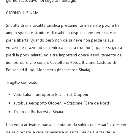
giorno successivo. Di seguito i dettagli.
GIORNO 1: SINAIA
Si tratta di una località turistica prettamente invernale poichè ha
ampio spazio e strutture di risalita a disposizione per sciare in
piena libertà. Quando però non c’è la neve non perde la sua
vocazione grazie ad un centro a misura d’uomo (il paese si gira a
piedi in pochi minuti) ed a tre importanti opere assolutamente da
non perdere che sono il Castello di Peles, Il vicino Castello di
Pelisor ed il bel Monastero (Manastirea Sinaia).
Tragitto compiuto:
Volo Italia – aeroporto Bucharest Otopeni
autobus Aeroporto Otopeni – Stazione “Gara de Nord”
Treno da Bucharest a Sinaia
Una volta arrivati in paese si nota sin da subito quale sarà il destino
della giornata, e cioè camminare in salita. Già dall’uscita della