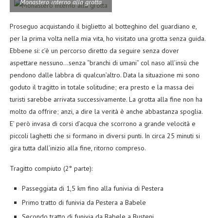
Monastero interno alla grotta
Proseguo acquistando il biglietto al botteghino del guardiano e,
per la prima volta nella mia vita, ho visitato una grotta senza guida.
Ebbene si: c’è un percorso diretto da seguire senza dover
aspettare nessuno…senza “branchi di umani” col naso all’insù che
pendono dalle labbra di qualcun’altro. Data la situazione mi sono
goduto il tragitto in totale solitudine; era presto e la massa dei
turisti sarebbe arrivata successivamente. La grotta alla fine non ha
molto da offrire; anzi, a dire la verità è anche abbastanza spoglia.
E’ però invasa di corsi d’acqua che scorrono a grande velocità e
piccoli laghetti che si formano in diversi punti. In circa 25 minuti si
gira tutta dall’inizio alla fine, ritorno compreso.
Tragitto compiuto (2° parte):
Passeggiata di 1,5 km fino alla funivia di Pestera
Primo tratto di funivia da Pestera a Babele
Secondo tratto di funivia da Babele a Busteni