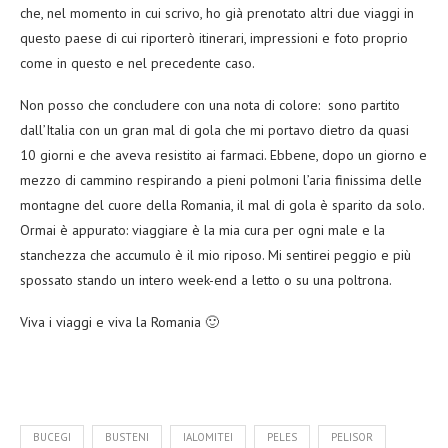
che, nel momento in cui scrivo, ho già prenotato altri due viaggi in
questo paese di cui riporterò itinerari, impressioni e foto proprio
come in questo e nel precedente caso.
Non posso che concludere con una nota di colore: sono partito
dall’Italia con un gran mal di gola che mi portavo dietro da quasi
10 giorni e che aveva resistito ai farmaci. Ebbene, dopo un giorno e
mezzo di cammino respirando a pieni polmoni l’aria finissima delle
montagne del cuore della Romania, il mal di gola è sparito da solo.
Ormai è appurato: viaggiare è la mia cura per ogni male e la
stanchezza che accumulo è il mio riposo. Mi sentirei peggio e più
spossato stando un intero week-end a letto o su una poltrona.
Viva i viaggi e viva la Romania 🙂
BUCEGI
BUSTENI
IALOMITEI
PELES
PELISOR