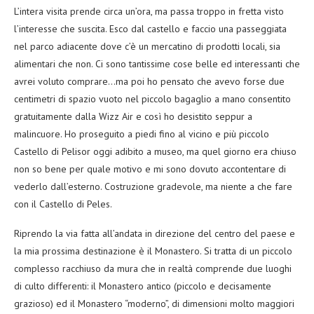
L’intera visita prende circa un’ora, ma passa troppo in fretta visto
l’interesse che suscita. Esco dal castello e faccio una passeggiata
nel parco adiacente dove c’è un mercatino di prodotti locali, sia
alimentari che non. Ci sono tantissime cose belle ed interessanti che
avrei voluto comprare…ma poi ho pensato che avevo forse due
centimetri di spazio vuoto nel piccolo bagaglio a mano consentito
gratuitamente dalla Wizz Air e così ho desistito seppur a
malincuore. Ho proseguito a piedi fino al vicino e più piccolo
Castello di Pelisor oggi adibito a museo, ma quel giorno era chiuso
non so bene per quale motivo e mi sono dovuto accontentare di
vederlo dall’esterno. Costruzione gradevole, ma niente a che fare
con il Castello di Peles.
Riprendo la via fatta all’andata in direzione del centro del paese e
la mia prossima destinazione è il Monastero. Si tratta di un piccolo
complesso racchiuso da mura che in realtà comprende due luoghi
di culto differenti: il Monastero antico (piccolo e decisamente
grazioso) ed il Monastero “moderno”, di dimensioni molto maggiori