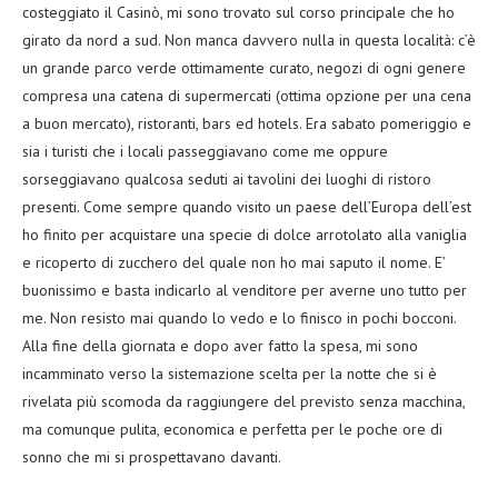
costeggiato il Casinò, mi sono trovato sul corso principale che ho
girato da nord a sud. Non manca davvero nulla in questa località: c’è
un grande parco verde ottimamente curato, negozi di ogni genere
compresa una catena di supermercati (ottima opzione per una cena
a buon mercato), ristoranti, bars ed hotels. Era sabato pomeriggio e
sia i turisti che i locali passeggiavano come me oppure
sorseggiavano qualcosa seduti ai tavolini dei luoghi di ristoro
presenti. Come sempre quando visito un paese dell’Europa dell’est
ho finito per acquistare una specie di dolce arrotolato alla vaniglia
e ricoperto di zucchero del quale non ho mai saputo il nome. E’
buonissimo e basta indicarlo al venditore per averne uno tutto per
me. Non resisto mai quando lo vedo e lo finisco in pochi bocconi.
Alla fine della giornata e dopo aver fatto la spesa, mi sono
incamminato verso la sistemazione scelta per la notte che si è
rivelata più scomoda da raggiungere del previsto senza macchina,
ma comunque pulita, economica e perfetta per le poche ore di
sonno che mi si prospettavano davanti.