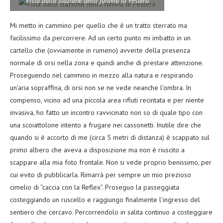
Vista dalla stazione della funivia di Pestera
Mi metto in cammino per quello che è un tratto sterrato ma
facilissimo da percorrere. Ad un certo punto mi imbatto in un
cartello che (ovviamente in rumeno) avverte della presenza
normale di orsi nella zona e quindi anche di prestare attenzione.
Proseguendo nel cammino in mezzo alla natura e respirando
un’aria sopraffina, di orsi non se ne vede neanche l’ombra. In
compenso, vicino ad una piccola area rifiuti recintata e per niente
invasiva, ho fatto un incontro ravvicinato non so di quale tipo con
una scoiattolone intento a frugare nei cassonetti. Inutile dire che
quando si è accorto di me (circa 5 metri di distanza) è scappato sul
primo albero che aveva a disposizione ma non è riuscito a
scappare alla mia foto frontale. Non si vede proprio benissimo, per
cui evito di pubblicarla. Rimarrà per sempre un mio prezioso
cimelio di “caccia con la Reflex”. Proseguo la passeggiata
costeggiando un ruscello e raggiungo finalmente l’ingresso del
sentiero che cercavo. Percorrendolo in salita continuo a costeggiare