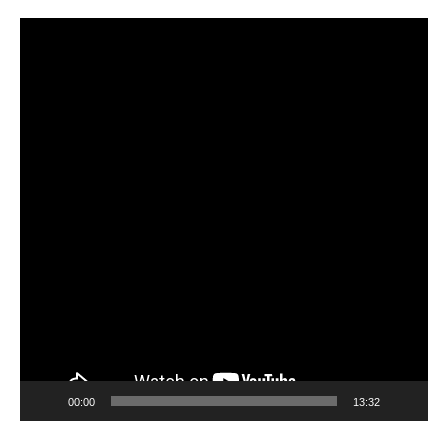
Video
Player
00:00
13:32