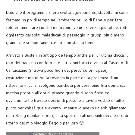
Dato che il programma si era svolto agevolmente, stavolta mi sono
fermato un po’ di tempo nell’ambiente brullo di Babele per fare
foto ed ammirare ciò che mi circondava nel silenzio più totale, rotto
ogni tanto dai soliti maleducati di passaggio in gruppi più o meno
grandi che se non fanno casino non stanno bene.
Arrivato a Busteni in anticipo c’è tempo anche per un’ultima chicca: il
giro del paesino con foto alle attrazioni locali e visita al Castello di
Cantacuzino (si trova poco fuori dal percorso principale),
costruzione molto bella rovinata in parte dalla presenza di un
ristorante in cui si svolgono banchetti per cerimonie. Era domenica
mattina proprio all’ora di pranzo quando ci sono finito ed
ovviamente ho trovato decine di persone a tavola vestite di tutto
punto per chissà quale evento…mentre io avevo un abbigliamento
da trekking montano, per giunta sporco in alcuni punti perchè ero di
ritorno dal mio viaggio. Peggio per loro 🙂
Castello di Cantacuzino