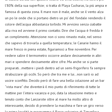
l’80% della sua superficie; si tratta di Playa Cucharas, la più ampia e
famosa di questa zona. Il mare non è male, anche se il vento alza
un po le onde che si portano dietro un po’ del fondale rendendo il
colore dell’acqua abbastanza torbido. Mi avvicino senza ciabatte
alla riva ed avviene il primo contatto. Dire che l’acqua è fredda è
un complimento. Attenzione: non ci sono rimasto male, nel senso
che sapevo di trovarla a quella temperatura; le Canarie hanno il
mare fresco in piena estate, figuriamoci a fine novembre. Per
vedere salire il termometro occorre andare decisamente in altri
mari e spendere decisamente altre cifre. Ma anche se si parte
preparati…mettere i piedi dentro ad un semi-frigorifero fa sempre
strabuzzare gli occhi. So però che tra me e lui…non sarò io ad
uscire sconfitto. Decido però di fare una bella colazione ad un bar
“vista mare” che diventerà il mio punto di riferimento di tutte le
mattine per l’intera vacanza e poi, data la situazione meteo e
tenuto conto che Lanzarote oltre al mare ha molto altro di
interessante, decido di prendere la macchina e fare un giro verso
la prima località in programma: il Parco vulcanico di Timanfaya.