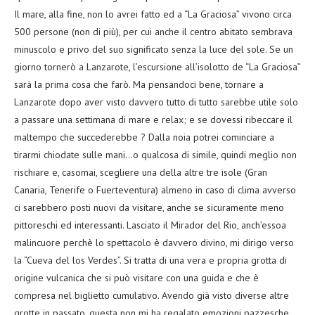
Il mare, alla fine, non lo avrei fatto ed a “La Graciosa” vivono circa
500 persone (non di più), per cui anche il centro abitato sembrava
minuscolo e privo del suo significato senza la luce del sole. Se un
giorno tornerò a Lanzarote, l’escursione all’isolotto de “La Graciosa”
sarà la prima cosa che farò. Ma pensandoci bene, tornare a
Lanzarote dopo aver visto davvero tutto di tutto sarebbe utile solo
a passare una settimana di mare e relax; e se dovessi ribeccare il
maltempo che succederebbe ? Dalla noia potrei cominciare a
tirarmi chiodate sulle mani…o qualcosa di simile, quindi meglio non
rischiare e, casomai, scegliere una della altre tre isole (Gran
Canaria, Tenerife o Fuerteventura) almeno in caso di clima avverso
ci sarebbero posti nuovi da visitare, anche se sicuramente meno
pittoreschi ed interessanti. Lasciato il Mirador del Rio, anch’essoa
malincuore perchè lo spettacolo è davvero divino, mi dirigo verso
la “Cueva del los Verdes”. Si tratta di una vera e propria grotta di
origine vulcanica che si può visitare con una guida e che è
compresa nel biglietto cumulativo. Avendo già visto diverse altre
grotte in passato, questa non mi ha regalato emozioni pazzesche,