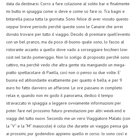
data da destinarsi. Corro a fare colazione al solito bar e finalmente
mi butto in spiaggia come si deve e come so fare io. Tra bagni e
tintarella passa tutta la giornata. Sono felice di aver vissuto questo
seppur breve periodo perchè queste sono le Canarie che avrei
dovuto trovare per tutto il viaggio. Decido di premiare quell’evento
con un bel pranzo, ma da poco di buono quale sono, lo faccio al
ristorante accanto a quello dove vado a sorseggiare bicchieri low-
cost nel tardo pomeriggio. Non lo scelgo di proposito perchè sono
cattivo, ma perchè vedo che altra gente sta mangiando un mega-
piatto spettacolare di Paella, così non ci penso su due volte. E’
buona ed abbondante esattamente per quanto è bella, e per 9
euro ho fatto davvero un affarone. Le ore passano in completo
relax e, quando non mi godo il panorama, dedico il tempo
stravaccato in spiaggia a leggere ovviamente informazioni per
poter fare nel prossimo futuro prenotazioni per altri week-end e
viaggi del tutto nuovi. Secondo me un vero Viaggiatore Malato (con
la “V” e la “M” maiuscole) è colui che durante un viaggio pensa già
ai prossimi, pur godendosi appieno quello in corso. Io sono così e