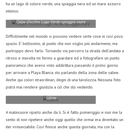
ha un lago di colore verde, una spiaggia nera ed un mare azzurro
intenso.
Colpo d’occhio Lago Verde-spiaggia-mare
Difficilmente nel mondo si possono vedere certe cose in così poco
spazio. E’ bellissimo, al punto che non voglio più andarmene, ma
purtroppo devo farlo. Tornando via percorro la strada dell’andata a
ritroso e stavolta mi fermo a guardare ed a fotografare un punto
panoramico che avevo visto addirittura passando il primo giorno
per arrivare a Playa Blanca: sto parlando della zona delle saline.
Anche qui colori straordinari, degni di una tavolozza. Nessuna foto
potrà mai rendere giustizia a ciò che sto vedendo.
Saline
A malincuore riparto anche da li. Si è fatto pomeriggio e non me la
sento di non ripetere anche oggi quello che ormai era diventato un
iter irrinunciabile. Così finisce anche questa giornata, ma con la