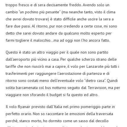
troppo fresco e di sera decisamente freddo. Avendo solo un
cambio “un pochino più pesante” (ma neanche tanto, visto il clima
che avrei dovuto trovare) è stato difficile anche uscire la sera a
fare due passi. Al ritorno, pur non credendo a certe cose, mi sono
detto che sarei dovuto andare da qualcuno molto esperto per
farmi togliere il malocchio…ma ad oggi non l’ho ancora fatto.
Questo è stato un altro viaggio per il quale non sono partito
dall’aeroporto più vicino a casa. Per qualche scherzo strano delle
tariffe che non riuscirò mai a capire, il volo per Lanzarote più tutti i
trasferimenti per raggiungere l’aerostazione di partenza e di
ritorno sono costati meno dell’eventuale volo “dietro casa”. Quindi
solita barcamenata col bus notturno seguito dal Terravision, ma per
viaggiare non sforando il budget si fa questo ed altro.
Il volo Ryanair previsto dall’Italia nel primo pomeriggio parte in
perfetto orario. Non so raccontare le emozioni della traversata
perchè, stanco morto, ho dormito come un sasso dal decollo