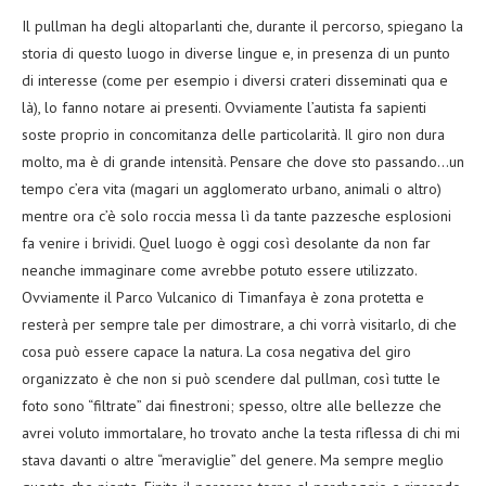
Il pullman ha degli altoparlanti che, durante il percorso, spiegano la
storia di questo luogo in diverse lingue e, in presenza di un punto
di interesse (come per esempio i diversi crateri disseminati qua e
là), lo fanno notare ai presenti. Ovviamente l’autista fa sapienti
soste proprio in concomitanza delle particolarità. Il giro non dura
molto, ma è di grande intensità. Pensare che dove sto passando…un
tempo c’era vita (magari un agglomerato urbano, animali o altro)
mentre ora c’è solo roccia messa lì da tante pazzesche esplosioni
fa venire i brividi. Quel luogo è oggi così desolante da non far
neanche immaginare come avrebbe potuto essere utilizzato.
Ovviamente il Parco Vulcanico di Timanfaya è zona protetta e
resterà per sempre tale per dimostrare, a chi vorrà visitarlo, di che
cosa può essere capace la natura. La cosa negativa del giro
organizzato è che non si può scendere dal pullman, così tutte le
foto sono “filtrate” dai finestroni; spesso, oltre alle bellezze che
avrei voluto immortalare, ho trovato anche la testa riflessa di chi mi
stava davanti o altre “meraviglie” del genere. Ma sempre meglio