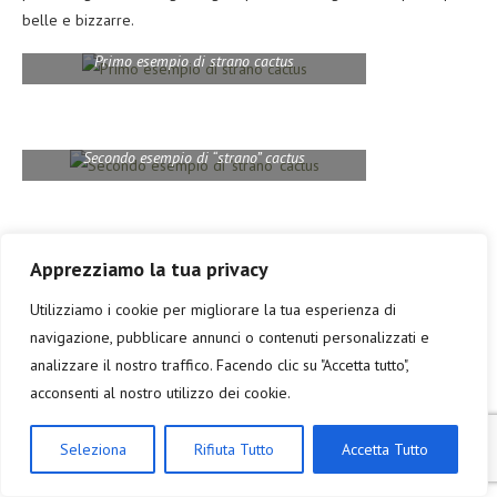
belle e bizzarre.
Primo esempio di strano cactus
Secondo esempio di “strano” cactus
Pittoresco ingresso del bagno degli
Apprezziamo la tua privacy
uomini al Jardin de Cactus
Utilizziamo i cookie per migliorare la tua esperienza di
navigazione, pubblicare annunci o contenuti personalizzati e
Quando esco capisco davvero che è finita; così faccio il pieno alla
analizzare il nostro traffico. Facendo clic su "Accetta tutto",
macchina e vado in aeroporto a riconsegnarla. Soliti controlli di
acconsenti al nostro utilizzo dei cookie.
sicurezza, imbarco e volo di rientro puntualissimo (ottimo lavoro
Ryanair). Peccato che, all’uscita dall’aeromobile, mi trovo a 600 km
Seleziona
Rifiuta Tutto
Accetta Tutto
da casa…per cui mancano ancora 40 minuti di Terravision, quasi 10
ore di pullman + metropolitana conclusiva per tornare a dove