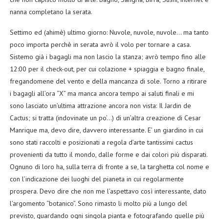
nanna completano la serata.
Settimo ed (ahimè) ultimo giorno: Nuvole, nuvole, nuvole… ma tanto
poco importa perchè in serata avrò il volo per tornare a casa.
Sistemo già i bagagli ma non lascio la stanza; avrò tempo fino alle
12:00 per il check-out, per cui colazione + spiaggia e bagno finale,
fregandomene del vento e della mancanza di sole. Torno a ritirare
i bagagli all’ora “X” ma manca ancora tempo ai saluti finali e mi
sono lasciato un’ultima attrazione ancora non vista: Il Jardin de
Cactus; si tratta (indovinate un po’…) di un’altra creazione di Cesar
Manrique ma, devo dire, davvero interessante. E’ un giardino in cui
sono stati raccolti e posizionati a regola d’arte tantissimi cactus
provenienti da tutto il mondo, dalle forme e dai colori più disparati.
Ognuno di loro ha, sulla terra di fronte a se, la targhetta col nome e
con l’indicazione dei luoghi del pianeta in cui regolarmente
prospera. Devo dire che non me l’aspettavo così interessante, dato
l’argomento “botanico”. Sono rimasto li molto più a lungo del
previsto, guardando ogni singola pianta e fotografando quelle più