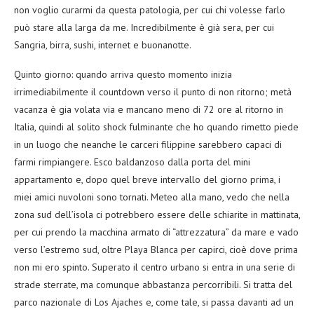
non voglio curarmi da questa patologia, per cui chi volesse farlo
può stare alla larga da me. Incredibilmente è già sera, per cui
Sangria, birra, sushi, internet e buonanotte.
Quinto giorno: quando arriva questo momento inizia
irrimediabilmente il countdown verso il punto di non ritorno; metà
vacanza è gia volata via e mancano meno di 72 ore al ritorno in
Italia, quindi al solito shock fulminante che ho quando rimetto piede
in un luogo che neanche le carceri filippine sarebbero capaci di
farmi rimpiangere. Esco baldanzoso dalla porta del mini
appartamento e, dopo quel breve intervallo del giorno prima, i
miei amici nuvoloni sono tornati. Meteo alla mano, vedo che nella
zona sud dell’isola ci potrebbero essere delle schiarite in mattinata,
per cui prendo la macchina armato di “attrezzatura” da mare e vado
verso l’estremo sud, oltre Playa Blanca per capirci, cioè dove prima
non mi ero spinto. Superato il centro urbano si entra in una serie di
strade sterrate, ma comunque abbastanza percorribili. Si tratta del
parco nazionale di Los Ajaches e, come tale, si passa davanti ad un