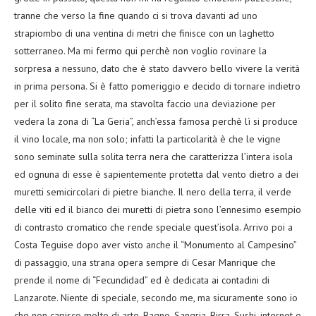
tranne che verso la fine quando ci si trova davanti ad uno
strapiombo di una ventina di metri che finisce con un laghetto
sotterraneo. Ma mi fermo qui perchè non voglio rovinare la
sorpresa a nessuno, dato che è stato davvero bello vivere la verità
in prima persona. Si è fatto pomeriggio e decido di tornare indietro
per il solito fine serata, ma stavolta faccio una deviazione per
vedera la zona di “La Geria”, anch’essa famosa perchè lì si produce
il vino locale, ma non solo; infatti la particolarità è che le vigne
sono seminate sulla solita terra nera che caratterizza l’intera isola
ed ognuna di esse è sapientemente protetta dal vento dietro a dei
muretti semicircolari di pietre bianche. Il nero della terra, il verde
delle viti ed il bianco dei muretti di pietra sono l’ennesimo esempio
di contrasto cromatico che rende speciale quest’isola. Arrivo poi a
Costa Teguise dopo aver visto anche il “Monumento al Campesino”
di passaggio, una strana opera sempre di Cesar Manrique che
prende il nome di “Fecundidad” ed è dedicata ai contadini di
Lanzarote. Niente di speciale, secondo me, ma sicuramente sono io
che non capisco molto di arte. Bagno, Sangria, Birra, Sushi, internet e