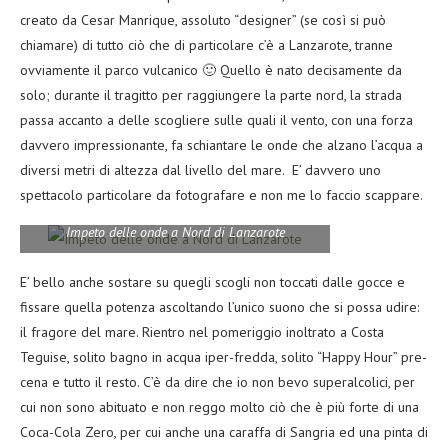
creato da Cesar Manrique, assoluto “designer” (se così si può
chiamare) di tutto ciò che di particolare c’è a Lanzarote, tranne
ovviamente il parco vulcanico 🙂 Quello è nato decisamente da
solo; durante il tragitto per raggiungere la parte nord, la strada
passa accanto a delle scogliere sulle quali il vento, con una forza
davvero impressionante, fa schiantare le onde che alzano l’acqua a
diversi metri di altezza dal livello del mare. E’ davvero uno
spettacolo particolare da fotografare e non me lo faccio scappare.
Impeto delle onde a Nord di Lanzarote
E’ bello anche sostare su quegli scogli non toccati dalle gocce e
fissare quella potenza ascoltando l’unico suono che si possa udire:
il fragore del mare. Rientro nel pomeriggio inoltrato a Costa
Teguise, solito bagno in acqua iper-fredda, solito “Happy Hour” pre-
cena e tutto il resto. C’è da dire che io non bevo superalcolici, per
cui non sono abituato e non reggo molto ciò che è più forte di una
Coca-Cola Zero, per cui anche una caraffa di Sangria ed una pinta di