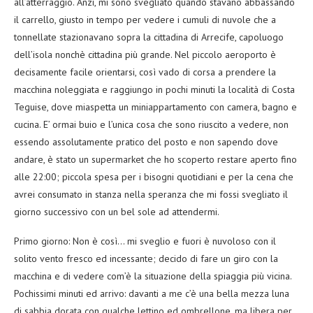
all’atterraggio. Anzi, mi sono svegliato quando stavano abbassando
il carrello, giusto in tempo per vedere i cumuli di nuvole che a
tonnellate stazionavano sopra la cittadina di Arrecife, capoluogo
dell’isola nonchè cittadina più grande. Nel piccolo aeroporto è
decisamente facile orientarsi, così vado di corsa a prendere la
macchina noleggiata e raggiungo in pochi minuti la località di Costa
Teguise, dove miaspetta un miniappartamento con camera, bagno e
cucina. E’ ormai buio e l’unica cosa che sono riuscito a vedere, non
essendo assolutamente pratico del posto e non sapendo dove
andare, è stato un supermarket che ho scoperto restare aperto fino
alle 22:00; piccola spesa per i bisogni quotidiani e per la cena che
avrei consumato in stanza nella speranza che mi fossi svegliato il
giorno successivo con un bel sole ad attendermi.
Primo giorno: Non è così… mi sveglio e fuori è nuvoloso con il
solito vento fresco ed incessante; decido di fare un giro con la
macchina e di vedere com’è la situazione della spiaggia più vicina.
Pochissimi minuti ed arrivo: davanti a me c’è una bella mezza luna
di sabbia dorata con qualche lettino ed ombrellone, ma libera per