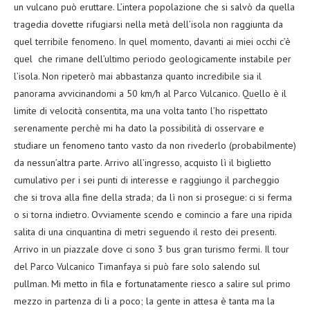
un vulcano può eruttare. L’intera popolazione che si salvò da quella
tragedia dovette rifugiarsi nella metà dell’isola non raggiunta da
quel terribile fenomeno. In quel momento, davanti ai miei occhi c’è
quel che rimane dell’ultimo periodo geologicamente instabile per
l’isola. Non ripeterò mai abbastanza quanto incredibile sia il
panorama avvicinandomi a 50 km/h al Parco Vulcanico. Quello è il
limite di velocità consentita, ma una volta tanto l’ho rispettato
serenamente perchè mi ha dato la possibilità di osservare e
studiare un fenomeno tanto vasto da non rivederlo (probabilmente)
da nessun’altra parte. Arrivo all’ingresso, acquisto lì il biglietto
cumulativo per i sei punti di interesse e raggiungo il parcheggio
che si trova alla fine della strada; da lì non si prosegue: ci si ferma
o si torna indietro. Ovviamente scendo e comincio a fare una ripida
salita di una cinquantina di metri seguendo il resto dei presenti.
Arrivo in un piazzale dove ci sono 3 bus gran turismo fermi. Il tour
del Parco Vulcanico Timanfaya si può fare solo salendo sul
pullman. Mi metto in fila e fortunatamente riesco a salire sul primo
mezzo in partenza di li a poco; la gente in attesa è tanta ma la