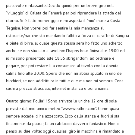
piacevole e rilassante. Decido quindi per un breve giro nell
“villaggio” di Caleta de Famarà per poi riprendere la strada del
ritorno. Si è fatto pomeriggio e mi aspetta il “mio” mare a Costa
Teguise. Non vorrei poi far sentire la mia mancanza al
ristorante/bar che sto mandando fallito a forza di caraffe di Sangria
e pinte di birra, al quale questa stessa sera ho fatto uno scherzo,
anche se non studiato a tavolino: l’happy hour finiva alle 19:00 ed
io mi sono presentato alle 18:55 sbrigandomi ad ordinare e
pagare, per poi restare li a consumare al tavolo con la dovuta
calma fino alle 20:00. Spero che non mi abbia sputato in uno dei
bicchieri, se non addirittura in tutti e due ma non mi sembra. Cena
sushi a prezzo stracciato, internet in stanza e poi a nanna.
Quarto giorno: Follia!!! Sono arrivate le uniche 12 ore di sole
previste dal mio amico meteo “www.weather.com”. Come quasi
sempre accade, ci ha azzeccato. Esco dalla stanza e fuori si sta
finalmente da paura; fa un calduccio davvero fantastico. Non ci
penso su due volte: oggi qualsiasi giro in macchina è rimandato a