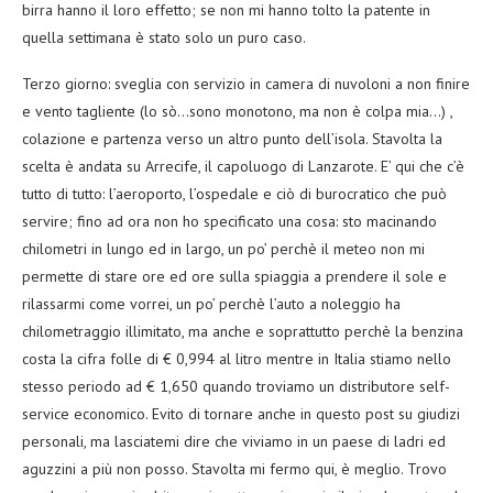
birra hanno il loro effetto; se non mi hanno tolto la patente in
quella settimana è stato solo un puro caso.
Terzo giorno: sveglia con servizio in camera di nuvoloni a non finire
e vento tagliente (lo sò…sono monotono, ma non è colpa mia…) ,
colazione e partenza verso un altro punto dell’isola. Stavolta la
scelta è andata su Arrecife, il capoluogo di Lanzarote. E’ qui che c’è
tutto di tutto: l’aeroporto, l’ospedale e ciò di burocratico che può
servire; fino ad ora non ho specificato una cosa: sto macinando
chilometri in lungo ed in largo, un po’ perchè il meteo non mi
permette di stare ore ed ore sulla spiaggia a prendere il sole e
rilassarmi come vorrei, un po’ perchè l’auto a noleggio ha
chilometraggio illimitato, ma anche e soprattutto perchè la benzina
costa la cifra folle di € 0,994 al litro mentre in Italia stiamo nello
stesso periodo ad € 1,650 quando troviamo un distributore self-
service economico. Evito di tornare anche in questo post su giudizi
personali, ma lasciatemi dire che viviamo in un paese di ladri ed
aguzzini a più non posso. Stavolta mi fermo qui, è meglio. Trovo