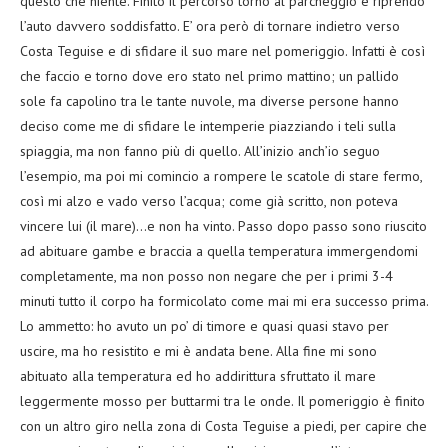
questo che niente. Finito il percorso torno al parcheggio e riprendo
l’auto davvero soddisfatto. E’ ora però di tornare indietro verso
Costa Teguise e di sfidare il suo mare nel pomeriggio. Infatti è così
che faccio e torno dove ero stato nel primo mattino; un pallido
sole fa capolino tra le tante nuvole, ma diverse persone hanno
deciso come me di sfidare le intemperie piazziando i teli sulla
spiaggia, ma non fanno più di quello. All’inizio anch’io seguo
l’esempio, ma poi mi comincio a rompere le scatole di stare fermo,
così mi alzo e vado verso l’acqua; come già scritto, non poteva
vincere lui (il mare)…e non ha vinto. Passo dopo passo sono riuscito
ad abituare gambe e braccia a quella temperatura immergendomi
completamente, ma non posso non negare che per i primi 3-4
minuti tutto il corpo ha formicolato come mai mi era successo prima.
Lo ammetto: ho avuto un po’ di timore e quasi quasi stavo per
uscire, ma ho resistito e mi è andata bene. Alla fine mi sono
abituato alla temperatura ed ho addirittura sfruttato il mare
leggermente mosso per buttarmi tra le onde. Il pomeriggio è finito
con un altro giro nella zona di Costa Teguise a piedi, per capire che