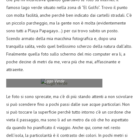
famoso lago verde situato nella zona di “El Golfo”. Trovo il punto
con molta facilità, anche perchè ben indicato dai cartelli stradali. C’è
un piccolo parcheggio, ma la gente non è molta (evidentemente
sono tutti a Playa Papagayo…) per cui trovo subito un posto.
Scendo armato della mia macchina fotografica e, dopo una
tranquilla salita, vedo quel bellissimo scherzo della natura dall’alto.
Finalmente quella foto sullo schermo del mio computer era li, a
poche decine di metri da me, vera più che mai, affascinante e
attraente.
Lago Verde
Le foto si sono sprecate, ma c’è di più: stando attenti a non scivolare
si può scendere fino a pochi passi dalle sue acque particolari. Non
si può toccare la superficie perchè tutto intorno c’è un cordone che
vieta il passaggio, ma sono li ad un metro da ciò che ho aspettato
da quando ho pianificato il viaggio. Anche qui, come nel resto
dell’isola, la particolarità è il contrasto dei colori. In pochi metri si