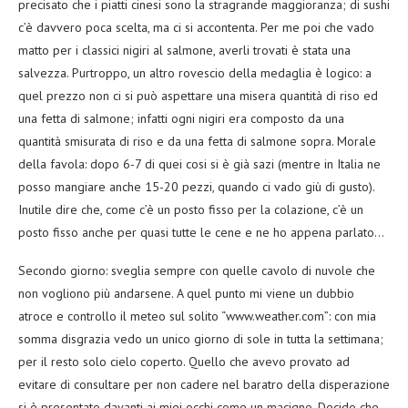
precisato che i piatti cinesi sono la stragrande maggioranza; di sushi
c’è davvero poca scelta, ma ci si accontenta. Per me poi che vado
matto per i classici nigiri al salmone, averli trovati è stata una
salvezza. Purtroppo, un altro rovescio della medaglia è logico: a
quel prezzo non ci si può aspettare una misera quantità di riso ed
una fetta di salmone; infatti ogni nigiri era composto da una
quantità smisurata di riso e da una fetta di salmone sopra. Morale
della favola: dopo 6-7 di quei cosi si è già sazi (mentre in Italia ne
posso mangiare anche 15-20 pezzi, quando ci vado giù di gusto).
Inutile dire che, come c’è un posto fisso per la colazione, c’è un
posto fisso anche per quasi tutte le cene e ne ho appena parlato…
Secondo giorno: sveglia sempre con quelle cavolo di nuvole che
non vogliono più andarsene. A quel punto mi viene un dubbio
atroce e controllo il meteo sul solito “www.weather.com”: con mia
somma disgrazia vedo un unico giorno di sole in tutta la settimana;
per il resto solo cielo coperto. Quello che avevo provato ad
evitare di consultare per non cadere nel baratro della disperazione
si è presentato davanti ai miei occhi come un macigno. Decido che,