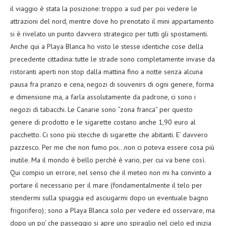
il viaggio è stata la posizione: troppo a sud per poi vedere le
attrazioni del nord, mentre dove ho prenotato il mini appartamento
si è rivelato un punto davvero strategico per tutti gli spostamenti.
Anche qui a Playa Blanca ho visto le stesse identiche cose della
precedente cittadina: tutte le strade sono completamente invase da
ristoranti aperti non stop dalla mattina fino a notte senza alcuna
pausa fra pranzo e cena, negozi di souvenirs di ogni genere, forma
e dimensione ma, a farla assolutamente da padrone, ci sono i
negozi di tabacchi. Le Canarie sono “zona franca” per questo
genere di prodotto e le sigarette costano anche 1,90 euro al
pacchetto. Ci sono più stecche di sigarette che abitanti. E’ davvero
pazzesco. Per me che non fumo poi…non ci poteva essere cosa più
inutile. Ma il mondo è bello perchè è vario, per cui va bene così.
Qui compio un errore, nel senso che il meteo non mi ha convinto a
portare il necessario per il mare (fondamentalmente il telo per
stendermi sulla spiaggia ed asciugarmi dopo un eventuale bagno
frigorifero); sono a Playa Blanca solo per vedere ed osservare, ma
dopo un po’ che passeggio si apre uno spiraglio nel cielo ed inizia