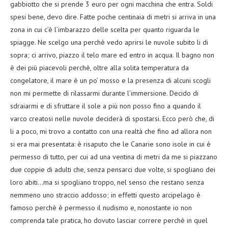
gabbiotto che si prende 3 euro per ogni macchina che entra. Soldi
spesi bene, devo dire. Fatte poche centinaia di metri si arriva in una
zona in cui c’è l’imbarazzo delle scelta per quanto riguarda le
spiagge. Ne scelgo una perchè vedo aprirsi le nuvole subito li di
sopra; ci arrivo, piazzo il telo mare ed entro in acqua. Il bagno non
è dei più piacevoli perchè, oltre alla solita temperatura da
congelatore, il mare è un po’ mosso e la presenza di alcuni scogli
non mi permette di rilassarmi durante l’immersione. Decido di
sdraiarmi e di sfruttare il sole a più non posso fino a quando il
varco creatosi nelle nuvole deciderà di spostarsi. Ecco però che, di
li a poco, mi trovo a contatto con una realtà che fino ad allora non
si era mai presentata: è risaputo che le Canarie sono isole in cui è
permesso di tutto, per cui ad una ventina di metri da me si piazzano
due coppie di adulti che, senza pensarci due volte, si spogliano dei
loro abiti…ma si spogliano troppo, nel senso che restano senza
nemmeno uno straccio addosso; in effetti questo arcipelago è
famoso perchè è permesso il nudismo e, nonostante io non
comprenda tale pratica, ho dovuto lasciar correre perchè in quel