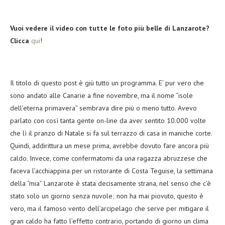
Vuoi vedere il video con tutte le foto più belle di Lanzarote?
Clicca
qui
!
Il titolo di questo post è giù tutto un programma. E’ pur vero che
sono andato alle Canarie a fine novembre, ma il nome “isole
dell’eterna primavera” sembrava dire più o meno tutto. Avevo
parlato con così tanta gente on-line da aver sentito 10.000 volte
che lì il pranzo di Natale si fa sul terrazzo di casa in maniche corte.
Quindi, addirittura un mese prima, avrebbe dovuto fare ancora più
caldo. Invece, come confermatomi da una ragazza abruzzese che
faceva l’acchiappina per un ristorante di Costa Teguise, la settimana
della “mia” Lanzarote è stata decisamente strana, nel senso che c’è
stato solo un giorno senza nuvole; non ha mai piovuto, questo è
vero, ma il famoso vento dell’arcipelago che serve per mitigare il
gran caldo ha fatto l’effetto contrario, portando di giorno un clima