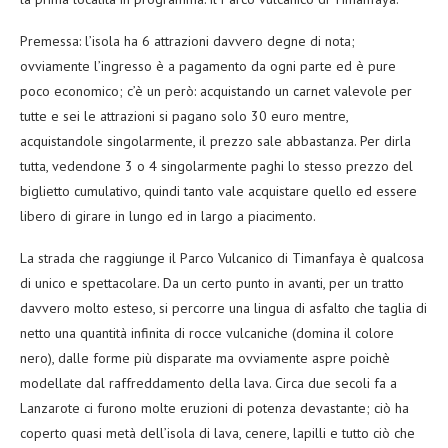
Premessa: l’isola ha 6 attrazioni davvero degne di nota;
ovviamente l’ingresso è a pagamento da ogni parte ed è pure
poco economico; c’è un però: acquistando un carnet valevole per
tutte e sei le attrazioni si pagano solo 30 euro mentre,
acquistandole singolarmente, il prezzo sale abbastanza. Per dirla
tutta, vedendone 3 o 4 singolarmente paghi lo stesso prezzo del
biglietto cumulativo, quindi tanto vale acquistare quello ed essere
libero di girare in lungo ed in largo a piacimento.
La strada che raggiunge il Parco Vulcanico di Timanfaya è qualcosa
di unico e spettacolare. Da un certo punto in avanti, per un tratto
davvero molto esteso, si percorre una lingua di asfalto che taglia di
netto una quantità infinita di rocce vulcaniche (domina il colore
nero), dalle forme più disparate ma ovviamente aspre poichè
modellate dal raffreddamento della lava. Circa due secoli fa a
Lanzarote ci furono molte eruzioni di potenza devastante; ciò ha
coperto quasi metà dell’isola di lava, cenere, lapilli e tutto ciò che