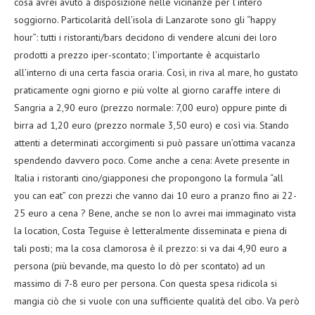
cosa avrei avuto a disposizione nelle vicinanze per l’intero
soggiorno. Particolarità dell’isola di Lanzarote sono gli “happy
hour”: tutti i ristoranti/bars decidono di vendere alcuni dei loro
prodotti a prezzo iper-scontato; l’importante è acquistarlo
all’interno di una certa fascia oraria. Così, in riva al mare, ho gustato
praticamente ogni giorno e più volte al giorno caraffe intere di
Sangria a 2,90 euro (prezzo normale: 7,00 euro) oppure pinte di
birra ad 1,20 euro (prezzo normale 3,50 euro) e così via. Stando
attenti a determinati accorgimenti si può passare un’ottima vacanza
spendendo davvero poco. Come anche a cena: Avete presente in
Italia i ristoranti cino/giapponesi che propongono la formula “all
you can eat” con prezzi che vanno dai 10 euro a pranzo fino ai 22-
25 euro a cena ? Bene, anche se non lo avrei mai immaginato vista
la location, Costa Teguise è letteralmente disseminata e piena di
tali posti; ma la cosa clamorosa è il prezzo: si va dai 4,90 euro a
persona (più bevande, ma questo lo dò per scontato) ad un
massimo di 7-8 euro per persona. Con questa spesa ridicola si
mangia ciò che si vuole con una sufficiente qualità del cibo. Va però