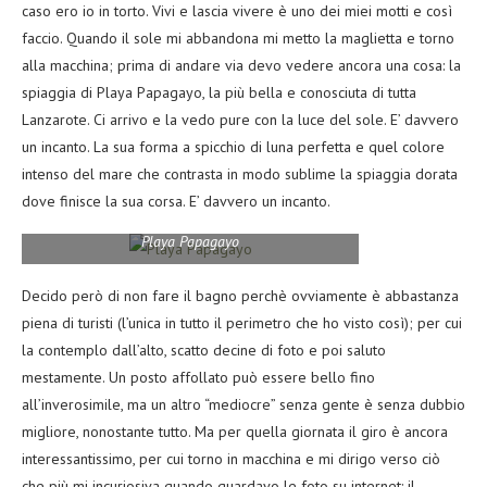
caso ero io in torto. Vivi e lascia vivere è uno dei miei motti e così
faccio. Quando il sole mi abbandona mi metto la maglietta e torno
alla macchina; prima di andare via devo vedere ancora una cosa: la
spiaggia di Playa Papagayo, la più bella e conosciuta di tutta
Lanzarote. Ci arrivo e la vedo pure con la luce del sole. E’ davvero
un incanto. La sua forma a spicchio di luna perfetta e quel colore
intenso del mare che contrasta in modo sublime la spiaggia dorata
dove finisce la sua corsa. E’ davvero un incanto.
Playa Papagayo
Decido però di non fare il bagno perchè ovviamente è abbastanza
piena di turisti (l’unica in tutto il perimetro che ho visto così); per cui
la contemplo dall’alto, scatto decine di foto e poi saluto
mestamente. Un posto affollato può essere bello fino
all’inverosimile, ma un altro “mediocre” senza gente è senza dubbio
migliore, nonostante tutto. Ma per quella giornata il giro è ancora
interessantissimo, per cui torno in macchina e mi dirigo verso ciò
che più mi incuriosiva quando guardavo le foto su internet: il