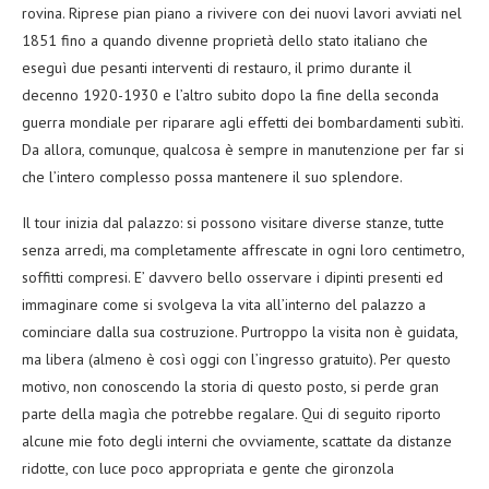
rovina. Riprese pian piano a rivivere con dei nuovi lavori avviati nel
1851 fino a quando divenne proprietà dello stato italiano che
eseguì due pesanti interventi di restauro, il primo durante il
decenno 1920-1930 e l’altro subito dopo la fine della seconda
guerra mondiale per riparare agli effetti dei bombardamenti subìti.
Da allora, comunque, qualcosa è sempre in manutenzione per far si
che l’intero complesso possa mantenere il suo splendore.
Il tour inizia dal palazzo: si possono visitare diverse stanze, tutte
senza arredi, ma completamente affrescate in ogni loro centimetro,
soffitti compresi. E’ davvero bello osservare i dipinti presenti ed
immaginare come si svolgeva la vita all’interno del palazzo a
cominciare dalla sua costruzione. Purtroppo la visita non è guidata,
ma libera (almeno è così oggi con l’ingresso gratuito). Per questo
motivo, non conoscendo la storia di questo posto, si perde gran
parte della magìa che potrebbe regalare. Qui di seguito riporto
alcune mie foto degli interni che ovviamente, scattate da distanze
ridotte, con luce poco appropriata e gente che gironzola