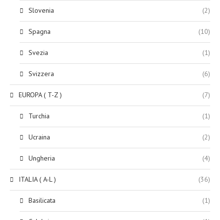
Slovenia
(2)
Spagna
(10)
Svezia
(1)
Svizzera
(6)
EUROPA ( T-Z )
(7)
Turchia
(1)
Ucraina
(2)
Ungheria
(4)
ITALIA ( A-L )
(36)
Basilicata
(1)