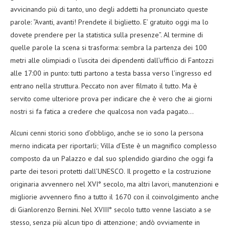
avvicinando più di tanto, uno degli addetti ha pronunciato queste
parole: “Avanti, avanti! Prendete il biglietto. E’ gratuito oggi ma lo
dovete prendere per la statistica sulla presenze”. Al termine di
quelle parole la scena si trasforma: sembra la partenza dei 100
metri alle olimpiadi o l’uscita dei dipendenti dall’ufficio di Fantozzi
alle 17:00 in punto: tutti partono a testa bassa verso l’ingresso ed
entrano nella struttura. Peccato non aver filmato il tutto. Ma è
servito come ulteriore prova per indicare che è vero che ai giorni
nostri si fa fatica a credere che qualcosa non vada pagato…
Alcuni cenni storici sono d’obbligo, anche se io sono la persona
merno indicata per riportarli; Villa d’Este è un magnifico complesso
composto da un Palazzo e dal suo splendido giardino che oggi fa
parte dei tesori protetti dall’UNESCO. Il progetto e la costruzione
originaria avvennero nel XVI° secolo, ma altri lavori, manutenzioni e
migliorie avvennero fino a tutto il 1670 con il coinvolgimento anche
di Gianlorenzo Bernini. Nel XVIII° secolo tutto venne lasciato a se
stesso, senza più alcun tipo di attenzione; andò ovviamente in