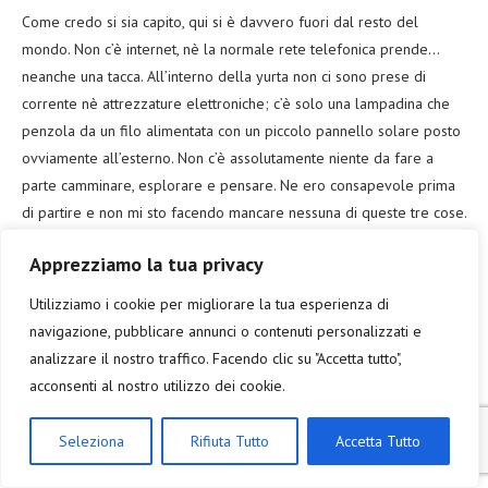
Come credo si sia capito, qui si è davvero fuori dal resto del
mondo. Non c’è internet, nè la normale rete telefonica prende…
neanche una tacca. All’interno della yurta non ci sono prese di
corrente nè attrezzature elettroniche; c’è solo una lampadina che
penzola da un filo alimentata con un piccolo pannello solare posto
ovviamente all’esterno. Non c’è assolutamente niente da fare a
parte camminare, esplorare e pensare. Ne ero consapevole prima
di partire e non mi sto facendo mancare nessuna di queste tre cose.
Ammetto che una vita così mi ucciderebbe dopo 48 ore, ma per
Apprezziamo la tua privacy
una giornata è un toccasana avere ritmi lentissimi, lunghi periodi di
silenzio e di totale relax. Alla fine alle montagne ci arrivo, ma
Utilizziamo i cookie per migliorare la tua esperienza di
decido di non arrampicarmi fino alla vetta, così cambio strada
navigazione, pubblicare annunci o contenuti personalizzati e
rispetto all’andata e torno indietro pian piano. Giungo così all’ora di
analizzare il nostro traffico. Facendo clic su "Accetta tutto",
cena e mi ritrovo nella yurta ristorante, per terra, a mangiare ciò
acconsenti al nostro utilizzo dei cookie.
che di buono ha preparato la proprietaria dell’accampamento. A
stomaco nuovamente pieno, manca solo una cosa per terminare la
Seleziona
Rifiuta Tutto
Accetta Tutto
giornata: un buon sonno. Entro così nella yurta per turisti e capisco
che non sarà una nottata facile: vedo tre letti e non uno solo.