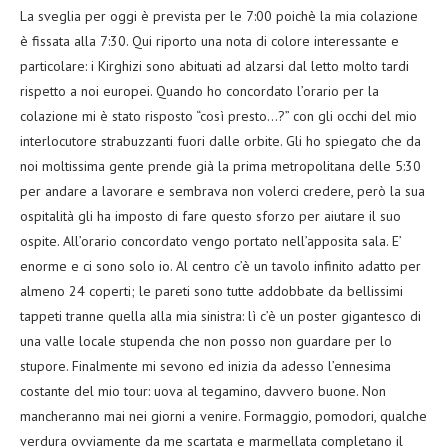
La sveglia per oggi è prevista per le 7:00 poichè la mia colazione
è fissata alla 7:30. Qui riporto una nota di colore interessante e
particolare: i Kirghizi sono abituati ad alzarsi dal letto molto tardi
rispetto a noi europei. Quando ho concordato l’orario per la
colazione mi è stato risposto “così presto…?” con gli occhi del mio
interlocutore strabuzzanti fuori dalle orbite. Gli ho spiegato che da
noi moltissima gente prende già la prima metropolitana delle 5:30
per andare a lavorare e sembrava non volerci credere, però la sua
ospitalità gli ha imposto di fare questo sforzo per aiutare il suo
ospite. All’orario concordato vengo portato nell’apposita sala. E’
enorme e ci sono solo io. Al centro c’è un tavolo infinito adatto per
almeno 24 coperti; le pareti sono tutte addobbate da bellissimi
tappeti tranne quella alla mia sinistra: lì c’è un poster gigantesco di
una valle locale stupenda che non posso non guardare per lo
stupore. Finalmente mi sevono ed inizia da adesso l’ennesima
costante del mio tour: uova al tegamino, davvero buone. Non
mancheranno mai nei giorni a venire. Formaggio, pomodori, qualche
verdura ovviamente da me scartata e marmellata completano il