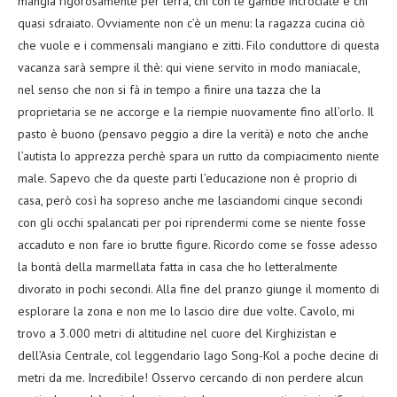
mangia rigorosamente per terra, chi con le gambe incrociate e chi
quasi sdraiato. Ovviamente non c’è un menu: la ragazza cucina ciò
che vuole e i commensali mangiano e zitti. Filo conduttore di questa
vacanza sarà sempre il thè: qui viene servito in modo maniacale,
nel senso che non si fà in tempo a finire una tazza che la
proprietaria se ne accorge e la riempie nuovamente fino all’orlo. Il
pasto è buono (pensavo peggio a dire la verità) e noto che anche
l’autista lo apprezza perchè spara un rutto da compiacimento niente
male. Sapevo che da queste parti l’educazione non è proprio di
casa, però così ha sopreso anche me lasciandomi cinque secondi
con gli occhi spalancati per poi riprendermi come se niente fosse
accaduto e non fare io brutte figure. Ricordo come se fosse adesso
la bontà della marmellata fatta in casa che ho letteralmente
divorato in pochi secondi. Alla fine del pranzo giunge il momento di
esplorare la zona e non me lo lascio dire due volte. Cavolo, mi
trovo a 3.000 metri di altitudine nel cuore del Kirghizistan e
dell’Asia Centrale, col leggendario lago Song-Kol a poche decine di
metri da me. Incredibile! Osservo cercando di non perdere alcun