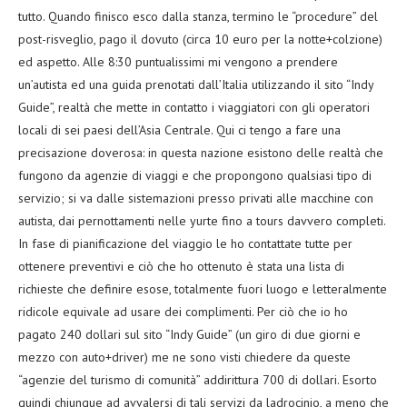
tutto. Quando finisco esco dalla stanza, termino le “procedure” del
post-risveglio, pago il dovuto (circa 10 euro per la notte+colzione)
ed aspetto. Alle 8:30 puntualissimi mi vengono a prendere
un’autista ed una guida prenotati dall’Italia utilizzando il sito “Indy
Guide”, realtà che mette in contatto i viaggiatori con gli operatori
locali di sei paesi dell’Asia Centrale. Qui ci tengo a fare una
precisazione doverosa: in questa nazione esistono delle realtà che
fungono da agenzie di viaggi e che propongono qualsiasi tipo di
servizio; si va dalle sistemazioni presso privati alle macchine con
autista, dai pernottamenti nelle yurte fino a tours davvero completi.
In fase di pianificazione del viaggio le ho contattate tutte per
ottenere preventivi e ciò che ho ottenuto è stata una lista di
richieste che definire esose, totalmente fuori luogo e letteralmente
ridicole equivale ad usare dei complimenti. Per ciò che io ho
pagato 240 dollari sul sito “Indy Guide” (un giro di due giorni e
mezzo con auto+driver) me ne sono visti chiedere da queste
“agenzie del turismo di comunità” addirittura 700 di dollari. Esorto
quindi chiunque ad avvalersi di tali servizi da ladrocinio, a meno che