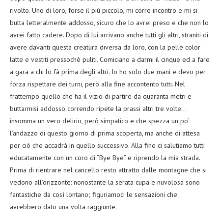
rivolto. Uno di loro, forse il più piccolo, mi corre incontro e mi si
butta letteralmente addosso, sicuro che lo avrei preso e che non lo
avrei fatto cadere. Dopo di lui arrivano anche tutti gli altri, straniti di
avere davanti questa creatura diversa da loro, con la pelle color
latte e vestiti pressochè puliti. Comiciano a darmi il cinque ed a fare
a gara a chi lo fà prima degli altri. Io ho solo due mani e devo per
forza rispettare dei turni, però alla fine accontento tutti. Nel
frattempo quello che ha il vizio di partire da quaranta metri e
buttarmisi addosso correndo ripete la prassi altri tre volte…
insomma un vero delirio, però simpatico e che spezza un po’
l’andazzo di questo giorno di prima scoperta, ma anche di attesa
per ciò che accadrà in quello successivo. Alla fine ci salutiamo tutti
educatamente con un coro di “Bye Bye” e riprendo la mia strada.
Prima di rientrare nel cancello resto attratto dalle montagne che si
vedono all’orizzonte: nonostante la serata cupa e nuvolosa sono
fantastiche da così lontano; figuriamoci le sensazioni che
avrebbero dato una volta raggiunte.