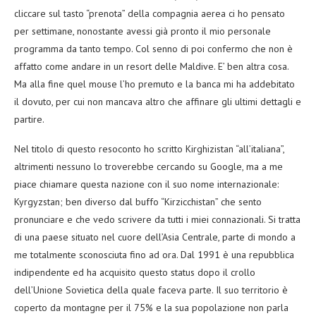
cliccare sul tasto “prenota” della compagnia aerea ci ho pensato
per settimane, nonostante avessi già pronto il mio personale
programma da tanto tempo. Col senno di poi confermo che non è
affatto come andare in un resort delle Maldive. E’ ben altra cosa.
Ma alla fine quel mouse l’ho premuto e la banca mi ha addebitato
il dovuto, per cui non mancava altro che affinare gli ultimi dettagli e
partire.
Nel titolo di questo resoconto ho scritto Kirghizistan “all’italiana”,
altrimenti nessuno lo troverebbe cercando su Google, ma a me
piace chiamare questa nazione con il suo nome internazionale:
Kyrgyzstan; ben diverso dal buffo “Kirzicchistan” che sento
pronunciare e che vedo scrivere da tutti i miei connazionali. Si tratta
di una paese situato nel cuore dell’Asia Centrale, parte di mondo a
me totalmente sconosciuta fino ad ora. Dal 1991 è una repubblica
indipendente ed ha acquisito questo status dopo il crollo
dell’Unione Sovietica della quale faceva parte. Il suo territorio è
coperto da montagne per il 75% e la sua popolazione non parla