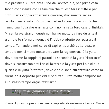
mie prossime 20 ore circa. Esco dall’abitacolo e, per prima cosa,
faccio conoscenza con la famiglia che mi ospiterà in tutto e per
tutto. E’ una coppia abbastanza giovane, stranamente senza
bambini; ma è solo un’illusione: parlando con loro scoprirò che
hanno una figlia che è rimasta con i nonni nella loro casa di Bishkek.
Mi sembrava strano…questi non hanno molto da fare durante il
giorno e lo sfornare neonati è l’hobby preferito per passare il
tempo. Tornando a noi, cerco di capire il perchè delle quattro
tende e non ci metto molto a trovare la ragione: una è la yurta
dove dorme la coppia di pastori, la seconda è la yurta “ristorante”
dove si consumano tutti i pasti, la terza è la yurta per i turisti e la
quarta è la yurta “tuttofare”, dove cioè ci sono attrezzature come la
cucina ed il deposito per cibi e beni vari. Tutto molto semplice ma
allo stesso tempo organizzatissimo.
La yurta dei pastori e la yurta ristorante
E’ ora di pranzo, per cui mi viene imposto di sedermi a tavola. Qui si