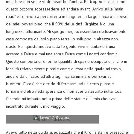
moschee non se ne vede neanche l’ombra. Purtroppo in casi come
questo occorre soprassedere ed andare avanti. Arrivo sulla “main
road” e comincio a percorrerla in lungo ed in largo. Imparo a spese
dei miei poveri piedi che il 99% delle città Kirghize è di una
lunghezza allucinante. Mi spiego meglio: essendoci esclusivamente
case composte dal solo piano terra, lo sviluppo in altezza non
esiste. Per questo motivo tutta le gente vive in abitazioni una
accanto all’altra e mai una sopra l’altra come i nostri condomini.
Questo comporta un’enorme quantità di spazio occupato e, anche in
località relativamente piccole come questa nella quale mi trovo,
andare da un capo all’altro significa camminare per svariati
kilometri. E’ così che decido di fermarmi ad un certo punto e
tornare indietro nella speranza di non aver tralasciato nulla. Così
facendo mi imbatto nella prima delle statue di Lenin che avrei
incontrato durante il mio viaggio.
Il “Lenin” di Kochkor
Avevo letto nella guida specializzata che il Kirghizistan è pressochè