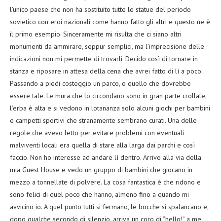
l’unico paese che non ha sostituito tutte le statue del periodo
sovietico con eroi nazionali come hanno fatto gli altri e questo ne è
il primo esempio. Sinceramente mi risulta che ci siano altri
monumenti da ammirare, seppur semplici, ma l’imprecisione delle
indicazioni non mi permette di trovarli. Decido così di tornare in
stanza e riposare in attesa della cena che avrei fatto di lì a poco.
Passando a piedi costeggio un parco, o quello che dovrebbe
essere tale. Le mura che lo circondano sono in gran parte crollate,
l’erba è alta e si vedono in lotananza solo alcuni giochi per bambini
e campetti sportivi che stranamente sembrano curati. Una delle
regole che avevo letto per evitare problemi con eventuali
malviventi locali era quella di stare alla larga dai parchi e così
faccio. Non ho interesse ad andare lì dentro. Arrivo alla via della
mia Guest House e vedo un gruppo di bambini che giocano in
mezzo a tonnellate di polvere. La cosa fantastica è che ridono e
sono felici di quel poco che hanno, almeno fino a quando mi
avvicino io. A quel punto tutti si fermano, le bocche si spalancano e,
dopo qualche secondo di silenzio, arriva un coro di “hello!” a me