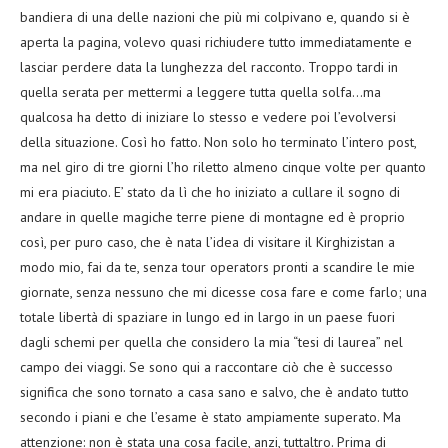
bandiera di una delle nazioni che più mi colpivano e, quando si è
aperta la pagina, volevo quasi richiudere tutto immediatamente e
lasciar perdere data la lunghezza del racconto. Troppo tardi in
quella serata per mettermi a leggere tutta quella solfa…ma
qualcosa ha detto di iniziare lo stesso e vedere poi l’evolversi
della situazione. Così ho fatto. Non solo ho terminato l’intero post,
ma nel giro di tre giorni l’ho riletto almeno cinque volte per quanto
mi era piaciuto. E’ stato da lì che ho iniziato a cullare il sogno di
andare in quelle magiche terre piene di montagne ed è proprio
così, per puro caso, che è nata l’idea di visitare il Kirghizistan a
modo mio, fai da te, senza tour operators pronti a scandire le mie
giornate, senza nessuno che mi dicesse cosa fare e come farlo; una
totale libertà di spaziare in lungo ed in largo in un paese fuori
dagli schemi per quella che considero la mia “tesi di laurea” nel
campo dei viaggi. Se sono qui a raccontare ciò che è successo
significa che sono tornato a casa sano e salvo, che è andato tutto
secondo i piani e che l’esame è stato ampiamente superato. Ma
attenzione: non è stata una cosa facile, anzi, tuttaltro. Prima di