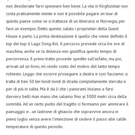
non desideriate farvi spennare ben bene. La vita in Kirghizistan non
costa praticamente niente e non è possibile pagare un tour di
questo paese come se si trattasse di un itinerario in Norvegia, per
fare un esempio. Detto questo, saluto i proprietari della Guest
House e parto. La prima destinazione è quello che viene definito il
top dei top: il Lago Song-Kol. Il percorso prevede circa tre ore di
macchina, anche se la distanza non giustifica questo tempo di
percorrenza. Il primo tratto procede spedito sull’asfalto, ma poi,
arrivati ad un bivio, mi rendo conto del motivo del tanto tempo
richiesto. Leggo che occorre proseguire a destra e così facciamo: si
tratta di ben 50 km tondi tondi di strada completamente sterrata e
per di più in salita. Ma è da lì che i panorami iniziano a farsi
davvero belli man mano che saliamo fino ai 3000 metri circa della
sommità. Ad un certo punto del tragitto ci fermiamo per ammirare il
paesaggio e…un lastrone di ghiaccio che sopravvive ancora in
pieno luglio senza avere l’intenzione di cedere il passo alle calde
temperature di questo periodo.