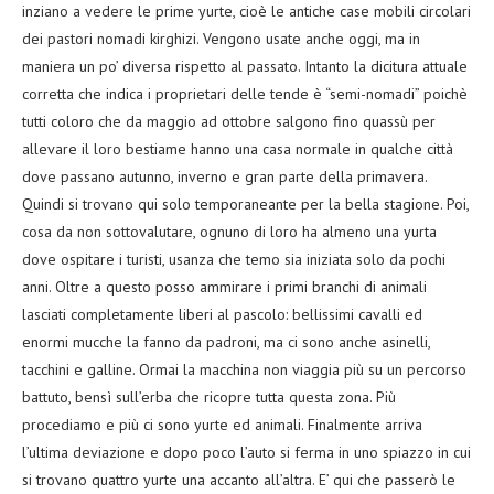
inziano a vedere le prime yurte, cioè le antiche case mobili circolari
dei pastori nomadi kirghizi. Vengono usate anche oggi, ma in
maniera un po’ diversa rispetto al passato. Intanto la dicitura attuale
corretta che indica i proprietari delle tende è “semi-nomadi” poichè
tutti coloro che da maggio ad ottobre salgono fino quassù per
allevare il loro bestiame hanno una casa normale in qualche città
dove passano autunno, inverno e gran parte della primavera.
Quindi si trovano qui solo temporaneante per la bella stagione. Poi,
cosa da non sottovalutare, ognuno di loro ha almeno una yurta
dove ospitare i turisti, usanza che temo sia iniziata solo da pochi
anni. Oltre a questo posso ammirare i primi branchi di animali
lasciati completamente liberi al pascolo: bellissimi cavalli ed
enormi mucche la fanno da padroni, ma ci sono anche asinelli,
tacchini e galline. Ormai la macchina non viaggia più su un percorso
battuto, bensì sull’erba che ricopre tutta questa zona. Più
procediamo e più ci sono yurte ed animali. Finalmente arriva
l’ultima deviazione e dopo poco l’auto si ferma in uno spiazzo in cui
si trovano quattro yurte una accanto all’altra. E’ qui che passerò le