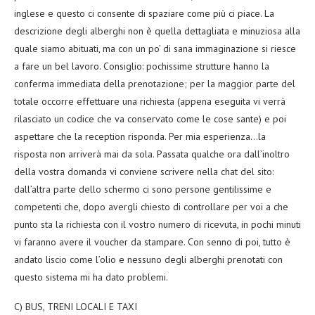
inglese e questo ci consente di spaziare come più ci piace. La
descrizione degli alberghi non è quella dettagliata e minuziosa alla
quale siamo abituati, ma con un po’ di sana immaginazione si riesce
a fare un bel lavoro. Consiglio: pochissime strutture hanno la
conferma immediata della prenotazione; per la maggior parte del
totale occorre effettuare una richiesta (appena eseguita vi verrà
rilasciato un codice che va conservato come le cose sante) e poi
aspettare che la reception risponda. Per mia esperienza…la
risposta non arriverà mai da sola. Passata qualche ora dall’inoltro
della vostra domanda vi conviene scrivere nella chat del sito:
dall’altra parte dello schermo ci sono persone gentilissime e
competenti che, dopo avergli chiesto di controllare per voi a che
punto sta la richiesta con il vostro numero di ricevuta, in pochi minuti
vi faranno avere il voucher da stampare. Con senno di poi, tutto è
andato liscio come l’olio e nessuno degli alberghi prenotati con
questo sistema mi ha dato problemi.
C) BUS, TRENI LOCALI E TAXI