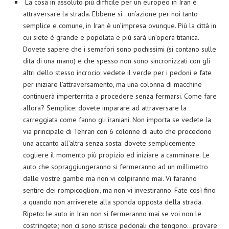
La cosa in assoluto più difficile per un europeo in Iran è
attraversare la strada. Ebbene si…un’azione per noi tanto
semplice e comune, in Iran è un’impresa ovunque. Più la città in
cui siete è grande e popolata e più sarà un’opera titanica.
Dovete sapere che i semafori sono pochissimi (si contano sulle
dita di una mano) e che spesso non sono sincronizzati con gli
altri dello stesso incrocio: vedete il verde per i pedoni e fate
per iniziare l’attraversamento, ma una colonna di macchine
continuerà imperterrita a procedere senza fermarsi. Come fare
allora? Semplice: dovete imparare ad attraversare la
carreggiata come fanno gli iraniani. Non importa se vedete la
via principale di Tehran con 6 colonne di auto che procedono
una accanto all’altra senza sosta: dovete semplicemente
cogliere il momento più propizio ed iniziare a camminare. Le
auto che sopraggiungeranno si fermeranno ad un millimetro
dalle vostre gambe ma non vi colpiranno mai. Vi faranno
sentire dei rompicoglioni, ma non vi investiranno. Fate così fino
a quando non arriverete alla sponda opposta della strada.
Ripeto: le auto in Iran non si fermeranno mai se voi non le
costringete; non ci sono strisce pedonali che tengono…provare