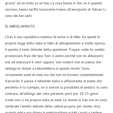
grazie” ad un invito su un taxi. La cosa buona è che, se e quando
servono, hanno tariffe bassissime tranne all’aeroporto di Tehran. Lì
sono dei bei ladri.
D) ABBIGLIAMENTO
L’Iran è una repubblica islamica di nome e di fatto. Ha quindi le
proprie leggi dello stato in fatto di abbigliamento e molto spesso
è questo il tasto dolente della questione. Troppe volte ho sentito
pronunciare frasi del tipo “non ci andrò perchè non mi abbasserò
mai ad indossare il velo” oppure “non visiterò mai un paese che
obbliga le donne a sottomettersi in questo modo”. Sono
ovviamente punti di vista, ma che non mi trovano completamente
d’accordo. Il paese è talmente bello e affascinante al punto che
perderlo è lo scempio, se si avesse la possibilità di andarci. Io sono
contrario all’obbligo del velo perenne, però per 10-15 giorni
credo non ci sia proprio nulla di male. Le donne in Iran non mi sono
sembrate l’anello debole della catena proprio per niente. Anzi,
quando entra una donna in metropolitana e tutti i posti a sedere