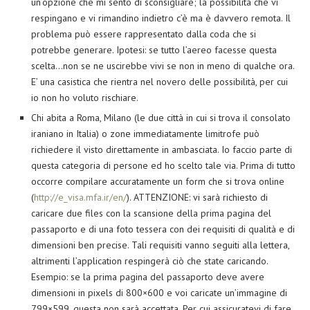
un’opzione che mi sento di sconsigliare; la possibilità che vi
respingano e vi rimandino indietro c’è ma è davvero remota. Il
problema può essere rappresentato dalla coda che si
potrebbe generare. Ipotesi: se tutto l’aereo facesse questa
scelta…non se ne uscirebbe vivi se non in meno di qualche ora.
E’ una casistica che rientra nel novero delle possibilità, per cui
io non ho voluto rischiare.
Chi abita a Roma, Milano (le due città in cui si trova il consolato
iraniano in Italia) o zone immediatamente limitrofe può
richiedere il visto direttamente in ambasciata. Io faccio parte di
questa categoria di persone ed ho scelto tale via. Prima di tutto
occorre compilare accuratamente un form che si trova online
(
http://e_visa.mfa.ir/en/
). ATTENZIONE: vi sarà richiesto di
caricare due files con la scansione della prima pagina del
passaporto e di una foto tessera con dei requisiti di qualità e di
dimensioni ben precise. Tali requisiti vanno seguiti alla lettera,
altrimenti l’application respingerà ciò che state caricando.
Esempio: se la prima pagina del passaporto deve avere
dimensioni in pixels di 800×600 e voi caricate un’immagine di
799×599, questa non sarà accettata. Per cui assicuratevi di fare