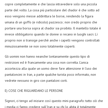
copre completamente e che lascia intravedere solo una piccola
parte del volto. La cosa più particolare del chador è che sotto ad
esso vengono messe addirittura le borse, rendendo la figura
umana di un goffo (e ridicolo) pazzesco; non credo proprio che
portare una borsa sopra al chador sia proibito. Il mantello totale è
invece obbligatorio quando le donne si recano in luoghi sacri. Lì
proprio non si transige perchè anche i capelli vengono controllati
minuziosamente se non sono totalmente coperti.
Gli uomini non hanno neanche lontanamente questo tipo di
restrizioni ed è francamente una cosa non corretta. L’unica
accortezza alla quale un uomo deve fare attenzione è l’uso dei
pantaloncini: in Iran, a parte qualche turista poco informato, non
vedrete nessuno in giro con pantaloni corti.
E) COSE CHE RIGUARDANO LE PERSONE
Signori, ci tengo ad iniziare così questo mini-paragrafo: tutto ciò che
i media ci fanno credere sull’Iran e su chi lo abita è totalmente