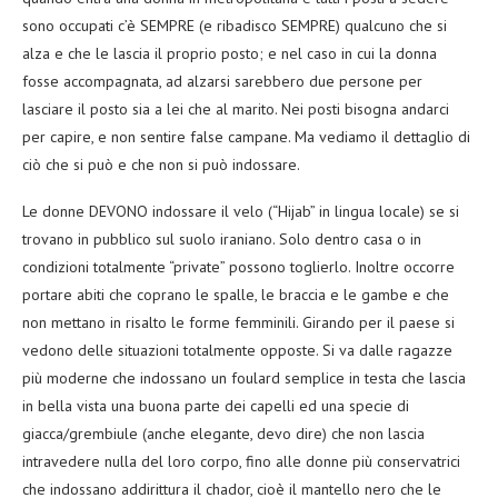
sono occupati c’è SEMPRE (e ribadisco SEMPRE) qualcuno che si
alza e che le lascia il proprio posto; e nel caso in cui la donna
fosse accompagnata, ad alzarsi sarebbero due persone per
lasciare il posto sia a lei che al marito. Nei posti bisogna andarci
per capire, e non sentire false campane. Ma vediamo il dettaglio di
ciò che si può e che non si può indossare.
Le donne DEVONO indossare il velo (“Hijab” in lingua locale) se si
trovano in pubblico sul suolo iraniano. Solo dentro casa o in
condizioni totalmente “private” possono toglierlo. Inoltre occorre
portare abiti che coprano le spalle, le braccia e le gambe e che
non mettano in risalto le forme femminili. Girando per il paese si
vedono delle situazioni totalmente opposte. Si va dalle ragazze
più moderne che indossano un foulard semplice in testa che lascia
in bella vista una buona parte dei capelli ed una specie di
giacca/grembiule (anche elegante, devo dire) che non lascia
intravedere nulla del loro corpo, fino alle donne più conservatrici
che indossano addirittura il chador, cioè il mantello nero che le