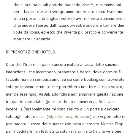
che si occupa di tali pratiche pagando, ahimè, le commissioni
per il lavoro che altri svolgeranno per vostro conto. Esempio:
se una persona di Cagliari volesse avere il visto iraniano prima
di prendere l’aereo dall’Italia dovrebbe andare e tornare due
volte da Roma, ed ecco che diventa più pratico e conveniente
incaricare un’agenzia.
B) PRENOTAZIONE HOTELS
Dato che l’Iran è un paese ancora isolato a causa delle sanzioni
interazionali che incombono, prenotare alberghi dove dormire è
fattibile ma non semplicissimo. Su siti come booking.com troverete
solo pochissime strutture che potrebbero non fare al caso vostro,
mentre (esempio) AirBnB addirittura non annovera questa nazione
tra quelle consultabili (pensate che io eliminerei gli Stati Uniti
invece…). Personalmente mi sono servito di un portale dedicato
solo agli hotel iraniani (
https://en.snapptrip.com
) che vi permette di
pre-pagare il costo delle stanze con carta di credito. Mentre l’App
per il cellulare ha i testi scritti solo in farsi, il sito ha una versione in