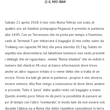
2) IL MIO IRAN
Sabato 21 aprile 2018: il mio volo Roma-Tehran con scalo di
quattro ore ad Istanbul (compagnia Pegasus) è previsto in partenza
alle 14:45. Con un Terravision che mi porta per tempo a Fiumicino,
vado al Terminal 3 per imbarcare il bagaglio (il mio solito zaino da
Trekking con capacità 90 litri) che pesa stavolta 10,7 kg. Subito mi
aspetta una disavventura: sul tabellone luminoso non vedo presenti
i dettagli che mi riguardano…niente “Roma-Istanbul” che mi indichi il
numero del check-in. Mi reco al banco informazioni dove trovo
anche un altro ragazzo irritato e ci viene detto che si tratta di un
errore. Ovvio: tra tutti gli aerei in partenza…proprio il mio doveva
essere omesso. Alla fine vengo a conoscenza di dove devo andare
e procedo. Tolto il “peso” dalle spalle resto col bagaglio a mano.
Questo evento poco felice mi dà però la possibilità di passare un
po’ di tempo con l’altro “sventurato”, in modo tale da non essere soli
durante l’attesa sia a Roma che delle rispettive coincidenze in terra