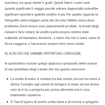
massimo), ma quasi niente è gratis. Quindi fatevi i vostri conti
quando pianificate il viaggio perchè entrare dappertutto potrebbe
significare spendere qualche soldino in più. Per quanto riguarda le
fotografie, nella maggior parte dei siti sono fattibili senza alcun
problema. Dove invece sono palesemente proibite…la bontà degli
iraniani li farà voltare da un’altra parte proprio mentre state
scattando un’istantanea. Insomma…a meno che non ci siano cause di
forza maggiore, vi lasceranno sempre fare come volete.
H) ALTRI USI CHE SAREBBE OPPORTUNO CONOSCERE
In quest’ultima sezione spiego qualcosa a proposito delle usanze
di vita quotidiana degli iraniani che non guasta conoscere.
La stretta di mano: è comune tra due uomini, ma non tra uomo e
donna. Consiglio agli uomini di stringere la mano ad una donna
solo se è lei a porgerla per prima, altrimenti non è cosa
totalmente rispettosa.
Il Taa’ruf (spero di averlo scritto bene e di riuscire a spiegarlo