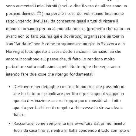
sono aumentati i miei introiti (anzi…a dire il vero da allora sono un
pochino diminuti 🙁 ) ma perchè i costi dei voli stanno finalmente
raggiungendo livelli tali da consentire quasi a tutti di vistare il
mondo. Tornando per un attimo alla politica (prometto che da ora in
avanti non lo farò più, ma qui è doveroso) organizzare un tour in
Iran “fai-da-te” non è come programmare un giro in Svizzera o in
Norvegia; tutto questo a causa delle sanzioni internazionali che
ancora incombono sul paese che, di fatto, lo rendono molto
particolare sotto moltissimi aspetti. Nelle righe che seguiranno
intendo fare due cose che ritengo fondamentali:
Descrivere nei dettagli e con le info più pratiche possibili ciò
che ho fatto per pianificare per filo e per segno il viaggio in
questa destinazione ancora troppo poco considerata. Tutto
questo per facilitare il compito a chi avesse la stessa idea in
futuro.
Raccontare, come sempre, la mia avventura dal primo minuto
fuori da casa fino al rientro in Italia condendo il tutto con foto e