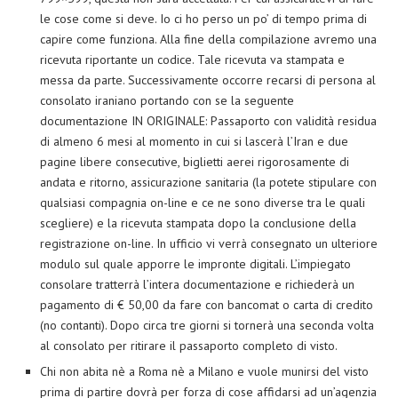
le cose come si deve. Io ci ho perso un po’ di tempo prima di
capire come funziona. Alla fine della compilazione avremo una
ricevuta riportante un codice. Tale ricevuta va stampata e
messa da parte. Successivamente occorre recarsi di persona al
consolato iraniano portando con se la seguente
documentazione IN ORIGINALE: Passaporto con validità residua
di almeno 6 mesi al momento in cui si lascerà l’Iran e due
pagine libere consecutive, biglietti aerei rigorosamente di
andata e ritorno, assicurazione sanitaria (la potete stipulare con
qualsiasi compagnia on-line e ce ne sono diverse tra le quali
scegliere) e la ricevuta stampata dopo la conclusione della
registrazione on-line. In ufficio vi verrà consegnato un ulteriore
modulo sul quale apporre le impronte digitali. L’impiegato
consolare tratterrà l’intera documentazione e richiederà un
pagamento di € 50,00 da fare con bancomat o carta di credito
(no contanti). Dopo circa tre giorni si tornerà una seconda volta
al consolato per ritirare il passaporto completo di visto.
Chi non abita nè a Roma nè a Milano e vuole munirsi del visto
prima di partire dovrà per forza di cose affidarsi ad un’agenzia