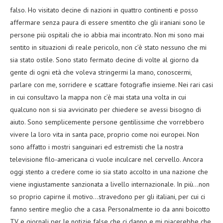
falso. Ho visitato decine di nazioni in quattro continenti e posso
affermare senza paura di essere smentito che gli iraniani sono le
persone più ospitali che io abbia mai incontrato. Non mi sono mai
sentito in situazioni di reale pericolo, non c’è stato nessuno che mi
sia stato ostile. Sono stato fermato decine di volte al giorno da
gente di ogni età che voleva stringermi la mano, conoscermi,
parlare con me, sorridere e scattare fotografie insieme. Nei rari casi
in cui consultavo la mappa non c’è mai stata una volta in cui
qualcuno non si sia avvicinato per chiedere se avessi bisogno di
aiuto. Sono semplicemente persone gentilissime che vorrebbero
vivere la loro vita in santa pace, proprio come noi europei. Non
sono affatto i mostri sanguinari ed estremisti che la nostra
televisione filo-americana ci vuole inculcare nel cervello. Ancora
oggi stento a credere come io sia stato accolto in una nazione che
viene ingiustamente sanzionata a livello internazionale. In più…non
so proprio capirne il motivo…stravedono per gli italiani, per cui ci
fanno sentire meglio che a casa. Personalmente io da anni boicotto
TV e giornali per le notizie false che ci danno e mi piacerebbe che