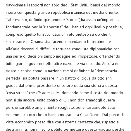
riavvicinare i rapporti non solo degli Stati Uniti…bensì del mondo
intero con questa grande repubblica islamica del medio oriente.
Tale evento, definito giustamente “storico”, ha avuto un’importanza
fondamentale per la “riapertura” dell’Iran ad ogni livello possibile,
compreso quello turistico. Calo un velo pietoso su ciò che il
successore di Obama stia facendo, mandando letteralmente
alla’aria decenni di difficili e tortuose conquiste diplomatiche con
una serie di decisioni lampo indegne ed irrispettose, offendendo
tutti i giorni i governi delle altre nazioni e via dicendo. Ancora non
riesco a capire come la nazione che si definisce la “democrazia
perfetta” sia potuta passare in un battito di ciglia da otto anni
guidati dal primo presidente di colore della sua storia a questa
“cosa strana” che c’è adesso. Mi domando come il resto del mondo
non si sia ancora unito contro di lui; non dichiarandogli guerra
perchè sarebbe ampiamente sbagliato, bensì lasciandolo solo
insieme a coloro che lo hanno messo alla Casa Bianca. Dal punto di
vista economico posso dire con estrema certezza che, rispetto a
dieci anni fa, non mi sono potuto permettere questo viaggio perchè