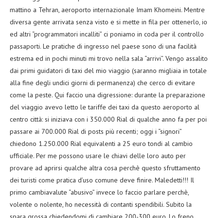
mattino a Tehran, aeroporto internazionale Imam Khomeini. Mentre
diversa gente arrivata senza visto e si mette in fila per ottenerlo, io
ed altri “programmatori incalliti” ci poniamo in coda per il controllo
passaporti. Le pratiche di ingresso nel paese sono di una facilità
estrema ed in pochi minuti mi trovo nella sala “arrivi”. Vengo assalito
dai primi guidatori di taxi del mio viaggio (saranno migliaia in totale
alla fine degli undici giorni di permanenza) che cerco di evitare
come la peste. Qui faccio una digressione: durante la preparazione
del viaggio avevo letto le tariffe dei taxi da questo aeroporto al
centro città: si iniziava con i 350.000 Rial di qualche anno fa per poi
passare ai 700.000 Rial di posts più recenti; oggi i “signori”
chiedono 1.250.000 Rial equivalenti a 25 euro tondi al cambio
ufficiale. Per me possono usare le chiavi delle loro auto per
provare ad aprirsi qualche altra cosa perchè questo sfruttamento
dei turisti come pratica d’uso comune deve finire. Maledetti!!! Il
primo cambiavalute “abusivo” invece lo faccio parlare perchè,
volente o nolente, ho necessità di contanti spendibili. Subito la
spara grossa chiedendomi di cambiare 200-300 euro. Lo freno