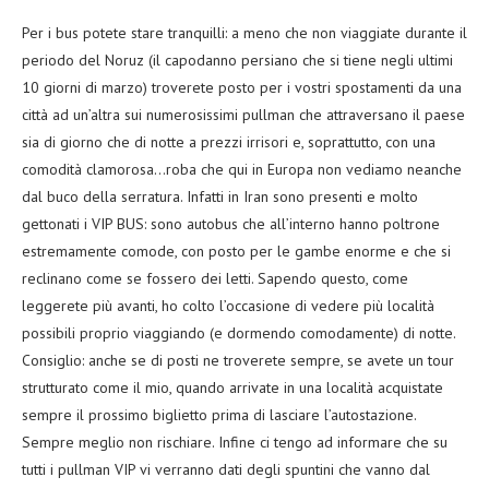
Per i bus potete stare tranquilli: a meno che non viaggiate durante il
periodo del Noruz (il capodanno persiano che si tiene negli ultimi
10 giorni di marzo) troverete posto per i vostri spostamenti da una
città ad un’altra sui numerosissimi pullman che attraversano il paese
sia di giorno che di notte a prezzi irrisori e, soprattutto, con una
comodità clamorosa…roba che qui in Europa non vediamo neanche
dal buco della serratura. Infatti in Iran sono presenti e molto
gettonati i VIP BUS: sono autobus che all’interno hanno poltrone
estremamente comode, con posto per le gambe enorme e che si
reclinano come se fossero dei letti. Sapendo questo, come
leggerete più avanti, ho colto l’occasione di vedere più località
possibili proprio viaggiando (e dormendo comodamente) di notte.
Consiglio: anche se di posti ne troverete sempre, se avete un tour
strutturato come il mio, quando arrivate in una località acquistate
sempre il prossimo biglietto prima di lasciare l’autostazione.
Sempre meglio non rischiare. Infine ci tengo ad informare che su
tutti i pullman VIP vi verranno dati degli spuntini che vanno dal