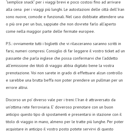
“semplice snack” per i viaggi brevi e poco costosi fino ad arrivare
alla cena per i viaggi più lunghi. Le autostazioni delle città dell’Iran
sono nuove, comode e funzionali. Nel caso dobbiate attendere una
o più ore per un bus, sappiate che non dovrete farlo all’aperto
come nella maggior parte delle fermate europee.
P.S.: ovviamente tutti i biglietti che vi rilasceranno saranno scritti in
farsi, numeri compresi. Consiglio di far leggere il vostro ticket ad un
passante che parla inglese che possa confermarvi che l’addetto
all’emissione dei titoli di viaggio abbia digitato bene la vostra
prenotazione. Voi non sarete in grado di effettuare alcun controllo
e sarebbe una brutta beffa non poter prendere un pullman per un
errore altrui.
Discorso un po’ diverso vale per i treni: l’Iran è attraversato da
un’ottima rete ferroviaria. E’ doveroso prenotare con un buon
anticipo questo tipo di spostamenti e presentarsi in stazione con il
titolo di viaggio in mano, almeno per le tratte più lunghe. Per poter
acquistare in anticipo il vostro posto potete servirvi di questo