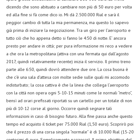
dicendo che sono abituato a cambiare non più di 50 euro per volta
ed alla fine si fà come dico io. Mi dà 2.500.000 Rial e sarà il
peggior cambio di tutta la mia permanenza, ma questo lo sapevo
già prima di iniziare la negoziazione. Tra un giro per l’aeroporto e
tutto ciò che ho appena detto si fanno le 4:50 di notte. E’ ancora
presto per andare in città; per pura informazione mi reco a vedere
a che ora la metropolitana (attiva con una fermata qui dall’agosto
2017, quindi relativamente recente) inizia il servizio. Il primo treno
parte alle 6:50, quindi dovrò attendere due ore. La cosa buona è
che c’è una sala d’attesa con molte sedie sulle quali mi accomodo
indisturbato; la cosa cattiva è che la linea che collega l’aeroporto
con la città non opera ogni 5-10-15 minuti come le normali “metro”,
bensì ad orari prefissati riportati su un cartello per un totale di non
più di 10-12 corse al giorno. Occorre quindi segnare tali
informazioni in caso di bisogno futuro. Alla fine passa anche questo
tempo ed acquisto il ticket per 75.000 Rial (1,50 euro). Scoprirò poi
che il prezzo di una corsa singola “normale” è di 10.000 Rial (15-20
centesimi di euro. Semplicemente pazzesco). Il primo obiettivo del