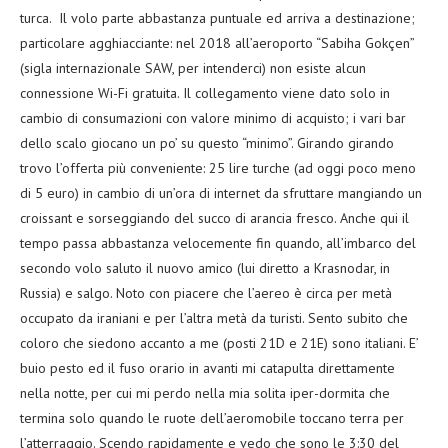
turca. Il volo parte abbastanza puntuale ed arriva a destinazione;
particolare agghiacciante: nel 2018 all’aeroporto “Sabiha Gokçen”
(sigla internazionale SAW, per intenderci) non esiste alcun
connessione Wi-Fi gratuita. Il collegamento viene dato solo in
cambio di consumazioni con valore minimo di acquisto; i vari bar
dello scalo giocano un po’ su questo “minimo”. Girando girando
trovo l’offerta più conveniente: 25 lire turche (ad oggi poco meno
di 5 euro) in cambio di un’ora di internet da sfruttare mangiando un
croissant e sorseggiando del succo di arancia fresco. Anche qui il
tempo passa abbastanza velocemente fin quando, all’imbarco del
secondo volo saluto il nuovo amico (lui diretto a Krasnodar, in
Russia) e salgo. Noto con piacere che l’aereo è circa per metà
occupato da iraniani e per l’altra metà da turisti. Sento subito che
coloro che siedono accanto a me (posti 21D e 21E) sono italiani. E’
buio pesto ed il fuso orario in avanti mi catapulta direttamente
nella notte, per cui mi perdo nella mia solita iper-dormita che
termina solo quando le ruote dell’aeromobile toccano terra per
l’atterraggio. Scendo rapidamente e vedo che sono le 3:30 del