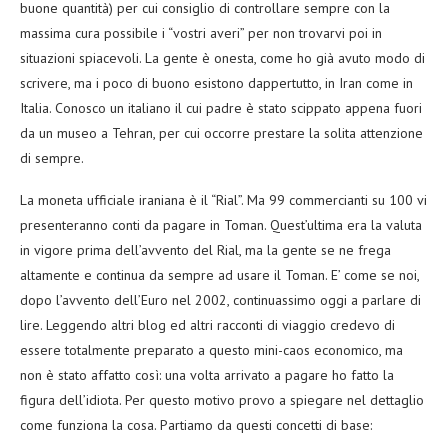
buone quantità) per cui consiglio di controllare sempre con la
massima cura possibile i “vostri averi” per non trovarvi poi in
situazioni spiacevoli. La gente è onesta, come ho già avuto modo di
scrivere, ma i poco di buono esistono dappertutto, in Iran come in
Italia. Conosco un italiano il cui padre è stato scippato appena fuori
da un museo a Tehran, per cui occorre prestare la solita attenzione
di sempre.
La moneta ufficiale iraniana è il “Rial”. Ma 99 commercianti su 100 vi
presenteranno conti da pagare in Toman. Quest’ultima era la valuta
in vigore prima dell’avvento del Rial, ma la gente se ne frega
altamente e continua da sempre ad usare il Toman. E’ come se noi,
dopo l’avvento dell’Euro nel 2002, continuassimo oggi a parlare di
lire. Leggendo altri blog ed altri racconti di viaggio credevo di
essere totalmente preparato a questo mini-caos economico, ma
non è stato affatto così: una volta arrivato a pagare ho fatto la
figura dell’idiota. Per questo motivo provo a spiegare nel dettaglio
come funziona la cosa. Partiamo da questi concetti di base: