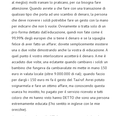
al meglio): molti iraniani lo praticano, per cui bisogna fare
attenzione. Quando avrete a che fare con una transazione di
qualsiasi tipo che porta ad uno scambio di denaro, la persona
che deve ricevere i soldi potrebbe fare un gesto con la mano
per indicarvi che non li vuole. Ovviamente si tratta solo di un
pro-forma dettato dall’educazione, quindi non fate come il
99,99% degli europei che si tiene il denaro e se la squaglia
felice di aver fatto un affare; dovete semplicemente insistere
una o due volte dimostrando anche la vostra di educazione. A
quel punto il vostro interlocutore accetterà il denaro. A me è
accaduto due volte, una eclatante quando cambiavo i soldi: un
bambino che fungeva da cambiavalute mi mette in mano 150
euro in valuta locale (oltre 9.000.000 di rial); quando faccio
per dargli i 150 euro mi fa il gesto del Taa’ruf. Avrei potuto
svignarmela e fare un ottimo affare, ma conoscendo questa
usanza ho insistito, ho pagato per il servizio ricevuto e tutti
coloro che mi hanno visto hanno DETTO che sono una persona
estremamente educata (l’ho sentito in inglese con le mie
orecchie).