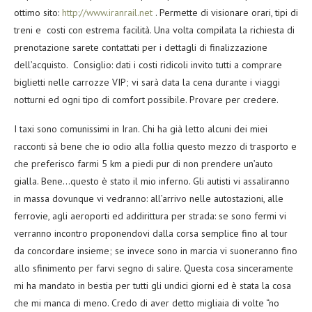
ottimo sito:
http://www.iranrail.net
. Permette di visionare orari, tipi di
treni e costi con estrema facilità. Una volta compilata la richiesta di
prenotazione sarete contattati per i dettagli di finalizzazione
dell’acquisto. Consiglio: dati i costi ridicoli invito tutti a comprare
biglietti nelle carrozze VIP; vi sarà data la cena durante i viaggi
notturni ed ogni tipo di comfort possibile. Provare per credere.
I taxi sono comunissimi in Iran. Chi ha già letto alcuni dei miei
racconti sà bene che io odio alla follia questo mezzo di trasporto e
che preferisco farmi 5 km a piedi pur di non prendere un’auto
gialla. Bene…questo è stato il mio inferno. Gli autisti vi assaliranno
in massa dovunque vi vedranno: all’arrivo nelle autostazioni, alle
ferrovie, agli aeroporti ed addirittura per strada: se sono fermi vi
verranno incontro proponendovi dalla corsa semplice fino al tour
da concordare insieme; se invece sono in marcia vi suoneranno fino
allo sfinimento per farvi segno di salire. Questa cosa sinceramente
mi ha mandato in bestia per tutti gli undici giorni ed è stata la cosa
che mi manca di meno. Credo di aver detto migliaia di volte “no