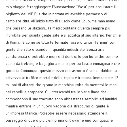
mio viaggio è raggiungere l’Autostazione “West” per acquistare il
biglietto del VIP Bus che in nottata mi avrebbe permesso di
cambiare città. All’inizio tutto fila liscio come l’olio, ma man mano
che passano le stazioni…la metropolitana diventa sempre più
invivibile per quanta gente sale e si accalca al suo interno. Per chi è
di Roma…è come se tutte le fermate fossero tante “Termini”, con
gente che sale e scende in quantità industriale. Senza aria
condizionata si potrebbe morire lì dentro. Io poi ho anche con me
zaino da trekking e bagaglio a mano, per cui lascio immaginare che
goduria. Comunque questo mezzo di trasporto è senza dubbio la
salvezza al traffico mortale della capitale iraniana. Immaginate 12
milioni di abitanti che girano in macchina: roba da mettersi le mani
nei capelli e scappare. Gli interscambi tra le varie linee che
compongono il suo tracciato sono abbastanza semplici ed intuitivi,
mentre entrare in un nuovo vagone già stracolmo di gente è
un’impresa titanica. Potrebbe essere necessario attendere il
passaggio di due o più treni prima di trovarne uno con qualche