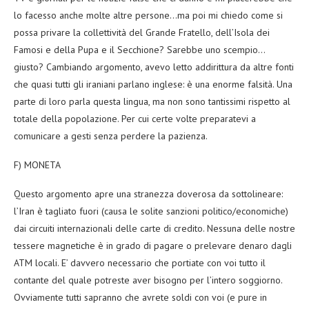
lo facesso anche molte altre persone…ma poi mi chiedo come si
possa privare la collettività del Grande Fratello, dell’Isola dei
Famosi e della Pupa e il Secchione? Sarebbe uno scempio…
giusto? Cambiando argomento, avevo letto addirittura da altre fonti
che quasi tutti gli iraniani parlano inglese: è una enorme falsità. Una
parte di loro parla questa lingua, ma non sono tantissimi rispetto al
totale della popolazione. Per cui certe volte preparatevi a
comunicare a gesti senza perdere la pazienza.
F) MONETA
Questo argomento apre una stranezza doverosa da sottolineare:
l’Iran è tagliato fuori (causa le solite sanzioni politico/economiche)
dai circuiti internazionali delle carte di credito. Nessuna delle nostre
tessere magnetiche è in grado di pagare o prelevare denaro dagli
ATM locali. E’ davvero necessario che portiate con voi tutto il
contante del quale potreste aver bisogno per l’intero soggiorno.
Ovviamente tutti sapranno che avrete soldi con voi (e pure in