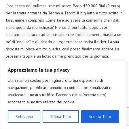
l’ora esatta del pullman che mi serve. Pago 450.000 Rial (9 euro)
per la tratta notturna da Tehran a Tabriz. Il biglietto è tutto scritto in
farsi, numeri compresi. Come fare ad avere la conferma che i dati
siano quelli da me richiesti? Niente di più facile: dopo aver
salutato…mi attacco ad un passante che fortunatamente biascica un
po’ di “english” e gli chiedo di leggermi cosa recita il ticket. La sua
risposta mi piace e tutto quadra, così posso finalmente andare. La
prossima tappa è un hotel da me prenotato per la giornata:
dovendo prende il bus notturno non ci dormirò; mi serve solo
Apprezziamo la tua privacy
come appoggio per visitare Tehran senza avere lo zaino da
trekking sulla schiena per tutto il tempo. Dato che ho solo oggi per
Utilizziamo i cookie per migliorare la tua esperienza di
esplorare la capitale, l’albergo è in posizione molto centrale
navigazione, pubblicare annunci o contenuti personalizzati e
rispetto alle principali attrazioni. Raggiungendolo scopro una
analizzare il nostro traffico. Facendo clic su "Accetta tutto",
interessante caratteristica iraniana che si ripercuoterà anche in tutte
acconsenti al nostro utilizzo dei cookie.
le successive località: qui c’è un concetto di concorrenza che
definire molto particolare è un eufemismo. Passeggiando mi trovo
Seleziona
Rifiuta Tutto
Accetta Tutto
in un quartiere molto ampio pieno zeppo di negozi di ferramenta.
Quasi solo ferramenta, intervallati raramente da qualcosa di