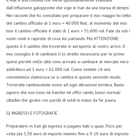
dall’inflazione galopponte che vige in Iran da una marea di tempo.
Nei racconti che ho consultato per preparare il mio viaggio ho letto
del cambio ufficiale di 1 euro = 40.000 Rial; al momento del mio
tour il cambio ufficiale è stato di 1 euro = 51.600 rial. Fate da soli i
vostri conti e capirete di cosa sto parlando. Ma ATTENZIONE:
questo è il cambio che troverete in aeroporto al vostro arrivo. Il
mio consiglio è di cambiare lì lo stretto necessario per le prime
spese perchè nelle città sono arrivato a cambiare al mercato nero
addirittura ad 1 euro = 62.000 rial. Come vedete c’è una
convenienza clamorosa se si cambia in questo secondo modo.
Troverete cambiavalute vicino ad ogni attrazione turistica. Basta
sapere che non sono nè banche nè uffici cambi, bensì normali
cittadini che girano con pacchi di soldi in mano da far paura.
G) INGRESSI E FOTOGRAFIE
Preparatevi: in Iran gli ingressi si pagano tutti o quasi. Poco per
volta (da 1,50 euro di importo minimo fino a 9-10 euro di importo