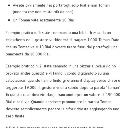
Avrete ovviamente nel portafogli solo Rial e non Toman
(moneta che non esiste più da anni)
Un Toman vale esattamente 10 Rial
Esempio pratico n. 1: state comprando una bibita fresca da un
chioschetto ed il gestore vi chiederà di pagare 1.000 Toman. Dato
che un Toman vale 10 Rial dovrete tirare fuori dal portafogli una
banconota da 10.000 Rial.
Esempio pratrico n. 2: state cenando in una pizzeria locale (io ho
provato anche questo) e vi fanno il conto digitandolo su una
calcolatrice; quando hanno finito gireranno il display verso di voi e
leggerete 19.000. Il gestore vi dirà subito dopo la parola “Toman”.
In questo caso dovrete dargli banconote per un valore di 190.000
Rial e così via. Quando sentirete pronunciare la parola Toman
dovrete semplicemente pagare la cifra richiesta aggiungendo uno
zero finale.
Il Rial è una moneta che viene quotidianamente svalutata