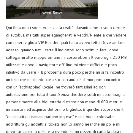
Azadi Tower
Qui finiscono i sogni ed inizia la realtà: davanti a me ci sono decine
di autobus, ma tutti super sgangherati e vecchi. Niente a che vedere
con i meravigliosi VIP Bus dei quali tanto avevo letto. Dove andare
adesso, quando tutti i cartelli indicatori sono scritti in farsi, dove
collegarmi alle mappe on-line mi costerebbe 29 euro ogni 250 MB
utilizzati e dove il navigatore off-line mi viene difficile e poco
intuitivo da usare ? Il problema dura poco perchè mi si fa incontro
un tizio che mi chiede cosa sto cercando. E’ il mio primo incontro
con un “acchiappino” locale; ne troverò tantissimi ad ogni
autostazione per tutto il tour. Senza chiedere soldi mi accompagna
personalmente alla biglietteria distante non meno di 600 metri e
mi assiste nell’acquisto del primo biglietto. E’ qui che scopro che il
“quasi tutti gli iraniani parlano inglese” è una bugia colossale:
addirittura gli addetti ai tickets non lo sanno neanche un po’ e mi
devo far capire a gesti e scrivendo su un pezzo di carta la data e