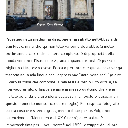
Porta San Pietro
Proseguo nella medesima direzione e mi imbatto nell’Abbazia di
San Pietro, ma anche qui non tutto va come dovrebbe. Ci metto
pochissimo a capire che l’intero complesso è di proprietà della
Fondazione per l’Istruzione Agraria e quando è così c’è puzza di
biglietto di ingresso esoso. Peccato per loro che questa cosa venga
tradotta nella mia lingua con l’espressione “state bene così!” (a dire
il vero la frase che compone la mia testa è ben più colorita e, se
non vado errato, ci finisce sempre in mezzo qualcuno che viene
invitato ad andare a prendere qualcosa in un posto preciso…ma in
questo momento non so ricordare meglio). Per dispetto fotografo
l’unica cosa che si vede gratis, ovvero il campanile. Volgo poi
l’attenzione al “Monumento al XX Giugno”; questa data è
importantissima per i locali perchè nel 1859 le truppe dell’allora