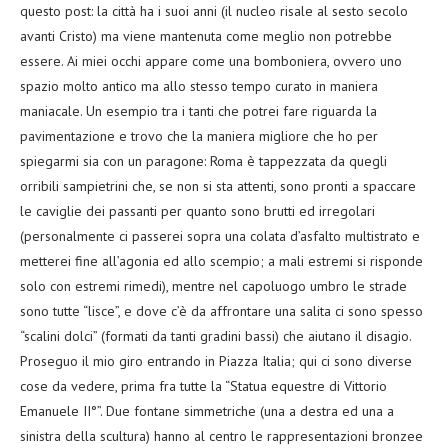
questo post: la città ha i suoi anni (il nucleo risale al sesto secolo
avanti Cristo) ma viene mantenuta come meglio non potrebbe
essere. Ai miei occhi appare come una bomboniera, ovvero uno
spazio molto antico ma allo stesso tempo curato in maniera
maniacale. Un esempio tra i tanti che potrei fare riguarda la
pavimentazione e trovo che la maniera migliore che ho per
spiegarmi sia con un paragone: Roma è tappezzata da quegli
orribili sampietrini che, se non si sta attenti, sono pronti a spaccare
le caviglie dei passanti per quanto sono brutti ed irregolari
(personalmente ci passerei sopra una colata d’asfalto multistrato e
metterei fine all’agonia ed allo scempio; a mali estremi si risponde
solo con estremi rimedi), mentre nel capoluogo umbro le strade
sono tutte “lisce”, e dove c’è da affrontare una salita ci sono spesso
“scalini dolci” (formati da tanti gradini bassi) che aiutano il disagio.
Proseguo il mio giro entrando in Piazza Italia; qui ci sono diverse
cose da vedere, prima fra tutte la “Statua equestre di Vittorio
Emanuele II°”. Due fontane simmetriche (una a destra ed una a
sinistra della scultura) hanno al centro le rappresentazioni bronzee