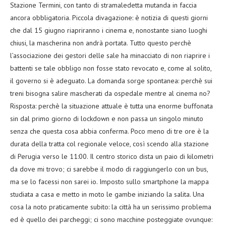
Stazione Termini, con tanto di stramaledetta mutanda in faccia
ancora obbligatoria. Piccola divagazione: è notizia di questi giorni
che dal 15 giugno riapriranno i cinema e, nonostante siano luoghi
chiusi, la mascherina non andrà portata. Tutto questo perchè
l’associazione dei gestori delle sale ha minacciato di non riaprire i
battenti se tale obbligo non fosse stato revocato e, come al solito,
il governo si è adeguato. La domanda sorge spontanea: perchè sui
treni bisogna salire mascherati da ospedale mentre al cinema no?
Risposta: perchè la situazione attuale è tutta una enorme buffonata
sin dal primo giorno di lockdown e non passa un singolo minuto
senza che questa cosa abbia conferma. Poco meno di tre ore è la
durata della tratta col regionale veloce, così scendo alla stazione
di Perugia verso le 11:00. Il centro storico dista un paio di kilometri
da dove mi trovo; ci sarebbe il modo di raggiungerlo con un bus,
ma se lo facessi non sarei io. Imposto sullo smartphone la mappa
studiata a casa e metto in moto le gambe iniziando la salita. Una
cosa la noto praticamente subito: la città ha un serissimo problema
ed è quello dei parcheggi; ci sono macchine posteggiate ovunque: