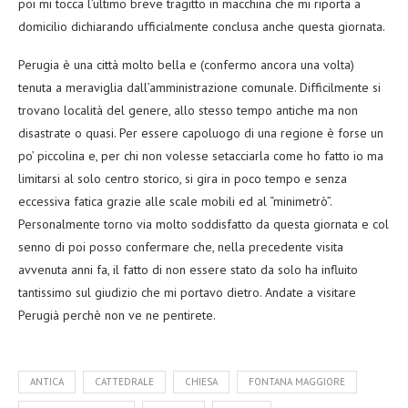
poi mi tocca l’ultimo breve tragitto in macchina che mi riporta a
domicilio dichiarando ufficialmente conclusa anche questa giornata.
Perugia è una città molto bella e (confermo ancora una volta)
tenuta a meraviglia dall’amministrazione comunale. Difficilmente si
trovano località del genere, allo stesso tempo antiche ma non
disastrate o quasi. Per essere capoluogo di una regione è forse un
po’ piccolina e, per chi non volesse setacciarla come ho fatto io ma
limitarsi al solo centro storico, si gira in poco tempo e senza
eccessiva fatica grazie alle scale mobili ed al “minimetrò”.
Personalmente torno via molto soddisfatto da questa giornata e col
senno di poi posso confermare che, nella precedente visita
avvenuta anni fa, il fatto di non essere stato da solo ha influito
tantissimo sul giudizio che mi portavo dietro. Andate a visitare
Perugià perchè non ve ne pentirete.
ANTICA
CATTEDRALE
CHIESA
FONTANA MAGGIORE