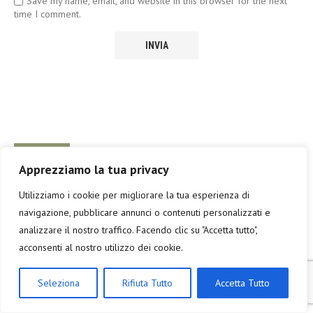
Save my name, email, and website in this browser for the next
time I comment.
SU DI ME
Apprezziamo la tua privacy
Utilizziamo i cookie per migliorare la tua esperienza di
navigazione, pubblicare annunci o contenuti personalizzati e
Per sapere qualcosa di me...clicca sulla foto
analizzare il nostro traffico. Facendo clic su "Accetta tutto",
acconsenti al nostro utilizzo dei cookie.
Un viaggio è l'unica "spesa" al mondo che resta viva per sempre.
Tutto il resto, anche ciò che si paga una fortuna, prima o poi si
Seleziona
Rifiuta Tutto
Accetta Tutto
logora e finisce nell'immondizia.