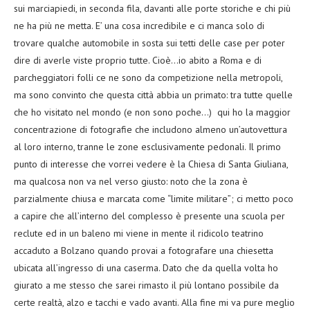
sui marciapiedi, in seconda fila, davanti alle porte storiche e chi più
ne ha più ne metta. E’ una cosa incredibile e ci manca solo di
trovare qualche automobile in sosta sui tetti delle case per poter
dire di averle viste proprio tutte. Cioè…io abito a Roma e di
parcheggiatori folli ce ne sono da competizione nella metropoli,
ma sono convinto che questa città abbia un primato: tra tutte quelle
che ho visitato nel mondo (e non sono poche…) qui ho la maggior
concentrazione di fotografie che includono almeno un’autovettura
al loro interno, tranne le zone esclusivamente pedonali. Il primo
punto di interesse che vorrei vedere è la Chiesa di Santa Giuliana,
ma qualcosa non va nel verso giusto: noto che la zona è
parzialmente chiusa e marcata come “limite militare”; ci metto poco
a capire che all’interno del complesso è presente una scuola per
reclute ed in un baleno mi viene in mente il ridicolo teatrino
accaduto a Bolzano quando provai a fotografare una chiesetta
ubicata all’ingresso di una caserma. Dato che da quella volta ho
giurato a me stesso che sarei rimasto il più lontano possibile da
certe realtà, alzo e tacchi e vado avanti. Alla fine mi va pure meglio