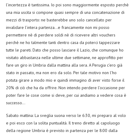
l’incertezza è tantissima. Io poi sono maggiormente esposto perchè
una mia uscita si compone quasi sempre di una concatenazione di
mezzi di trasporto: ne basterebbe uno solo cancellato per
invalidare l’intera partenza…e francamente non mi posso
permettere nè di perdere soldi nè di ricevere altri vouchers
perchè ne ho talmente tanti dentro casa da poterci tappezzare
tutte le pareti. Dato che posso lasciare il Lazio, che comunque ho
visitato abbastanza nelle ultime due settimane, ne approfitto per
fare un giro in Umbria dalla mattina alla sera. A Perugia c’ero già
stato in passato, ma non ero da solo. Per tale motivo non l’ho
potuta girare a modo mio e quindi immagino di aver visto forse il
20% di ciò che ha da offrire. Non intendo perdere l’occasione per
poter fare le cose come si deve, per cui andiamo a vedere cosa è
successo…
Sabato mattina: La sveglia suona verso le 6:30, mi preparo al volo
e poi esco con la solita puntualità. Il treno diretto al capoluogo
della regione Umbria è previsto in partenza per le 8:00 dalla