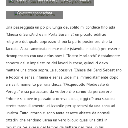
Chiesetta sconosciuta
Una passeggiata un po’ più lunga del solito mi conduce fino alla
“Chiesa di Sant’Andrea in Porta Susanna”, un piccolo edificio
religioso del quale apprezzo di più la parte posteriore che la
facciata. Altra camminata niente male (stavolta in salita) per essere
ricompensato con una delusione: il “Teatro Morlacchi” è totalmente
coperto dalle impalcature dei lavori in corso, quindi ci devo
mettere una croce sopra. La successiva “Chiesa dei Santi Sebastiano
e Rocco” è senza infamia e senza lode, ma immediatamente dopo
arriva il momento per una chicca: “l’Acquedotto Medievale di
Perugia” è sia particolare da vedere che carino da percorrere.
Ebbene si: dove in passato scorreva acqua, oggi c’è una stradina
stretta tranquillamente utilizzabile per spostarsi da una zona ad
un’altra. Tutto intorno ci sono tante casette abitate da normali
cittadini che rendono l’area un vero bijoux, quasi una città in
miniatura. Se avessi del tempo da buttare per fare un bis,