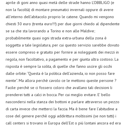
aprile di goni anno quasi metà delle strade hanno L’OBBLIGO (e
non la facoltà) di montare pneumatici invernali oppure di avere
all’interno dell’abitacolo proprio le catene. Quando mi vengono
chiesti 30 euro (trenta euro!!!) per due giorni chiedo al dipendente
se sa che sta lavorando a Torino e non alle Maldive;
probabilmente quasi ogni strada extra-urbana della zona è
soggetta a tale legislatura, per cui questo servizio sarebbe dovuto
essere compreso e gratuito per fornire ai noleggianti dei mezzi in
regola, non facoltativo, a pagamento e per giunta ultra costoso. La
risposta è sempre la solita, di quelle che fanno uscire gli occhi
dalle orbite: “Questa è la politica dell’azienda, io non posso fare
niente”. Ma allora perchè cavolo ce le mettono queste persone ?
Facile: perchè se ci fossero coloro che avallano tali decisioni li
prenderei tutti a calci in bocca. Per cui meglio evitare. E’ bello
nascondersi nella stanza dei bottoni e parlare attraverso un pezzo
di carta invece che metterci la faccia. Ma è bene fare l’abitudine a
cose del genere perchè oggi addirittura moltissimi (se non tutti) i
call centers si trovano in Europa dell’Est o più lontani ancora ed era