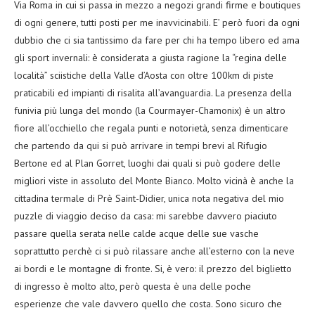
Via Roma in cui si passa in mezzo a negozi grandi firme e boutiques
di ogni genere, tutti posti per me inavvicinabili. E’ però fuori da ogni
dubbio che ci sia tantissimo da fare per chi ha tempo libero ed ama
gli sport invernali: è considerata a giusta ragione la “regina delle
località” sciistiche della Valle d’Aosta con oltre 100km di piste
praticabili ed impianti di risalita all’avanguardia. La presenza della
funivia più lunga del mondo (la Courmayer-Chamonix) è un altro
fiore all’occhiello che regala punti e notorietà, senza dimenticare
che partendo da qui si può arrivare in tempi brevi al Rifugio
Bertone ed al Plan Gorret, luoghi dai quali si può godere delle
migliori viste in assoluto del Monte Bianco. Molto vicinà è anche la
cittadina termale di Prè Saint-Didier, unica nota negativa del mio
puzzle di viaggio deciso da casa: mi sarebbe davvero piaciuto
passare quella serata nelle calde acque delle sue vasche
soprattutto perchè ci si può rilassare anche all’esterno con la neve
ai bordi e le montagne di fronte. Si, è vero: il prezzo del biglietto
di ingresso è molto alto, però questa è una delle poche
esperienze che vale davvero quello che costa. Sono sicuro che