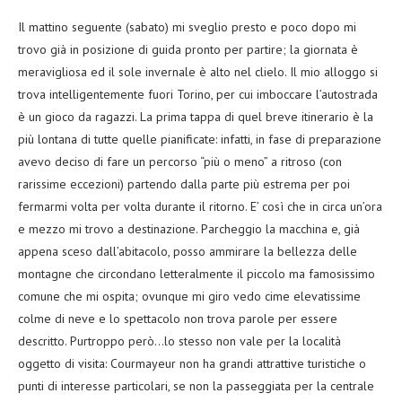
Il mattino seguente (sabato) mi sveglio presto e poco dopo mi
trovo già in posizione di guida pronto per partire; la giornata è
meravigliosa ed il sole invernale è alto nel clielo. Il mio alloggo si
trova intelligentemente fuori Torino, per cui imboccare l’autostrada
è un gioco da ragazzi. La prima tappa di quel breve itinerario è la
più lontana di tutte quelle pianificate: infatti, in fase di preparazione
avevo deciso di fare un percorso “più o meno” a ritroso (con
rarissime eccezioni) partendo dalla parte più estrema per poi
fermarmi volta per volta durante il ritorno. E’ così che in circa un’ora
e mezzo mi trovo a destinazione. Parcheggio la macchina e, già
appena sceso dall’abitacolo, posso ammirare la bellezza delle
montagne che circondano letteralmente il piccolo ma famosissimo
comune che mi ospita; ovunque mi giro vedo cime elevatissime
colme di neve e lo spettacolo non trova parole per essere
descritto. Purtroppo però…lo stesso non vale per la località
oggetto di visita: Courmayeur non ha grandi attrattive turistiche o
punti di interesse particolari, se non la passeggiata per la centrale