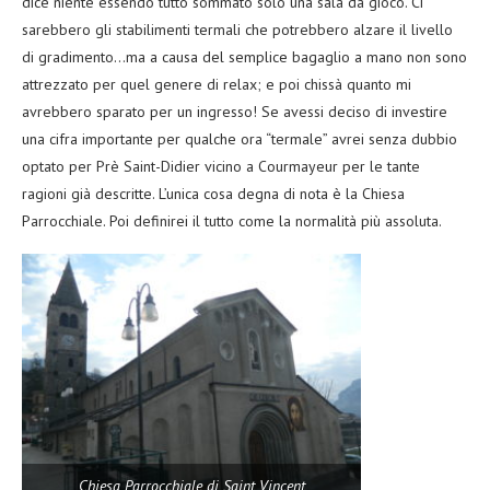
dice niente essendo tutto sommato solo una sala da gioco. Ci
sarebbero gli stabilimenti termali che potrebbero alzare il livello
di gradimento…ma a causa del semplice bagaglio a mano non sono
attrezzato per quel genere di relax; e poi chissà quanto mi
avrebbero sparato per un ingresso! Se avessi deciso di investire
una cifra importante per qualche ora “termale” avrei senza dubbio
optato per Prè Saint-Didier vicino a Courmayeur per le tante
ragioni già descritte. L’unica cosa degna di nota è la Chiesa
Parrocchiale. Poi definirei il tutto come la normalità più assoluta.
Chiesa Parrocchiale di Saint Vincent