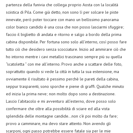
partenza della funivia che collega proprio Aosta con la località
sciistica di Pila. Come già detto, non sono lì per solcare le piste
innevate, però poter toccare con mano un bellissimo panorama
color bianco candido è una cosa che non posso lasciarmi sfuggire;
faccio il biglietto di andata e ritorno e salgo a bordo della prima
cabina disponibile. Per fortuna sono solo all’interno, così posso fare
tutto ciò che desidero senza scocciature. Inizio ad ammirare ciò che
ho intorno mentre i cavi metallici trascinano sempre più su quella
“scatoletta ” con me all’interno. Provo anche a scattare delle foto,
soprattutto quando si vede la città in tutta la sua estensione, ma
ovviamente il risultato è pessimo perchè le pareti della cabina,
seppur trasparenti, sono sporche e piene di graffi. Qualche minuto
ed inizia la prima neve; non molto dopo sono a destinazione.
Lascio l’abitacolo e mi avventuro all’esterno, dove posso solo
confermare che oltre alla possibilità di sciare ed alla vista
splendida delle montagne candide…non c’è poi molto da fare;
provo a camminare, ma devo stare attento. Non avendo gli
scarponi, ogni passo potrebbe essere fatale sia per le mie