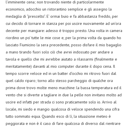
l’imminente cena; non trovando niente di particolarmente
economico, adocchio un ristorantino semplice e gli assegno la
medaglia di “prescelto”. E’ ormai buio e fa abbastanza freddo, per
cui decido di tornare in stanza per poi uscire nuovamente ad un’ora
decente per mangiare: adesso è troppo presto. Una volta in camera
riordino un po’ tutte le mie cose e, per la prima volta da quando ho
lasciato Fiumicino la sera precedente, posso disfare il mio bagaglio
a mano tirando fuori solo ciò che avrei indossato per andare a
tavola e quello che mi avrebbe aiutato a rilassarmi (finalmente e
meritatamente) davanti al mio computer durante il dopo cena. Il
tempo scorre veloce ed in un batter d’occhio mi ritrovo fuori dal
quel caldo riparo; torno allo stesso parcheggio di qualche ora
prima dove trovo molte meno macchine: la bassa temperatura ed il
vento che si diverte a tagliare in due la pelle non invitano molto ad
uscire ed infatti per strada ci sono praticamente solo io. Arrivo al
locale, mi siedo e mangio qualcosa di veloce spendendo una cifra
tutto sommato equa. Quando esco di lì, la situazione meteo è
peggiorata e non è il caso di fare qualcosa di diverso dal rientrare