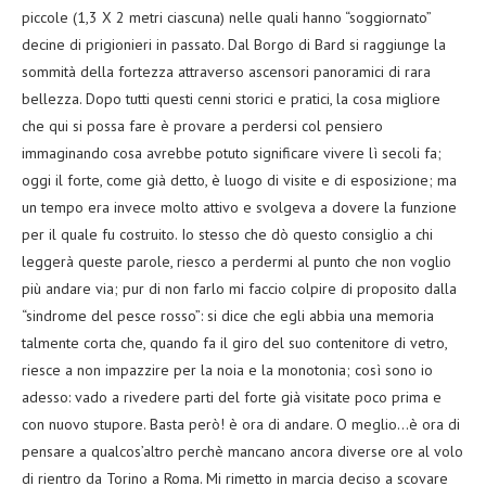
piccole (1,3 X 2 metri ciascuna) nelle quali hanno “soggiornato”
decine di prigionieri in passato. Dal Borgo di Bard si raggiunge la
sommità della fortezza attraverso ascensori panoramici di rara
bellezza. Dopo tutti questi cenni storici e pratici, la cosa migliore
che qui si possa fare è provare a perdersi col pensiero
immaginando cosa avrebbe potuto significare vivere lì secoli fa;
oggi il forte, come già detto, è luogo di visite e di esposizione; ma
un tempo era invece molto attivo e svolgeva a dovere la funzione
per il quale fu costruito. Io stesso che dò questo consiglio a chi
leggerà queste parole, riesco a perdermi al punto che non voglio
più andare via; pur di non farlo mi faccio colpire di proposito dalla
“sindrome del pesce rosso”: si dice che egli abbia una memoria
talmente corta che, quando fa il giro del suo contenitore di vetro,
riesce a non impazzire per la noia e la monotonia; così sono io
adesso: vado a rivedere parti del forte già visitate poco prima e
con nuovo stupore. Basta però! è ora di andare. O meglio…è ora di
pensare a qualcos’altro perchè mancano ancora diverse ore al volo
di rientro da Torino a Roma. Mi rimetto in marcia deciso a scovare