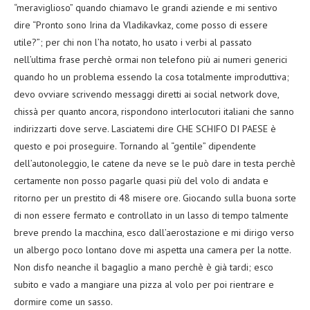
“meraviglioso” quando chiamavo le grandi aziende e mi sentivo
dire “Pronto sono Irina da Vladikavkaz, come posso di essere
utile?”; per chi non l’ha notato, ho usato i verbi al passato
nell’ultima frase perchè ormai non telefono più ai numeri generici
quando ho un problema essendo la cosa totalmente improduttiva;
devo ovviare scrivendo messaggi diretti ai social network dove,
chissà per quanto ancora, rispondono interlocutori italiani che sanno
indirizzarti dove serve. Lasciatemi dire CHE SCHIFO DI PAESE è
questo e poi proseguire. Tornando al “gentile” dipendente
dell’autonoleggio, le catene da neve se le può dare in testa perchè
certamente non posso pagarle quasi più del volo di andata e
ritorno per un prestito di 48 misere ore. Giocando sulla buona sorte
di non essere fermato e controllato in un lasso di tempo talmente
breve prendo la macchina, esco dall’aerostazione e mi dirigo verso
un albergo poco lontano dove mi aspetta una camera per la notte.
Non disfo neanche il bagaglio a mano perchè è già tardi; esco
subito e vado a mangiare una pizza al volo per poi rientrare e
dormire come un sasso.