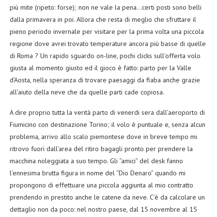
più mite (ripeto: forse); non ne vale la pena…certi posti sono belli
dalla primavera in poi. Allora che resta di meglio che sfruttare il
pieno periodo invernale per visitare per la prima volta una piccola
regione dove avrei trovato temperature ancora più basse di quelle
di Roma ? Un rapido sguardo on-line, pochi clicks sull’offerta volo
giusta al momento giusto ed il gioco è fatto: parto per la Valle
d’Aosta, nella speranza di trovare paesaggi da fiaba anche grazie
all’aiuto della neve che da quelle parti cade copiosa.
A dire proprio tutta la verità parto di venerdi sera dall’aeroporto di
Fiumicino con destinazione Torino; il volo è puntuale e, senza alcun
problema, arrivo allo scalo piemontese dove in breve tempo mi
ritrovo fuori dall’area del ritiro bagagli pronto per prendere la
macchina noleggiata a suo tempo. Gli “amici” del desk fanno
l’ennesima brutta figura in nome del “Dio Denaro” quando mi
propongono di effettuare una piccola aggiunta al mio contratto
prendendo in prestito anche le catene da neve. C’è da calcolare un
dettaglio non da poco: nel nostro paese, dal 15 novembre al 15