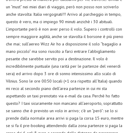
un “must” nei miei diari di viaggio, però non posso non scriverlo
anche stavolta: Italia vergognati!!! Arrivo al parcheggio in tempo,
questo è vero, ma ci impiego 90 minuti anzichè i 30 abituali.
L’importante però è non aver perso il volo. Supero i controlli con
sempre maggiore agilità, anche se stavolta il borsone è più pieno
che mai; sull’aereo Wizz Air ho a disposizione il solo “bagaglio a
mano piccolo” ma sono riuscito a farci entrare l’abbigliamento
pesante che sarebbe servito poi a destinazione. Il volo è
incredibilmente puntuale (una rarità per le partenze del venerdi
sera) ed arrivo dopo 3 ore di sonno intensissimo allo scalo di
Vilnius. Sono le ore 00:50 locali (+1 ora rispetto all’Italia) quando
mi reco al secondo piano dell’area partenze in cui mi sta
aspettando un taxi prenotato via e-mail da casa. Perchè ho fatto
questo? I taxi sicuramente non mancano all’aeroporto, soprattutto
se sanno che è previsto un volo in arrivo; c’è un “però”: se lo si
prende dalla normale area arrivi si paga la corsa 15 euro, mentre
se si fa il pre-booking attendendo dalla zona partenze si paga la
corsa dai 6 agli 8 euro a seconda della distanza da percorrere.