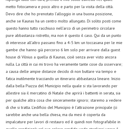
metto fotocamera e poco altro e parto per la visita della città.
Devo dire che ho prenotato l’alloggio in una buona posizione,
anche se Kaunas ha un centro molto allungato. Di solito posti come
questo hanno tutto racchiuso nell’arco di un perimetro circolare
pure abbastanza ristretto, ma non è questo il caso. Qui da un punto
di interesse all’altro passano fino a 4-5 km: un toccasana per le mie
gambe che hanno già percorso 6 km solo per arrivare dalla guest
house di Vilnius a quella di Kaunas, cioè senza aver visto ancora
nulla. La città in cui mi trovo ha veramente tante cose da osservare;
a causa delle ampie distanze decido di non buttare via tempo e
fatica inutilmente tracciando un itinerario abbastanza lineare. Inizio
dalla bella Piazza del Municipio nella quale si sta lavorando per
allestire sia il mercatino di Natale che aprirà i battenti in serata, sia
per qualche altra cosa che sinceramente ignoro; staremo a vedere
di che si tratta. L’edificio del Municipio è l’attrazione principale (ci
sarebbe anche una bella chiesa, ma da mesi è coperta da
impalcature per lavori di restauro ed è quindi non fotografabile in
quelle condizioni): col suo colore candido vede stagliarsi verso il