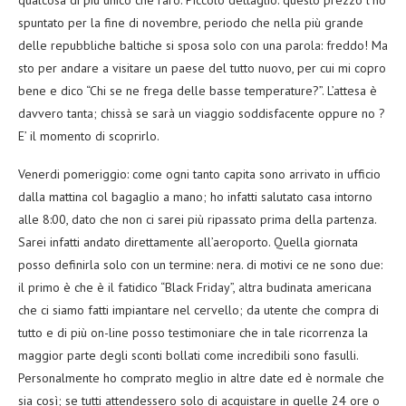
spuntato per la fine di novembre, periodo che nella più grande
delle repubbliche baltiche si sposa solo con una parola: freddo! Ma
sto per andare a visitare un paese del tutto nuovo, per cui mi copro
bene e dico “Chi se ne frega delle basse temperature?”. L’attesa è
davvero tanta; chissà se sarà un viaggio soddisfacente oppure no ?
E’ il momento di scoprirlo.
Venerdi pomeriggio: come ogni tanto capita sono arrivato in ufficio
dalla mattina col bagaglio a mano; ho infatti salutato casa intorno
alle 8:00, dato che non ci sarei più ripassato prima della partenza.
Sarei infatti andato direttamente all’aeroporto. Quella giornata
posso definirla solo con un termine: nera. di motivi ce ne sono due:
il primo è che è il fatidico “Black Friday”, altra budinata americana
che ci siamo fatti impiantare nel cervello; da utente che compra di
tutto e di più on-line posso testimoniare che in tale ricorrenza la
maggior parte degli sconti bollati come incredibili sono fasulli.
Personalmente ho comprato meglio in altre date ed è normale che
sia così; se tutti attendessero solo di acquistare in quelle 24 ore o