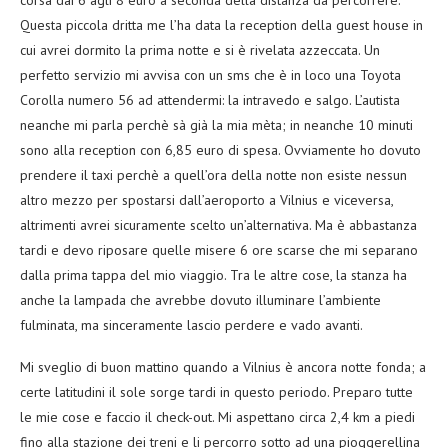
Questa piccola dritta me l’ha data la reception della guest house in
cui avrei dormito la prima notte e si è rivelata azzeccata. Un
perfetto servizio mi avvisa con un sms che è in loco una Toyota
Corolla numero 56 ad attendermi: la intravedo e salgo. L’autista
neanche mi parla perchè sà già la mia mèta; in neanche 10 minuti
sono alla reception con 6,85 euro di spesa. Ovviamente ho dovuto
prendere il taxi perchè a quell’ora della notte non esiste nessun
altro mezzo per spostarsi dall’aeroporto a Vilnius e viceversa,
altrimenti avrei sicuramente scelto un’alternativa. Ma è abbastanza
tardi e devo riposare quelle misere 6 ore scarse che mi separano
dalla prima tappa del mio viaggio. Tra le altre cose, la stanza ha
anche la lampada che avrebbe dovuto illuminare l’ambiente
fulminata, ma sinceramente lascio perdere e vado avanti.
Mi sveglio di buon mattino quando a Vilnius è ancora notte fonda; a
certe latitudini il sole sorge tardi in questo periodo. Preparo tutte
le mie cose e faccio il check-out. Mi aspettano circa 2,4 km a piedi
fino alla stazione dei treni e li percorro sotto ad una pioggerellina