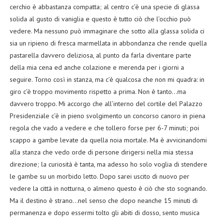
cerchio è abbastanza compatta; al centro c’è una specie di glassa
solida al gusto di vaniglia e questo è tutto ciò che l’occhio può
vedere. Ma nessuno può immaginare che sotto alla glassa solida ci
sia un ripieno di fresca marmellata in abbondanza che rende quella
pastarella davvero deliziosa, al punto da farla diventare parte
della mia cena ed anche colazione e merenda per i giorni a
seguire. Torno così in stanza, ma c’è qualcosa che non mi quadra: in
giro c’è troppo movimento rispetto a prima. Non è tanto…ma
davvero troppo. Mi accorgo che all’interno del cortile del Palazzo
Presidenziale c’è in pieno svolgimento un concorso canoro in piena
regola che vado a vedere e che tollero forse per 6-7 minuti; poi
scappo a gambe levate da quella noia mortale. Ma è avvicinandomi
alla stanza che vedo orde di persone dirigersi nella mia stessa
direzione; la curiosità è tanta, ma adesso ho solo voglia di stendere
le gambe su un morbido letto. Dopo sarei uscito di nuovo per
vedere la città in notturna, o almeno questo è ciò che sto sognando.
Ma il destino è strano…nel senso che dopo neanche 15 minuti di
permanenza e dopo essermi tolto gli abiti di dosso, sento musica