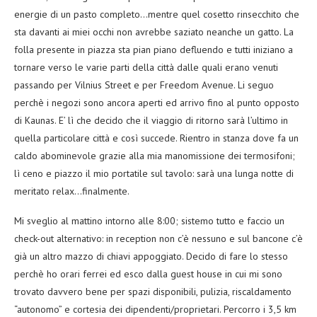
energie di un pasto completo…mentre quel cosetto rinsecchito che
sta davanti ai miei occhi non avrebbe saziato neanche un gatto. La
folla presente in piazza sta pian piano defluendo e tutti iniziano a
tornare verso le varie parti della città dalle quali erano venuti
passando per Vilnius Street e per Freedom Avenue. Li seguo
perchè i negozi sono ancora aperti ed arrivo fino al punto opposto
di Kaunas. E’ lì che decido che il viaggio di ritorno sarà l’ultimo in
quella particolare città e così succede. Rientro in stanza dove fa un
caldo abominevole grazie alla mia manomissione dei termosifoni;
lì ceno e piazzo il mio portatile sul tavolo: sarà una lunga notte di
meritato relax…finalmente.
Mi sveglio al mattino intorno alle 8:00; sistemo tutto e faccio un
check-out alternativo: in reception non c’è nessuno e sul bancone c’è
già un altro mazzo di chiavi appoggiato. Decido di fare lo stesso
perchè ho orari ferrei ed esco dalla guest house in cui mi sono
trovato davvero bene per spazi disponibili, pulizia, riscaldamento
“autonomo” e cortesia dei dipendenti/proprietari. Percorro i 3,5 km