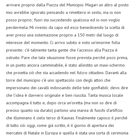
arrivare proprio dalla Piazza del Municipio. Magari un altro al posto
mio avrebbe ignorato pensando a rimettersi in sesto, ma io non
posso proprio; fuori sta succedendo qualcosa ed io non voglio
perdermela. Mi rivesto da capo ed esco benedicendo la scelta di
aver preso una sistemazione proprio a 150 metri dal luogo di
interesse del momento. Ci arrivo subito e noto un’enorme folla
presente; c’è talmente tanta gente che l’accesso alla Piazza è
ostruito. Pare che tale situazione fosse prevista perchè poco prima,
in un punto ancora camminabile, è stato allestito un maxi-schermo
che proietta ciò che sta accadendo nel fulcro cittadino. Davanti alla
torre del municipio c’è uno spettacolo con degli attori che
impersonano dei cavalli indossando delle tute gonfiabili; devo dire
che l’idea è davvero originale e ben riuscita. Tanta musica locale
accompagna il tutto e, dopo circa un’oretta (ma non so dire di
preciso quanto sia durato) partono una marea di fuochi d’artificio
che illuminano il cielo terso di Kaunas. Finalmente capisco il perchè
di tutto ciò: oggi, come già scritto, è il giorno di apertura dei
mercatini di Natale in Europa e quella è stata una sorta di cerimonia