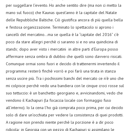
per suggellare l’evento. Ho anche sentito dire (ma non ci metto la
mano sul fuoco) che Kaunas quest’anno è la capitale del Natale
delle Repubbliche Baltiche. Ciò giustifica ancora di più quella bella
e festosa organizzazione. Terminato lo spettacolo si aprono i
cancelli del mercatino…ma se quella è la “capitale del 2016” c’è
poco da stare allegri perchè ci saranno si e no una quindicina di
stands; dopo aver visto i mercatini in altre parti d’Europa posso
affermare senza ombra di dubbio che quelli sono davvero risicati.
Comunque ormai sono fuori e decido di trattenermi invertendo il
programma: resterò finchè vorrò e poi farò una tirata in stanza
senza uscire più. Tra i pochissimi banchi del mercato ce n’è uno che
mi colpisce perchè vedo una bandiera con le cinque croci rosse sul
suo tettuccio: è un banchetto georgiano e, avvicinandomi, vedo che
vendono il Kachapuri (la focaccia locale con formaggio fuso
all’interno). Io la cena l’ho già comprata poco prima, per cui decido
solo di dare un’occhiata per vedere la consistenza di quei prodotti.
A ragione non prendo niente perchè la porzione è a dir poco
ridicola; in Georgia con un pezzo di Kachapuri si assimilano le