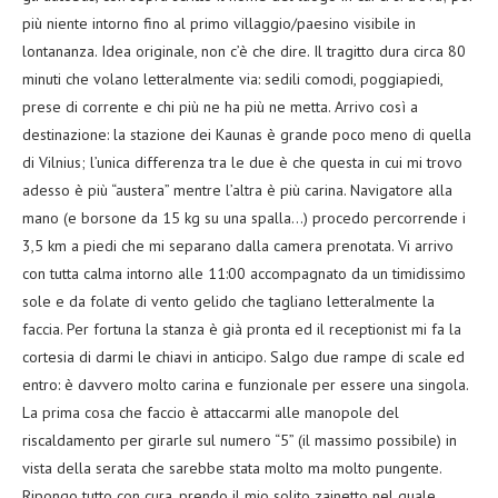
più niente intorno fino al primo villaggio/paesino visibile in
lontananza. Idea originale, non c’è che dire. Il tragitto dura circa 80
minuti che volano letteralmente via: sedili comodi, poggiapiedi,
prese di corrente e chi più ne ha più ne metta. Arrivo così a
destinazione: la stazione dei Kaunas è grande poco meno di quella
di Vilnius; l’unica differenza tra le due è che questa in cui mi trovo
adesso è più “austera” mentre l’altra è più carina. Navigatore alla
mano (e borsone da 15 kg su una spalla…) procedo percorrende i
3,5 km a piedi che mi separano dalla camera prenotata. Vi arrivo
con tutta calma intorno alle 11:00 accompagnato da un timidissimo
sole e da folate di vento gelido che tagliano letteralmente la
faccia. Per fortuna la stanza è già pronta ed il receptionist mi fa la
cortesia di darmi le chiavi in anticipo. Salgo due rampe di scale ed
entro: è davvero molto carina e funzionale per essere una singola.
La prima cosa che faccio è attaccarmi alle manopole del
riscaldamento per girarle sul numero “5” (il massimo possibile) in
vista della serata che sarebbe stata molto ma molto pungente.
Ripongo tutto con cura, prendo il mio solito zainetto nel quale