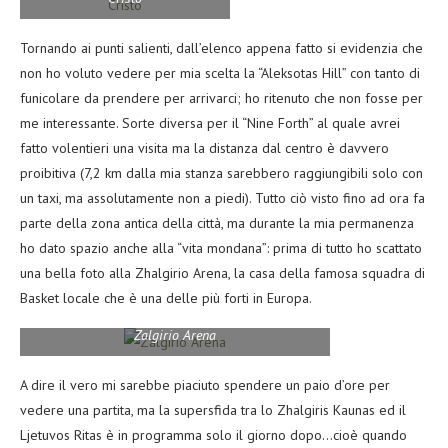
Tornando ai punti salienti, dall’elenco appena fatto si evidenzia che
non ho voluto vedere per mia scelta la “Aleksotas Hill” con tanto di
funicolare da prendere per arrivarci; ho ritenuto che non fosse per
me interessante. Sorte diversa per il “Nine Forth” al quale avrei
fatto volentieri una visita ma la distanza dal centro è davvero
proibitiva (7,2 km dalla mia stanza sarebbero raggiungibili solo con
un taxi, ma assolutamente non a piedi). Tutto ciò visto fino ad ora fa
parte della zona antica della città, ma durante la mia permanenza
ho dato spazio anche alla “vita mondana”: prima di tutto ho scattato
una bella foto alla Zhalgirio Arena, la casa della famosa squadra di
Basket locale che è una delle più forti in Europa.
Zalgirio Arena
A dire il vero mi sarebbe piaciuto spendere un paio d’ore per
vedere una partita, ma la supersfida tra lo Zhalgiris Kaunas ed il
Ljetuvos Ritas è in programma solo il giorno dopo…cioè quando