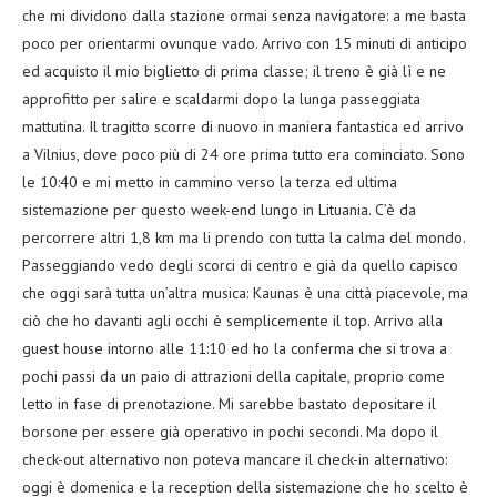
che mi dividono dalla stazione ormai senza navigatore: a me basta
poco per orientarmi ovunque vado. Arrivo con 15 minuti di anticipo
ed acquisto il mio biglietto di prima classe; il treno è già lì e ne
approfitto per salire e scaldarmi dopo la lunga passeggiata
mattutina. Il tragitto scorre di nuovo in maniera fantastica ed arrivo
a Vilnius, dove poco più di 24 ore prima tutto era cominciato. Sono
le 10:40 e mi metto in cammino verso la terza ed ultima
sistemazione per questo week-end lungo in Lituania. C’è da
percorrere altri 1,8 km ma li prendo con tutta la calma del mondo.
Passeggiando vedo degli scorci di centro e già da quello capisco
che oggi sarà tutta un’altra musica: Kaunas è una città piacevole, ma
ciò che ho davanti agli occhi è semplicemente il top. Arrivo alla
guest house intorno alle 11:10 ed ho la conferma che si trova a
pochi passi da un paio di attrazioni della capitale, proprio come
letto in fase di prenotazione. Mi sarebbe bastato depositare il
borsone per essere già operativo in pochi secondi. Ma dopo il
check-out alternativo non poteva mancare il check-in alternativo:
oggi è domenica e la reception della sistemazione che ho scelto è