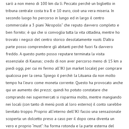
sarò a non meno di 100 km da lì. Peccato perchè un biglietto in
tribuna centrale costa tra 8 e 10 euro, cioè una vera miseria. In
secondo luogo ho percorso in lungo ed in largo il centro
commerciale a 3 piani “Akropolis” che reputo davvero completo e
ben fornito; è qui che si convoglia tutta la vita cittadina, mentre ho
trovato i negozi del centro storico desolatamente vuoti. D’altra
parte posso comprendere gli abitanti perchè fuori fa davvero
freddo. A questo punto posso reputare terminata la visita
essenziale di Kaunas; credo di non aver percorso meno di 15 km a
piedi oggi, per cui mi fermo all’IKI (un market locale) per comprare
qualcosa per la cena. Spiego il perchè: la Lituania da non molto
tempo ha l’euro come moneta corrente. Questo ha provocato anche
qui un aumento dei prezzi; quindi ho potuto constatare che
comprando nei supermercati si risparmia molto, mentre mangiando
nei locali (con tanto di menù posti al loro esterno) il conto sarebbe
lievitato troppo. Proprio all’interno dell’IKI faccio una sensazionale
scoperta: un dolcetto preso a caso per il dopo cena diventa un
vero e proprio “must”: ha forma rotonda e la parte esterna del