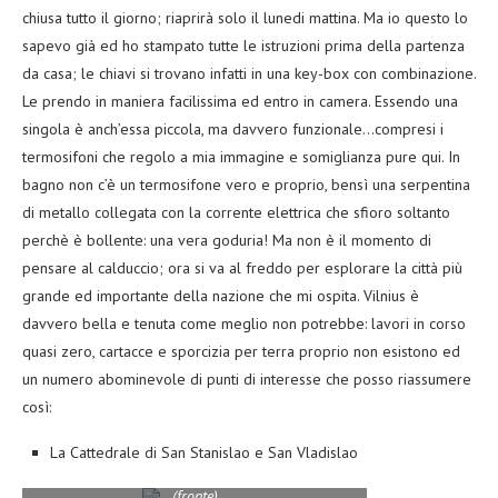
chiusa tutto il giorno; riaprirà solo il lunedi mattina. Ma io questo lo
sapevo già ed ho stampato tutte le istruzioni prima della partenza
da casa; le chiavi si trovano infatti in una key-box con combinazione.
Le prendo in maniera facilissima ed entro in camera. Essendo una
singola è anch’essa piccola, ma davvero funzionale…compresi i
termosifoni che regolo a mia immagine e somiglianza pure qui. In
bagno non c’è un termosifone vero e proprio, bensì una serpentina
di metallo collegata con la corrente elettrica che sfioro soltanto
perchè è bollente: una vera goduria! Ma non è il momento di
pensare al calduccio; ora si va al freddo per esplorare la città più
grande ed importante della nazione che mi ospita. Vilnius è
davvero bella e tenuta come meglio non potrebbe: lavori in corso
quasi zero, cartacce e sporcizia per terra proprio non esistono ed
un numero abominevole di punti di interesse che posso riassumere
così:
La Cattedrale di San Stanislao e San Vladislao
Cattedrale di San Stanislao e San Vladislao
(fronte)