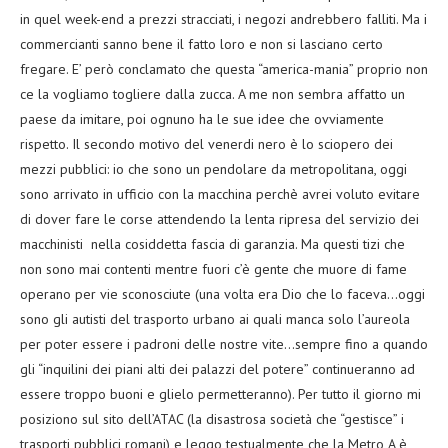
in quel week-end a prezzi stracciati, i negozi andrebbero falliti. Ma i
commercianti sanno bene il fatto loro e non si lasciano certo
fregare. E’ però conclamato che questa “america-mania” proprio non
ce la vogliamo togliere dalla zucca. A me non sembra affatto un
paese da imitare, poi ognuno ha le sue idee che ovviamente
rispetto. Il secondo motivo del venerdi nero è lo sciopero dei
mezzi pubblici: io che sono un pendolare da metropolitana, oggi
sono arrivato in ufficio con la macchina perchè avrei voluto evitare
di dover fare le corse attendendo la lenta ripresa del servizio dei
macchinisti nella cosiddetta fascia di garanzia. Ma questi tizi che
non sono mai contenti mentre fuori c’è gente che muore di fame
operano per vie sconosciute (una volta era Dio che lo faceva…oggi
sono gli autisti del trasporto urbano ai quali manca solo l’aureola
per poter essere i padroni delle nostre vite…sempre fino a quando
gli “inquilini dei piani alti dei palazzi del potere” continueranno ad
essere troppo buoni e glielo permetteranno). Per tutto il giorno mi
posiziono sul sito dell’ATAC (la disastrosa società che “gestisce” i
trasporti pubblici romani) e leggo testualmente che la Metro A è