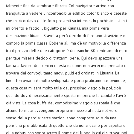
talmente fina da sembrare filtrata. Col navigatore arrivo con
tranquillità a vedere l’inconfondibile edificio color bianco e celeste
che mi ricordavo dalle foto presenti su internet. In pochissimi istanti
mi oriento e faccio il biglietto per Kaunas, mia prima vera
destinazione lituana. Stavolta però decido di fare uno stravizio e mi
compro la prima classa. Ebbene sì…ma c’è un motivo: la differenza
tra il prezzo delle due categorie è di neanche 80 centesimi di euro:
per tale miseria decido di trattarmi bene. Qui devo spezzare una
lancia a favore dei treni in questa nazione: non avrei mai pensato di
trovare dei convogli tanto nuovi, puliti ed ordinati in Lituania. La
linea ferroviaria è molto sviluppata e porta praticamente ovunque;
questa cosa mi sarà molto utile dal prossimo viaggio in poi, cioè
quando dovrò necessariamente spostarmi perchè la capitale l’avrò
già vista. La cosa buffa del comodissimo viaggio su rotaia è che
alcune fermate avvengono proprio in mezzo al nulla nel vero
senso della parola: certe stazioni sono composte solo da una
pensilina prefabbricata di quelle che da noi si usano per aspettare
gli autobus, con sopra scritto il nome del luogo in cui ci si trova; poi