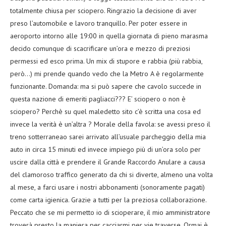
totalmente chiusa per sciopero. Ringrazio la decisione di aver
preso l’automobile e lavoro tranquillo. Per poter essere in
aeroporto intorno alle 19:00 in quella giornata di pieno marasma
decido comunque di scacrificare un’ora e mezzo di preziosi
permessi ed esco prima. Un mix di stupore e rabbia (più rabbia,
però…) mi prende quando vedo che la Metro A è regolarmente
funzionante. Domanda: ma si può sapere che cavolo succede in
questa nazione di emeriti pagliacci??? E’ sciopero o non è
sciopero? Perchè su quel maledetto sito c’è scritta una cosa ed
invece la verità è un’altra ? Morale della favola: se avessi preso il
treno sotterraneao sarei arrivato all’usuale parcheggio della mia
auto in circa 15 minuti ed invece impiego più di un’ora solo per
uscire dalla città e prendere il Grande Raccordo Anulare a causa
del clamoroso traffico generato da chi si diverte, almeno una volta
al mese, a farci usare i nostri abbonamenti (sonoramente pagati)
come carta igienica. Grazie a tutti per la preziosa collaborazione.
Peccato che se mi permetto io di scioperare, il mio amministratore
troverà presto la maniera per cacciarmi per vie traverse. Ormai è