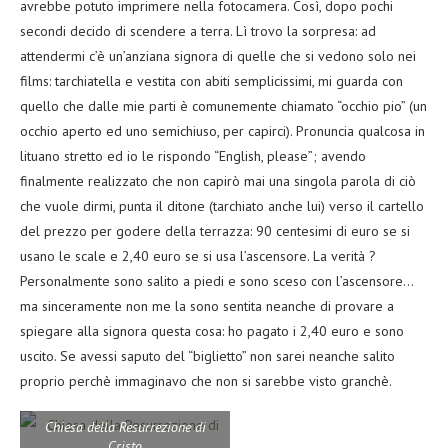
avrebbe potuto imprimere nella fotocamera. Così, dopo pochi
secondi decido di scendere a terra. Lì trovo la sorpresa: ad
attendermi c’è un’anziana signora di quelle che si vedono solo nei
films: tarchiatella e vestita con abiti semplicissimi, mi guarda con
quello che dalle mie parti è comunemente chiamato “occhio pio” (un
occhio aperto ed uno semichiuso, per capirci). Pronuncia qualcosa in
lituano stretto ed io le rispondo “English, please”; avendo
finalmente realizzato che non capirò mai una singola parola di ciò
che vuole dirmi, punta il ditone (tarchiato anche lui) verso il cartello
del prezzo per godere della terrazza: 90 centesimi di euro se si
usano le scale e 2,40 euro se si usa l’ascensore. La verità ?
Personalmente sono salito a piedi e sono sceso con l’ascensore…
ma sinceramente non me la sono sentita neanche di provare a
spiegare alla signora questa cosa: ho pagato i 2,40 euro e sono
uscito. Se avessi saputo del “biglietto” non sarei neanche salito
proprio perchè immaginavo che non si sarebbe visto granchè.
Chiesa della Resurrezione di
Cristo