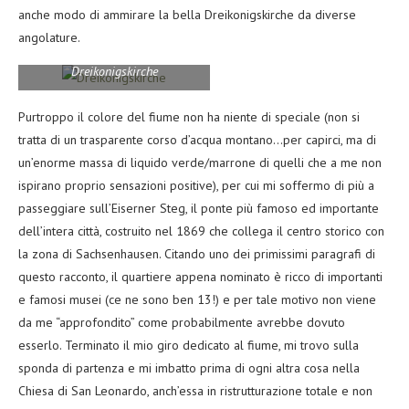
anche modo di ammirare la bella Dreikonigskirche da diverse
angolature.
Dreikonigskirche
Purtroppo il colore del fiume non ha niente di speciale (non si
tratta di un trasparente corso d’acqua montano…per capirci, ma di
un’enorme massa di liquido verde/marrone di quelli che a me non
ispirano proprio sensazioni positive), per cui mi soffermo di più a
passeggiare sull’Eiserner Steg, il ponte più famoso ed importante
dell’intera città, costruito nel 1869 che collega il centro storico con
la zona di Sachsenhausen. Citando uno dei primissimi paragrafi di
questo racconto, il quartiere appena nominato è ricco di importanti
e famosi musei (ce ne sono ben 13!) e per tale motivo non viene
da me “approfondito” come probabilmente avrebbe dovuto
esserlo. Terminato il mio giro dedicato al fiume, mi trovo sulla
sponda di partenza e mi imbatto prima di ogni altra cosa nella
Chiesa di San Leonardo, anch’essa in ristrutturazione totale e non