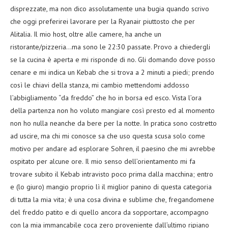
disprezzate, ma non dico assolutamente una bugia quando scrivo
che oggi preferirei lavorare per la Ryanair piuttosto che per
Alitalia. Il mio host, oltre alle camere, ha anche un
ristorante/pizzeria…ma sono le 22:30 passate. Provo a chiedergli
se la cucina è aperta e mi risponde di no. Gli domando dove posso
cenare e mi indica un Kebab che si trova a 2 minuti a piedi; prendo
così le chiavi della stanza, mi cambio mettendomi addosso
l’abbigliamento “da freddo” che ho in borsa ed esco. Vista l’ora
della partenza non ho voluto mangiare così presto ed al momento
non ho nulla neanche da bere per la notte. In pratica sono costretto
ad uscire, ma chi mi conosce sa che uso questa scusa solo come
motivo per andare ad esplorare Sohren, il paesino che mi avrebbe
ospitato per alcune ore. Il mio senso dell’orientamento mi fa
trovare subito il Kebab intravisto poco prima dalla macchina; entro
e (lo giuro) mangio proprio lì il miglior panino di questa categoria
di tutta la mia vita; è una cosa divina e sublime che, fregandomene
del freddo patito e di quello ancora da sopportare, accompagno
con la mia immancabile coca zero proveniente dall’ultimo ripiano