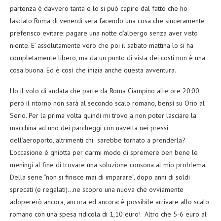
partenza è davvero tanta e lo si può capire dal fatto che ho
lasciato Roma di venerdi sera facendo una cosa che sinceramente
preferisco evitare: pagare una notte d’albergo senza aver visto
niente. E’ assolutamente vero che poi il sabato mattina lo si ha
completamente libero, ma da un punto di vista dei costi non è una
cosa buona. Ed è così che inizia anche questa avventura.
Ho il volo di andata che parte da Roma Ciampino alle ore 20:00 ,
però il ritorno non sarà al secondo scalo romano, bensì su Orio al
Serio. Per la prima volta quindi mi trovo a non poter lasciare la
macchina ad uno dei parcheggi con navetta nei pressi
dell’aeroporto, altrimenti chi sarebbe tornato a prenderla?
L’occasione è ghiotta per darmi modo di spremere ben bene le
meningi al fine di trovare una soluzione consona al mio problema.
Della serie “non si finisce mai di imparare”, dopo anni di soldi
sprecati (e regalati)…ne scopro una nuova che ovviamente
adopererò ancora, ancora ed ancora: è possibile arrivare allo scalo
romano con una spesa ridicola di 1,10 euro! Altro che 5-6 euro al