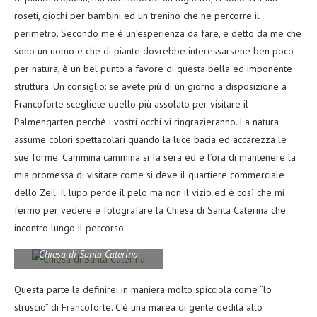
roseti, giochi per bambini ed un trenino che ne percorre il
perimetro. Secondo me è un’esperienza da fare, e detto da me che
sono un uomo e che di piante dovrebbe interessarsene ben poco
per natura, è un bel punto a favore di questa bella ed imponente
struttura. Un consiglio: se avete più di un giorno a disposizione a
Francoforte scegliete quello più assolato per visitare il
Palmengarten perchè i vostri occhi vi ringrazieranno. La natura
assume colori spettacolari quando la luce bacia ed accarezza le
sue forme. Cammina cammina si fa sera ed è l’ora di mantenere la
mia promessa di visitare come si deve il quartiere commerciale
dello Zeil. Il lupo perde il pelo ma non il vizio ed è così che mi
fermo per vedere e fotografare la Chiesa di Santa Caterina che
incontro lungo il percorso.
Chiesa di Santa Caterina
Questa parte la definirei in maniera molto spicciola come “lo
struscio” di Francoforte. C’è una marea di gente dedita allo