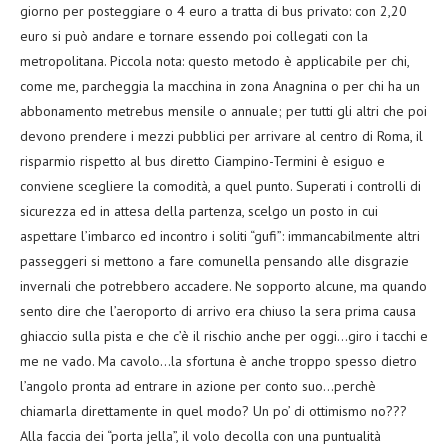
giorno per posteggiare o 4 euro a tratta di bus privato: con 2,20
euro si può andare e tornare essendo poi collegati con la
metropolitana. Piccola nota: questo metodo è applicabile per chi,
come me, parcheggia la macchina in zona Anagnina o per chi ha un
abbonamento metrebus mensile o annuale; per tutti gli altri che poi
devono prendere i mezzi pubblici per arrivare al centro di Roma, il
risparmio rispetto al bus diretto Ciampino-Termini è esiguo e
conviene scegliere la comodità, a quel punto. Superati i controlli di
sicurezza ed in attesa della partenza, scelgo un posto in cui
aspettare l’imbarco ed incontro i soliti “gufi”: immancabilmente altri
passeggeri si mettono a fare comunella pensando alle disgrazie
invernali che potrebbero accadere. Ne sopporto alcune, ma quando
sento dire che l’aeroporto di arrivo era chiuso la sera prima causa
ghiaccio sulla pista e che c’è il rischio anche per oggi…giro i tacchi e
me ne vado. Ma cavolo…la sfortuna è anche troppo spesso dietro
l’angolo pronta ad entrare in azione per conto suo…perchè
chiamarla direttamente in quel modo? Un po’ di ottimismo no???
Alla faccia dei “porta jella”, il volo decolla con una puntualità