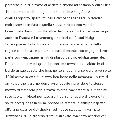
percorso e le due tratte di andata e ritorno mi costano 5 euro l’una;
10 euro sono molto meglio di 28…; inoltre so già che
quell’aeroporto “sperduto” nella campagna tedesca lo rivedrò
molto spesso in futuro: quella stessa navetta non va solo a
Francoforte, bensì in molte altre destinazioni in Germania ed in più
anche in Francia e Lussemburgo, nazioni confinanti. Malgrado la
ferrea puntualità teutonica ed il loro maniacale rispetto delle
regole che i locali esportano in tutto il mondo con orgoglio, il bus
parte con venticinque minuti di ritardo tra l’incredulità generale.
Dettaglio a parte, mi godo il panorama nevoso dal calduccio di
bordo grazie al sole che finalmente si degna di sorgere e verso le
10:00 arrivo in città. Mi piazzo ben bene nella memoria il punto di
arrivo poichè il giorno dopo avrei dovuto riprendere lo stesso
mezzo di trasporto per la tratta inversa. Navigatore alla mano mi
reco subito in Hotel per lasciare il borsone; spero di trovare la
solita accoglienza in cui mi prendo la camera in anticipo rispetto
all’orario classico del check-in ed invece stavolta mi va male.
Trattandosi di un albergo 4 stelle (trovato con netto anticipo con