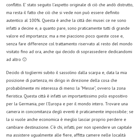
conflitto. E’ stato seguito l’aspetto originale di ciò che andò distrutto,
ma resta il fatto che ciò che si vede non può essere definito
autentico al 100%. Questa è anche la città dei musei: ce ne sono
infatti a decine e, a quanto pare, sono praticamente tutti di grande
valore ed importanza; ma a me piacciono poco queste cose e,
senza fare differenze col trattamento riservato al resto del mondo
visitato fino ad ora, anche qui decido di soprassedere dedicandomi
ad altro 🙁
Decido di togliermi subito il sassolino dalla scarpa e, data la mia
posizione di partenza, mi dirigo in direzione della cosa che
probabilmente mi interessa di meno: la “Messe”, ovvero la zona
fieristica. Questa città è infatti un importantissimo polo espositivo
per la Germania, per l’Europa e per il mondo intero. Trovare una
camera in concomitanza degli eventi è praticamente impossibile; se
la si vuole anche economica è meglio lasciar proprio perdere e
cambiare destinazione. C’è chi, infatti, per non spendere un capitale
ma assistere ugualmente alle fiere, affitta camere nelle località