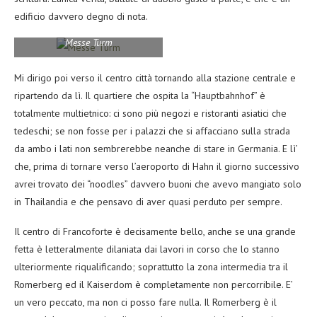
edificio davvero degno di nota.
Messe Turm
Mi dirigo poi verso il centro città tornando alla stazione centrale e
ripartendo da lì. Il quartiere che ospita la “Hauptbahnhof” è
totalmente multietnico: ci sono più negozi e ristoranti asiatici che
tedeschi; se non fosse per i palazzi che si affacciano sulla strada
da ambo i lati non sembrerebbe neanche di stare in Germania. E lì’
che, prima di tornare verso l’aeroporto di Hahn il giorno successivo
avrei trovato dei “noodles” davvero buoni che avevo mangiato solo
in Thailandia e che pensavo di aver quasi perduto per sempre.
Il centro di Francoforte è decisamente bello, anche se una grande
fetta è letteralmente dilaniata dai lavori in corso che lo stanno
ulteriormente riqualificando; soprattutto la zona intermedia tra il
Romerberg ed il Kaiserdom è completamente non percorribile. E’
un vero peccato, ma non ci posso fare nulla. Il Romerberg è il