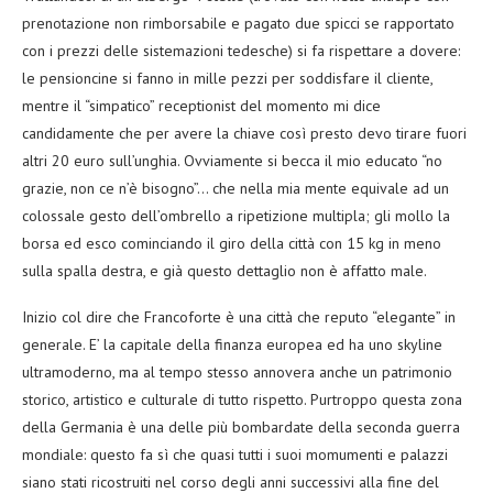
prenotazione non rimborsabile e pagato due spicci se rapportato
con i prezzi delle sistemazioni tedesche) si fa rispettare a dovere:
le pensioncine si fanno in mille pezzi per soddisfare il cliente,
mentre il “simpatico” receptionist del momento mi dice
candidamente che per avere la chiave così presto devo tirare fuori
altri 20 euro sull’unghia. Ovviamente si becca il mio educato “no
grazie, non ce n’è bisogno”… che nella mia mente equivale ad un
colossale gesto dell’ombrello a ripetizione multipla; gli mollo la
borsa ed esco cominciando il giro della città con 15 kg in meno
sulla spalla destra, e già questo dettaglio non è affatto male.
Inizio col dire che Francoforte è una città che reputo “elegante” in
generale. E’ la capitale della finanza europea ed ha uno skyline
ultramoderno, ma al tempo stesso annovera anche un patrimonio
storico, artistico e culturale di tutto rispetto. Purtroppo questa zona
della Germania è una delle più bombardate della seconda guerra
mondiale: questo fa sì che quasi tutti i suoi momumenti e palazzi
siano stati ricostruiti nel corso degli anni successivi alla fine del