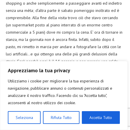
shopping o anche semplicemente a passeggiare avanti ed indietro
senza una mèta; d’altra parte è sabato pomeriggio inoltrato ed è
comprensibile. Alla fine della visita trovo ciò che stavo cercando
(un supermarket posto al piano interrato di un enorme centro
commerciale a 5 piani) dove mi compro la cena. E’ ora di tornare in
stanza, ma la giornata non è ancora finita. Infatti, subito dopo il
pasto, mi rimetto in marcia per andare a fotografare la città con le
luci artificiali…e qui ottengo una delle più grandi delusioni della
storia. Sarà perchè oggi è il 14 gennaio e non proprio una calda
serata estiva, ma la tristezza mi assale quando scopro che, dopo
Apprezziamo la tua privacy
aver fatto tutta quella strada per arrivare lì, il Romerberg è
Utilizziamo i cookie per migliorare la tua esperienza di
completamente lasciato al buio; non c’è assolutamente nessuno che
navigazione, pubblicare annunci o contenuti personalizzati e
passeggia ed i negozi sono tutti chiusi. Anche la parte del fiume
analizzare il nostro traffico. Facendo clic su "Accetta tutto",
Meno che ho percorso durante la mattinata è completamente senza
acconsenti al nostro utilizzo dei cookie.
luci ed è una cosa che mai mi sarei aspettato. Evidentemente il “giro
serale” degli abitanti locali è altrove e non nel centro storico…però
Seleziona
Rifiuta Tutto
Accetta Tutto
che peccato mortale. Mi mancano solo due punti da fotografare di
notte e sono il Kaiserdom e la Hauptbahnhof (la stazione centrale)