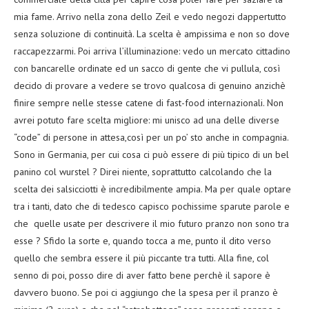
mia fame. Arrivo nella zona dello Zeil e vedo negozi dappertutto
senza soluzione di continuità. La scelta è ampissima e non so dove
raccapezzarmi. Poi arriva l’illuminazione: vedo un mercato cittadino
con bancarelle ordinate ed un sacco di gente che vi pullula, così
decido di provare a vedere se trovo qualcosa di genuino anzichè
finire sempre nelle stesse catene di fast-food internazionali. Non
avrei potuto fare scelta migliore: mi unisco ad una delle diverse
“code” di persone in attesa,così per un po’ sto anche in compagnia.
Sono in Germania, per cui cosa ci può essere di più tipico di un bel
panino col wurstel ? Direi niente, soprattutto calcolando che la
scelta dei salsicciotti è incredibilmente ampia. Ma per quale optare
tra i tanti, dato che di tedesco capisco pochissime sparute parole e
che quelle usate per descrivere il mio futuro pranzo non sono tra
esse ? Sfido la sorte e, quando tocca a me, punto il dito verso
quello che sembra essere il più piccante tra tutti. Alla fine, col
senno di poi, posso dire di aver fatto bene perchè il sapore è
davvero buono. Se poi ci aggiungo che la spesa per il pranzo è