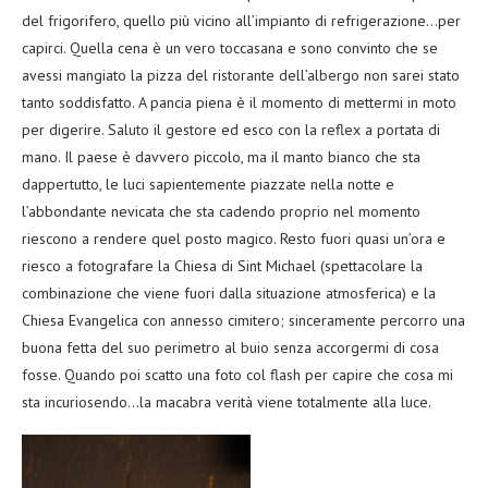
del frigorifero, quello più vicino all’impianto di refrigerazione…per
capirci. Quella cena è un vero toccasana e sono convinto che se
avessi mangiato la pizza del ristorante dell’albergo non sarei stato
tanto soddisfatto. A pancia piena è il momento di mettermi in moto
per digerire. Saluto il gestore ed esco con la reflex a portata di
mano. Il paese è davvero piccolo, ma il manto bianco che sta
dappertutto, le luci sapientemente piazzate nella notte e
l’abbondante nevicata che sta cadendo proprio nel momento
riescono a rendere quel posto magico. Resto fuori quasi un’ora e
riesco a fotografare la Chiesa di Sint Michael (spettacolare la
combinazione che viene fuori dalla situazione atmosferica) e la
Chiesa Evangelica con annesso cimitero; sinceramente percorro una
buona fetta del suo perimetro al buio senza accorgermi di cosa
fosse. Quando poi scatto una foto col flash per capire che cosa mi
sta incuriosendo…la macabra verità viene totalmente alla luce.