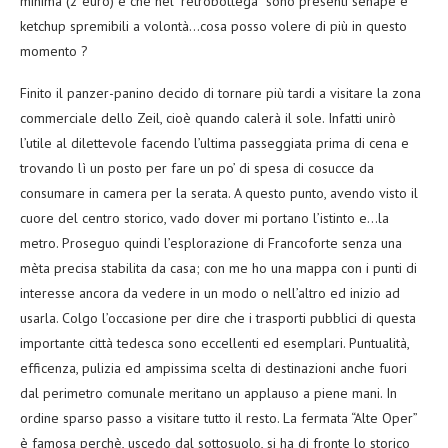
minima (2 euro) e che nel “retrobottega” sono presenti senape e
ketchup spremibili a volontà…cosa posso volere di più in questo
momento ?
Finito il panzer-panino decido di tornare più tardi a visitare la zona
commerciale dello Zeil, cioè quando calerà il sole. Infatti unirò
l’utile al dilettevole facendo l’ultima passeggiata prima di cena e
trovando lì un posto per fare un po’ di spesa di cosucce da
consumare in camera per la serata. A questo punto, avendo visto il
cuore del centro storico, vado dover mi portano l’istinto e…la
metro. Proseguo quindi l’esplorazione di Francoforte senza una
mèta precisa stabilita da casa; con me ho una mappa con i punti di
interesse ancora da vedere in un modo o nell’altro ed inizio ad
usarla. Colgo l’occasione per dire che i trasporti pubblici di questa
importante città tedesca sono eccellenti ed esemplari. Puntualità,
efficenza, pulizia ed ampissima scelta di destinazioni anche fuori
dal perimetro comunale meritano un applauso a piene mani. In
ordine sparso passo a visitare tutto il resto. La fermata “Alte Oper”
è famosa perchè, uscedo dal sottosuolo, si ha di fronte lo storico