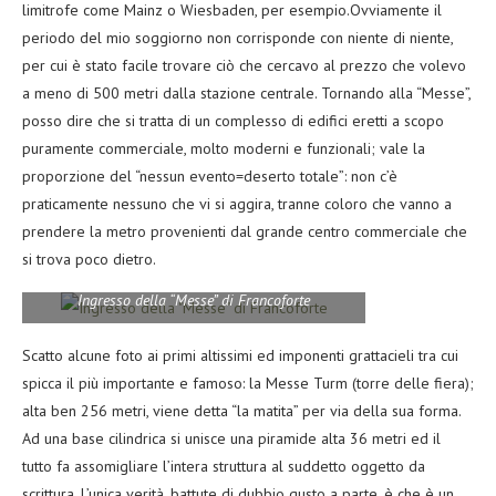
limitrofe come Mainz o Wiesbaden, per esempio.Ovviamente il
periodo del mio soggiorno non corrisponde con niente di niente,
per cui è stato facile trovare ciò che cercavo al prezzo che volevo
a meno di 500 metri dalla stazione centrale. Tornando alla “Messe”,
posso dire che si tratta di un complesso di edifici eretti a scopo
puramente commerciale, molto moderni e funzionali; vale la
proporzione del “nessun evento=deserto totale”: non c’è
praticamente nessuno che vi si aggira, tranne coloro che vanno a
prendere la metro provenienti dal grande centro commerciale che
si trova poco dietro.
Ingresso della “Messe” di Francoforte
Scatto alcune foto ai primi altissimi ed imponenti grattacieli tra cui
spicca il più importante e famoso: la Messe Turm (torre delle fiera);
alta ben 256 metri, viene detta “la matita” per via della sua forma.
Ad una base cilindrica si unisce una piramide alta 36 metri ed il
tutto fa assomigliare l’intera struttura al suddetto oggetto da
scrittura. L’unica verità, battute di dubbio gusto a parte, è che è un