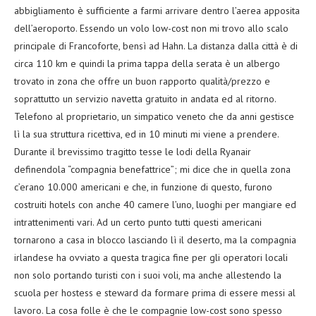
abbigliamento è sufficiente a farmi arrivare dentro l’aerea apposita
dell’aeroporto. Essendo un volo low-cost non mi trovo allo scalo
principale di Francoforte, bensì ad Hahn. La distanza dalla città è di
circa 110 km e quindi la prima tappa della serata è un albergo
trovato in zona che offre un buon rapporto qualità/prezzo e
soprattutto un servizio navetta gratuito in andata ed al ritorno.
Telefono al proprietario, un simpatico veneto che da anni gestisce
lì la sua struttura ricettiva, ed in 10 minuti mi viene a prendere.
Durante il brevissimo tragitto tesse le lodi della Ryanair
definendola “compagnia benefattrice”; mi dice che in quella zona
c’erano 10.000 americani e che, in funzione di questo, furono
costruiti hotels con anche 40 camere l’uno, luoghi per mangiare ed
intrattenimenti vari. Ad un certo punto tutti questi americani
tornarono a casa in blocco lasciando lì il deserto, ma la compagnia
irlandese ha ovviato a questa tragica fine per gli operatori locali
non solo portando turisti con i suoi voli, ma anche allestendo la
scuola per hostess e steward da formare prima di essere messi al
lavoro. La cosa folle è che le compagnie low-cost sono spesso