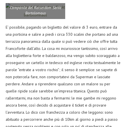
Campanile del Kaiserdom Sankt
Bartolomaus
E’ possibile, pagando un biglietto del valore di 3 euro, entrare da
una porticina e salire a piedi i circa 330 scalini che portano ad una
terrazza panoramica dalla quale si può vedere ciò che offre tutta
Francoforte dall’alto. La cosa mi incuriosisce tantissimo, così arrivo
alla biglietteria forte e baldanzoso, ma vengo subito scoraggiato a
proseguire: un cartello in tedesco ed inglese recita testualmente le
parole “entrate a vostro rischio”; il senso è semplice: se sapete di
non potercela fare, non comportatevi da Superman e lasciate
perdere. Andare a riprendere qualcuno con un malore su per
quelle ripide scale sarebbe un’impresa titanica. Questo può
rallerntarmi, ma non basta a fermarmi: le mie gambe mi reggono
ancora bene, così decido di acquistare il ticket e di provare
l’avventura. Lo dico con franchezza a coloro che leggono: sono
abituato a percorrere anche più di 10km al giorno a piedi a passo
sostenuto senza problemi e con solo un po’ di stanchezza alle