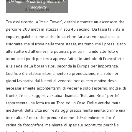
Dettaglio di due dei grattacieli di
Francoforte
Tra essi ricordo la “Main Tower”, visitabile tramite un ascensore che
percorre 200 metri in altezza in soli 45 secondi. Da lassù la vista è
impareggiabile, come anche lo sarebbe farsi servire qualcosa al
ristorante che si trova nella torre stessa, ma temo che i prezzi siano
alle stelle ed all’ennesima potenza, per cui mi limito alle foto e
torno con i piedi per terra appena fatto. Un simbolo di Francoforte
è la sede della borsa valori, seconda in Europa per importanza.
L’edificio è visitabile internamente su prenotazione, ma solo nei
giorni lavorativi dal lunedi al venerdi; per questo motivo devo
necessariamente accontentarmi di vederne solo l’esterno. Inoltre, di
fronte, c’è una suggestiva statua chiamata “Bull and Bear” perchè
rappresenta una lotta tra un Toro ed un Orso. Delle antiche mura
medievali della città non resta oggi praticamente niente, tranne una
torre alta 47 metri che prende il nome di Eschenheimer Tor: è
carina da fotografare, ma niente di speciale sopratutto perchè si