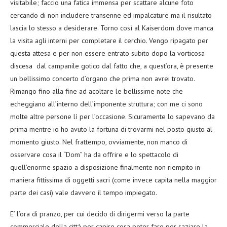
visitabile; faccio una fatica immensa per scattare alcune foto
cercando di non includere transenne ed impalcature ma il risultato
lascia lo stesso a desiderare. Torno così al Kaiserdom dove manca
la visita agli interni per completare il cerchio. Vengo ripagato per
questa attesa e per non essere entrato subito dopo la vorticosa
discesa dal campanile gotico dal fatto che, a quest’ora, è presente
un bellissimo concerto d’organo che prima non avrei trovato.
Rimango fino alla fine ad acoltare le bellissime note che
echeggiano all’interno dell’imponente struttura; con me ci sono
molte altre persone lì per l’occasione. Sicuramente lo sapevano da
prima mentre io ho avuto la fortuna di trovarmi nel posto giusto al
momento giusto. Nel frattempo, ovviamente, non manco di
osservare cosa il “Dom” ha da offrire e lo spettacolo di
quell’enorme spazio a disposizione finalmente non riempito in
maniera fittissima di oggetti sacri (come invece capita nella maggior
parte dei casi) vale davvero il tempo impiegato.
E’ l’ora di pranzo, per cui decido di dirigermi verso la parte
commerciale della città per capire cosa poter fare per saziare la