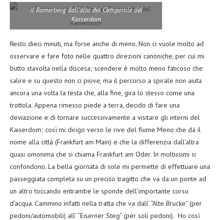
Il Romerberg dall’alto del Campanile del
Kaiserdom
Resto dieci minuti, ma forse anche di meno. Non ci vuole molto ad
osservare e fare foto nelle quattro direzioni canoniche, per cui mi
butto stavolta nella discesa; scendere è molto meno faticoso che
salire e su questo non ci piove, ma il percorso a spirale non aiuta
ancora una volta la testa che, alla fine, gira lo stesso come una
trottola. Appena rimesso piede a terra, decido di fare una
deviazione e di tornare successivamente a visitare gli interni del
Kaiserdom; così mi dirigo verso le rive del fiume Meno che dà il
nome alla città (Frankfurt am Main) e che la differenzia dall’altra
quasi omonima che si chiama Frankfurt am Oder. In moltissimi si
confondono. La bella giornata di sole mi permette di effettuare una
passeggiata completa su un preciso tragitto che va da un ponte ad
un altro toccando entrambe le sponde dell’importante corso
d’acqua. Cammino infatti nella tratta che va dall’ “Alte Brucke” (per
pedoni/automobili) all’ “Eiserner Steg” (per soli pedoni). Ho così