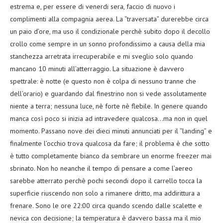
estrema e, per essere di venerdi sera, faccio di nuovo i
complimenti alla compagnia aerea. La “traversata” durerebbe circa
un paio d’ore, ma uso il condizionale perchè subito dopo il decollo
crollo come sempre in un sonno profondissimo a causa della mia
stanchezza arretrata irrecuperabile e mi sveglio solo quando
mancano 10 minuti all’atterraggio. La situazione è davvero
spettrale: è notte (e questo non è colpa di nessuno tranne che
dell’orario) e guardando dal finestrino non si vede assolutamente
niente a terra; nessuna luce, nè forte nè flebile. In genere quando
manca così poco si inizia ad intravedere qualcosa…ma non in quel
momento. Passano nove dei dieci minuti annunciati per il “landing” e
finalmente l’occhio trova qualcosa da fare; il problema è che sotto
è tutto completamente bianco da sembrare un enorme freezer mai
sbrinato. Non ho neanche il tempo di pensare a come l’aereo
sarebbe atterrato perchè pochi secondi dopo il carrello tocca la
superficie riuscendo non solo a rimanere dritto, ma addirittura a
frenare. Sono le ore 22:00 circa quando scendo dalle scalette e
nevica con decisione; la temperatura è davvero bassa ma il mio