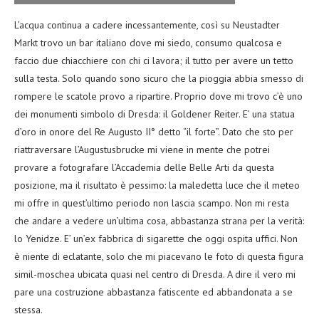
L’acqua continua a cadere incessantemente, così su Neustadter
Markt trovo un bar italiano dove mi siedo, consumo qualcosa e
faccio due chiacchiere con chi ci lavora; il tutto per avere un tetto
sulla testa. Solo quando sono sicuro che la pioggia abbia smesso di
rompere le scatole provo a ripartire. Proprio dove mi trovo c’è uno
dei monumenti simbolo di Dresda: il Goldener Reiter. E’ una statua
d’oro in onore del Re Augusto II° detto “il forte”. Dato che sto per
riattraversare l’Augustusbrucke mi viene in mente che potrei
provare a fotografare l’Accademia delle Belle Arti da questa
posizione, ma il risultato è pessimo: la maledetta luce che il meteo
mi offre in quest’ultimo periodo non lascia scampo. Non mi resta
che andare a vedere un’ultima cosa, abbastanza strana per la verità:
lo Yenidze. E’ un’ex fabbrica di sigarette che oggi ospita uffici. Non
è niente di eclatante, solo che mi piacevano le foto di questa figura
simil-moschea ubicata quasi nel centro di Dresda. A dire il vero mi
pare una costruzione abbastanza fatiscente ed abbandonata a se
stessa.