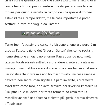
chissà cosa e quando capisce che sono a posto mi fa segno di sì
con la testa. Non ci posso credere…mi sto per accomodare in
tribuna per qualche minuto. In campo c’è una specie di torneo
estivo idiota a campo ridotto, ma la cosa importante è poter
scattare le foto che voglio dall’interno.
L’interno del DDV-Stadion
Torno fuori felicissimo e carico: ho bisogno di energie perchè mi
aspetta l’esplorazione del “Grosser Garten” che, come recita il
nome stesso, è un giardino enorme. Passeggiando noto molti
cittadini locali sdraiati sull’erba a prendere il sole ed a rilassarsi;
immagino non debba essere il massimo abitare lontano dal mare.
Personalmente in vita mia non ho mai provato una cosa simile e
davvero non saprei cosa significa. A parti invertite, sicuramente
avrei fatto come loro, cioè avrei trovato dei diversivi. Percorro la
“Haupthalle” e mi devo per forza fermare ad ammirare la
Mosaikbrunnen: è una fontana e niente più, però la trovo davvero
affascinante.