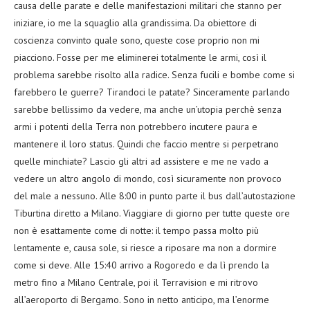
causa delle parate e delle manifestazioni militari che stanno per
iniziare, io me la squaglio alla grandissima. Da obiettore di
coscienza convinto quale sono, queste cose proprio non mi
piacciono. Fosse per me eliminerei totalmente le armi, così il
problema sarebbe risolto alla radice. Senza fucili e bombe come si
farebbero le guerre? Tirandoci le patate? Sinceramente parlando
sarebbe bellissimo da vedere, ma anche un’utopia perchè senza
armi i potenti della Terra non potrebbero incutere paura e
mantenere il loro status. Quindi che faccio mentre si perpetrano
quelle minchiate? Lascio gli altri ad assistere e me ne vado a
vedere un altro angolo di mondo, così sicuramente non provoco
del male a nessuno. Alle 8:00 in punto parte il bus dall’autostazione
Tiburtina diretto a Milano. Viaggiare di giorno per tutte queste ore
non è esattamente come di notte: il tempo passa molto più
lentamente e, causa sole, si riesce a riposare ma non a dormire
come si deve. Alle 15:40 arrivo a Rogoredo e da lì prendo la
metro fino a Milano Centrale, poi il Terravision e mi ritrovo
all’aeroporto di Bergamo. Sono in netto anticipo, ma l’enorme