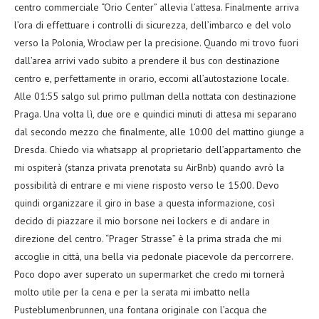
centro commerciale “Orio Center” allevia l’attesa. Finalmente arriva
l’ora di effettuare i controlli di sicurezza, dell’imbarco e del volo
verso la Polonia, Wroclaw per la precisione. Quando mi trovo fuori
dall’area arrivi vado subito a prendere il bus con destinazione
centro e, perfettamente in orario, eccomi all’autostazione locale.
Alle 01:55 salgo sul primo pullman della nottata con destinazione
Praga. Una volta lì, due ore e quindici minuti di attesa mi separano
dal secondo mezzo che finalmente, alle 10:00 del mattino giunge a
Dresda. Chiedo via whatsapp al proprietario dell’appartamento che
mi ospiterà (stanza privata prenotata su AirBnb) quando avrò la
possibilità di entrare e mi viene risposto verso le 15:00. Devo
quindi organizzare il giro in base a questa informazione, così
decido di piazzare il mio borsone nei lockers e di andare in
direzione del centro. “Prager Strasse” è la prima strada che mi
accoglie in città, una bella via pedonale piacevole da percorrere.
Poco dopo aver superato un supermarket che credo mi tornerà
molto utile per la cena e per la serata mi imbatto nella
Pusteblumenbrunnen, una fontana originale con l’acqua che