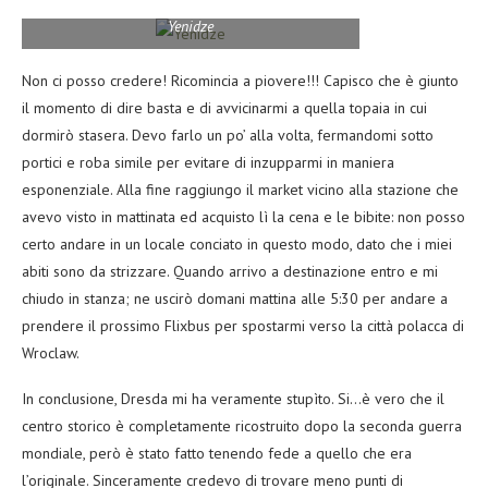
Yenidze
Non ci posso credere! Ricomincia a piovere!!! Capisco che è giunto
il momento di dire basta e di avvicinarmi a quella topaia in cui
dormirò stasera. Devo farlo un po’ alla volta, fermandomi sotto
portici e roba simile per evitare di inzupparmi in maniera
esponenziale. Alla fine raggiungo il market vicino alla stazione che
avevo visto in mattinata ed acquisto lì la cena e le bibite: non posso
certo andare in un locale conciato in questo modo, dato che i miei
abiti sono da strizzare. Quando arrivo a destinazione entro e mi
chiudo in stanza; ne uscirò domani mattina alle 5:30 per andare a
prendere il prossimo Flixbus per spostarmi verso la città polacca di
Wroclaw.
In conclusione, Dresda mi ha veramente stupìto. Si…è vero che il
centro storico è completamente ricostruito dopo la seconda guerra
mondiale, però è stato fatto tenendo fede a quello che era
l’originale. Sinceramente credevo di trovare meno punti di