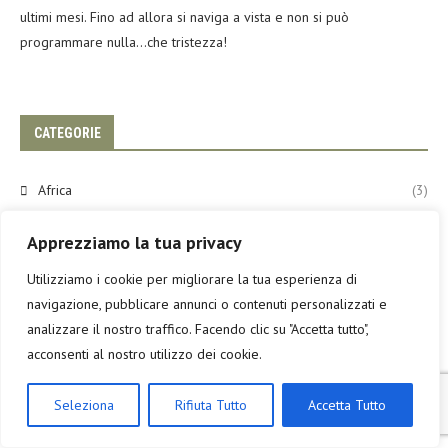
ultimi mesi. Fino ad allora si naviga a vista e non si può
programmare nulla…che tristezza!
CATEGORIE
Africa
(3)
Egitto
(2)
Apprezziamo la tua privacy
Marocco
(1)
Utilizziamo i cookie per migliorare la tua esperienza di
navigazione, pubblicare annunci o contenuti personalizzati e
America
(3)
analizzare il nostro traffico. Facendo clic su "Accetta tutto",
acconsenti al nostro utilizzo dei cookie.
Guadaloupe
(1)
Guatemala
(1)
Seleziona
Rifiuta Tutto
Accetta Tutto
Panama
(1)