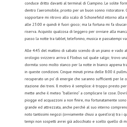
conduce dritto davanti al terminal di Ciampino. Le solite for
dentro l’aeromobile, pronto per un buon sonno ristoratore. G
sopportare mi ritrovo allo scalo di Schonefeld intorno alla m
alle 23:00 e quindi è fuori gioco; ma la fortuna mi fa sbucare
riserva. Acquisto qualcosa di leggero per ovviare alla manca
passo la notte tra tablet, telefonino, musica e passatempi var
Alle 4:45 del mattino di sabato scendo di un piano e vado al
orologio svizzero arriva il Flixbus sul quale salgo; trovo una
dormita: sono molto stanco per la notte in bianco appena t
in queste condizioni. Cinque minuti prima delle 8:00 il pullma
recuperato un po’ di energie che saranno sufficienti per le 
stazione dei treni. Il motivo è semplice: è troppo presto per i
mette anche il meteo “ballerino” a complicare le cose. Dovr
piogge ed acquazzoni a non finire, ma fortunatamente sono 
grande ed attrezzata, anche perchè al suo interno comprende
noto tantissimi negozi (ovviamente chiusi a quest’ora) tra i 
tempi non sospetti avrei già adocchiato e scelto quello di m