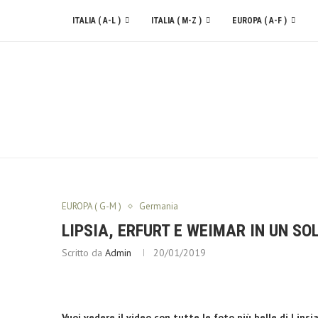
ITALIA ( A-L )
ITALIA ( M-Z )
EUROPA ( A-F )
CONTATTACI
EUROPA ( G-M )
Germania
LIPSIA, ERFURT E WEIMAR IN UN SO
Scritto da
Admin
20/01/2019
Vuoi vedere il video con tutte le foto più belle di Lipsi