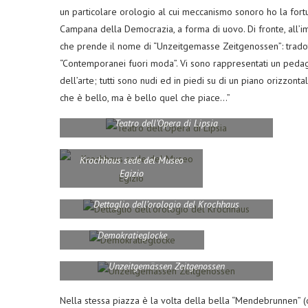
un particolare orologio al cui meccanismo sonoro ho la fort
Campana della Democrazia, a forma di uovo. Di fronte, all’im
che prende il nome di “Unzeitgemasse Zeitgenossen”: tradott
“Contemporanei fuori moda”. Vi sono rappresentati un pedago
dell’arte; tutti sono nudi ed in piedi su di un piano orizzonta
che è bello, ma è bello quel che piace…”
Teatro dell’Opera di Lipsia
Krochhaus sede del Museo
Egizio
Dettaglio dell’orologio del Krochhaus
Demokratieglocke
Unzeitgemässen Zeitgenossen
Nella stessa piazza è la volta della bella “Mendebrunnen” (