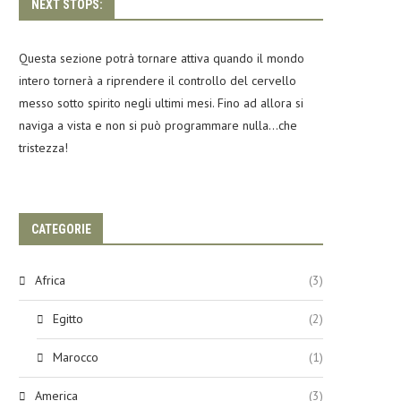
NEXT STOPS:
Questa sezione potrà tornare attiva quando il mondo
intero tornerà a riprendere il controllo del cervello
messo sotto spirito negli ultimi mesi. Fino ad allora si
naviga a vista e non si può programmare nulla…che
tristezza!
CATEGORIE
Africa
(3)
Egitto
(2)
Marocco
(1)
America
(3)