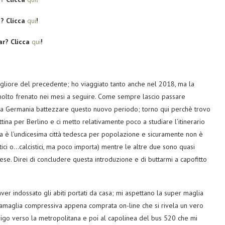
t? Clicca
qui
!
ar? Clicca
qui
!
gliore del precedente; ho viaggiato tanto anche nel 2018, ma la
ha molto frenato nei mesi a seguire. Come sempre lascio passare
alla Germania battezzare questo nuovo periodo; torno qui perchè trovo
ina per Berlino e ci metto relativamente poco a studiare l’itinerario
ima è l’undicesima città tedesca per popolazione e sicuramente non è
istici o…calcistici, ma poco importa) mentre le altre due sono quasi
aese. Direi di concludere questa introduzione e di buttarmi a capofitto
ver indossato gli abiti portati da casa; mi aspettano la super maglia
lzamaglia compressiva appena comprata on-line che si rivela un vero
dirigo verso la metropolitana e poi al capolinea del bus 520 che mi