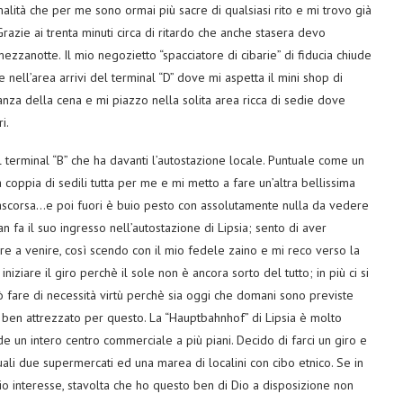
malità che per me sono ormai più sacre di qualsiasi rito e mi trovo già
razie ai trenta minuti circa di ritardo che anche stasera devo
ezzanotte. Il mio negozietto “spacciatore di cibarie” di fiducia chiude
 nell’area arrivi del terminal “D” dove mi aspetta il mini shop di
nza della cena e mi piazzo nella solita area ricca di sedie dove
i.
 terminal “B” che ha davanti l’autostazione locale. Puntuale come un
 coppia di sedili tutta per me e mi metto a fare un’altra bellissima
rascorsa…e poi fuori è buio pesto con assolutamente nulla da vedere
n fa il suo ingresso nell’autostazione di Lipsia; sento di aver
ore a venire, così scendo con il mio fedele zaino e mi reco verso la
niziare il giro perchè il sole non è ancora sorto del tutto; in più ci si
ò fare di necessità virtù perchè sia oggi che domani sono previste
ben attrezzato per questo. La “Hauptbahnhof” di Lipsia è molto
 un intero centro commerciale a più piani. Decido di farci un giro e
quali due supermercati ed una marea di localini con cibo etnico. Se in
io interesse, stavolta che ho questo ben di Dio a disposizione non