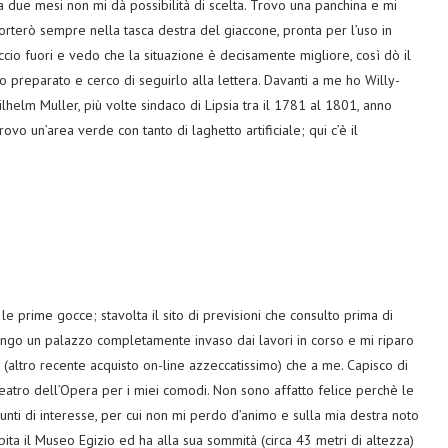
a due mesi non mi dà possibilità di scelta. Trovo una panchina e mi
orterò sempre nella tasca destra del giaccone, pronta per l’uso in
ccio fuori e vedo che la situazione è decisamente migliore, così dò il
rio preparato e cerco di seguirlo alla lettera. Davanti a me ho Willy-
helm Muller, più volte sindaco di Lipsia tra il 1781 al 1801, anno
ovo un’area verde con tanto di laghetto artificiale; qui c’è il
e prime gocce; stavolta il sito di previsioni che consulto prima di
iungo un palazzo completamente invaso dai lavori in corso e mi riparo
 (altro recente acquisto on-line azzeccatissimo) che a me. Capisco di
atro dell’Opera per i miei comodi. Non sono affatto felice perchè le
unti di interesse, per cui non mi perdo d’animo e sulla mia destra noto
spita il Museo Egizio ed ha alla sua sommità (circa 43 metri di altezza)