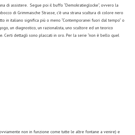
una di assistere. Segue poi il buffo “Demokratieglocke”, ovvero la
bocco di Grimmaische Strasse, c’è una strana scultura di colore nero
o in italiano significa più o meno “Contemporanei fuori dal tempo” o
go, un diagnostico, un razionalista, uno scultore ed un teorico
le. Certi dettagli sono placcati in oro. Per la serie “non è bello quel
ovviamente non in funzione come tutte le altre fontane a venire) e