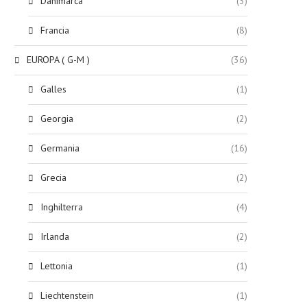
Danimarca
(3)
Francia
(8)
EUROPA ( G-M )
(36)
Galles
(1)
Georgia
(2)
Germania
(16)
Grecia
(2)
Inghilterra
(4)
Irlanda
(2)
Lettonia
(1)
Liechtenstein
(1)