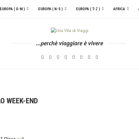
EUROPA ( G-M )
EUROPA ( N-S )
EUROPA ( T-Z )
AFRICA
...perchè viaggiare è vivere
LO WEEK-END
a? Clicca
qui
!