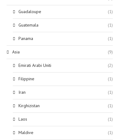
Guadaloupe
(1)
Guatemala
(1)
Panama
(1)
Asia
(9)
Emirati Arabi Uniti
(2)
Filippine
(1)
Iran
(1)
Kirghizistan
(1)
Laos
(1)
Maldive
(1)