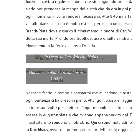
funziona così: la rigidissima dieta che sto seguendo ormai d
siedo per prendere la mappa della città che da ora in poi p
ogni momento in cui si renderà necessaria. Alle 8:45 mi affa
via alle danze. La città è molto estesa, per cui ho un itinera
Brandt-Platz dove osservo il Monumento in onore di Carl Wil
della sua morte. Prendo ora Goethestrasse e, sulla sinistra, tr
Monumento alla ferrovia Lipsia-Dresda.
In Onore di Carl Wilhelm Muller
Monumento alla Ferrovia Lipsia-
Dresda
Neanche faccio in tempo a spostarmi che mi cadono in testa l
ogni partenza ci ha preso in pieno. Allungo il passo e ragg
sotto le sue volte per mettere l’impermeabile sia allo zaino
essere in Augustusplatz e che mi sono appena servito del Te
impalcature lo rendono un obrobrio. Qui ci sono molti altri p
la Krochhaus, ovvero il primo grattacielo della città; oggi o