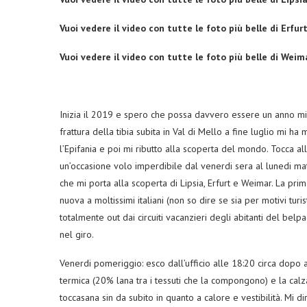
Vuoi vedere il video con tutte le foto più belle di Erfur
Vuoi vedere il video con tutte le foto più belle di Weim
Inizia il 2019 e spero che possa davvero essere un anno mi
frattura della tibia subita in Val di Mello a fine luglio mi 
l’Epifania e poi mi ributto alla scoperta del mondo. Tocca 
un’occasione volo imperdibile dal venerdi sera al lunedi matt
che mi porta alla scoperta di Lipsia, Erfurt e Weimar. La pr
nuova a moltissimi italiani (non so dire se sia per motivi tur
totalmente out dai circuiti vacanzieri degli abitanti del belp
nel giro.
Venerdi pomeriggio: esco dall’ufficio alle 18:20 circa dopo a
termica (20% lana tra i tessuti che la compongono) e la ca
toccasana sin da subito in quanto a calore e vestibilità. Mi 