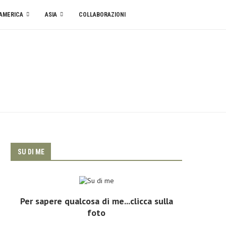
AMERICA
ASIA
COLLABORAZIONI
SU DI ME
Per sapere qualcosa di me...clicca sulla
foto