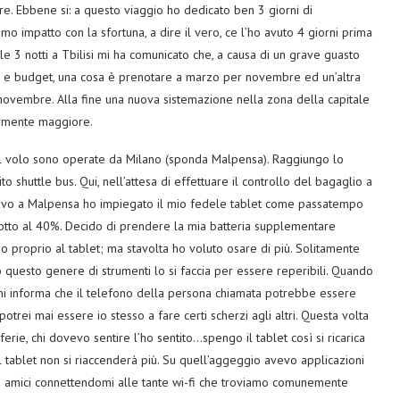
e. Ebbene si: a questo viaggio ho dedicato ben 3 giorni di
imo impatto con la sfortuna, a dire il vero, ce l’ho avuto 4 giorni prima
le 3 notti a Tbilisi mi ha comunicato che, a causa di un grave guasto
elta e budget, una cosa è prenotare a marzo per novembre ed un’altra
 novembre. Alla fine una nuova sistemazione nella zona della capitale
ermente maggiore.
del volo sono operate da Milano (sponda Malpensa). Raggiungo lo
o shuttle bus. Qui, nell’attesa di effettuare il controllo del bagaglio a
rrivo a Malpensa ho impiegato il mio fedele tablet come passatempo
è sotto al 40%. Decido di prendere la mia batteria supplementare
o proprio al tablet; ma stavolta ho voluto osare di più. Solitamente
questo genere di strumenti lo si faccia per essere reperibili. Quando
mi informa che il telefono della persona chiamata potrebbe essere
rei mai essere io stesso a fare certi scherzi agli altri. Questa volta
rie, chi dovevo sentire l’ho sentito…spengo il tablet così si ricarica
uel tablet non si riaccenderà più. Su quell’aggeggio avevo applicazioni
d amici connettendomi alle tante wi-fi che troviamo comunemente