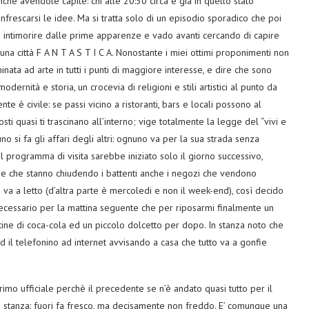
che avendole capite: chi alle 20:30 circa è già in quello stato
infrescarsi le idee. Ma si tratta solo di un episodio sporadico che poi
 intimorire dalle prime apparenze e vado avanti cercando di capire
la una città F A N T A S T I C A. Nonostante i miei ottimi proponimenti non
inata ad arte in tutti i punti di maggiore interesse, e dire che sono
odernità e storia, un crocevia di religioni e stili artistici al punto da
te è civile: se passi vicino a ristoranti, bars e locali possono al
sti quasi ti trascinano all’interno; vige totalmente la legge del “vivi e
no si fa gli affari degli altri: ognuno va per la sua strada senza
 programma di visita sarebbe iniziato solo il giorno successivo,
o e che stanno chiudendo i battenti anche i negozi che vendono
ittà va a letto (d’altra parte è mercoledi e non il week-end), così decido
necessario per la mattina seguente che per riposarmi finalmente un
tine di coca-cola ed un piccolo dolcetto per dopo. In stanza noto che
ed il telefonino ad internet avvisando a casa che tutto va a gonfie
imo ufficiale perchè il precedente se n’è andato quasi tutto per il
lla stanza: fuori fa fresco, ma decisamente non freddo. E’ comunque una