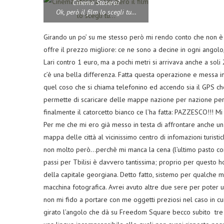
Cinema Stasera?
Ok, però il film lo scegli tu…
Girando un po’ su me stesso però mi rendo conto che non è po
offre il prezzo migliore: ce ne sono a decine in ogni angolo
Lari contro 1 euro, ma a pochi metri si arrivava anche a soli
c’è una bella differenza. Fatta questa operazione e messa in
quel coso che si chiama telefonino ed accendo sia il GPS ch
permette di scaricare delle mappe nazione per nazione per p
finalmente il catorcetto bianco ce l’ha fatta: PAZZESCO!!! M
Per me che mi ero già messo in testa di affrontare anche un 
mappa delle città al vicinissimo centro di infomazioni turisti
non molto però…perchè mi manca la cena (l’ultimo pasto co
passi per Tbilisi è davvero tantissima; proprio per questo h
della capitale georgiana. Detto fatto, sistemo per qualche 
macchina fotografica. Avrei avuto altre due sere per poter u
non mi fido a portare con me oggetti preziosi nel caso in cui l
girato l’angolo che dà su Freedom Square becco subito tre 