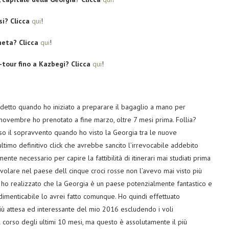
si? Clicca
qui
!
heta? Clicca
qui
!
-tour fino a Kazbegi? Clicca
qui
!
o detto quando ho iniziato a preparare il bagaglio a mano per
6 novembre ho prenotato a fine marzo, oltre 7 mesi prima. Follia?
so il sopravvento quando ho visto la Georgia tra le nuove
ultimo definitivo click che avrebbe sancito l’irrevocabile addebito
ente necessario per capire la fattibilità di itinerari mai studiati prima
 volare nel paese dell cinque croci rosse non l’avevo mai visto più
o realizzato che la Georgia è un paese potenzialmente fantastico e
indimenticabile lo avrei fatto comunque. Ho quindi effettuato
iù attesa ed interessante del mio 2016 escludendo i voli
nel corso degli ultimi 10 mesi, ma questo è assolutamente il più