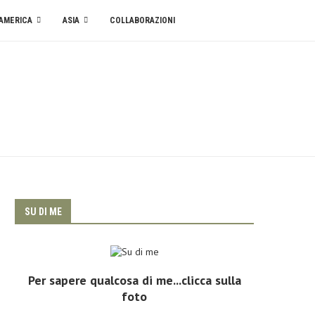
AMERICA
ASIA
COLLABORAZIONI
SU DI ME
Per sapere qualcosa di me...clicca sulla
foto