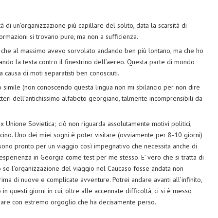
 di un’organizzazione più capillare del solito, data la scarsità di
formazioni si trovano pure, ma non a sufficienza.
a che al massimo avevo sorvolato andando ben più lontano, ma che ho
do la testa contro il finestrino dell’aereo. Questa parte di mondo
a causa di moti separatisti ben conosciuti.
 simile (non conoscendo questa lingua non mi sbilancio per non dire
tteri dell’antichissimo alfabeto georgiano, talmente incomprensibili da
x Unione Sovietica; ciò non riguarda assolutamente motivi politici,
vicino. Uno dei miei sogni è poter visitare (ovviamente per 8-10 giorni)
e sono pronto per un viaggio così impegnativo che necessita anche di
’esperienza in Georgia come test per me stesso. E’ vero che si tratta di
ò se l’organizzazione del viaggio nel Caucaso fosse andata non
ma di nuove e complicate avventure. Potrei andare avanti all’infinito,
 questi giorni in cui, oltre alle accennate difficoltà, ci si è messo
cipare con estremo orgoglio che ha decisamente perso.