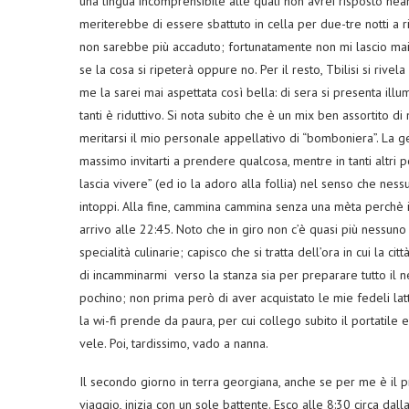
una lingua incomprensibile alle quali non avrei risposto nean
meriterebbe di essere sbattuto in cella per due-tre notti a r
non sarebbe più accaduto; fortunatamente non mi lascio mai
se la cosa si ripeterà oppure no. Per il resto, Tbilisi si rive
me la sarei mai aspettata così bella: di sera si presenta illum
tanti è riduttivo. Si nota subito che è un mix ben assortito di m
meritarsi il mio personale appellativo di “bomboniera”. La gen
massimo invitarti a prendere qualcosa, mentre in tanti altri po
lascia vivere” (ed io la adoro alla follia) nel senso che nessu
intoppi. Alla fine, cammina cammina senza una mèta perchè il
arrivo alle 22:45. Noto che in giro non c’è quasi più nessun
specialità culinarie; capisco che si tratta dell’ora in cui la c
di incamminarmi verso la stanza sia per preparare tutto il 
pochino; non prima però di aver acquistato le mie fedeli lat
la wi-fi prende da paura, per cui collego subito il portatile 
vele. Poi, tardissimo, vado a nanna.
Il secondo giorno in terra georgiana, anche se per me è il pr
viaggio, inizia con un sole battente. Esco alle 8:30 circa da