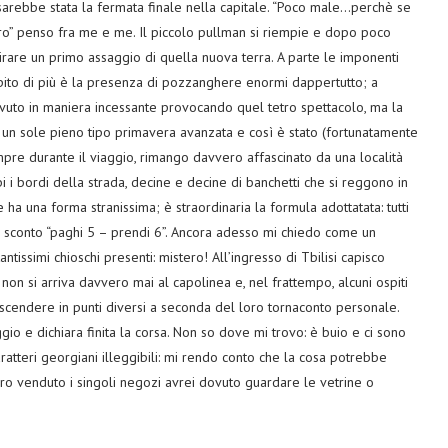
 sarebbe stata la fermata finale nella capitale. “Poco male…perchè se
tro” penso fra me e me. Il piccolo pullman si riempie e dopo poco
irare un primo assaggio di quella nuova terra. A parte le imponenti
pito di più è la presenza di pozzanghere enormi dappertutto; a
vuto in maniera incessante provocando quel tetro spettacolo, ma la
un sole pieno tipo primavera avanzata e così è stato (fortunatamente
empre durante il viaggio, rimango davvero affascinato da una località
i bordi della strada, decine e decine di banchetti che si reggono in
ha una forma stranissima; è straordinaria la formula adottatata: tutti
so sconto “paghi 5 – prendi 6”. Ancora adesso mi chiedo come un
tissimi chioschi presenti: mistero! All’ingresso di Tbilisi capisco
 non si arriva davvero mai al capolinea e, nel frattempo, alcuni ospiti
scendere in punti diversi a seconda del loro tornaconto personale.
ggio e dichiara finita la corsa. Non so dove mi trovo: è buio e ci sono
ratteri georgiani illeggibili: mi rendo conto che la cosa potrebbe
o venduto i singoli negozi avrei dovuto guardare le vetrine o