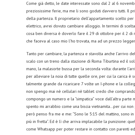
Come già detto, le date interessate sono dal 2 al 6 novembr
preziosissime ferie, ma me li sono goduti davvero tutti. Il pr
della partenza. Il proprietario dell’appartamento scelto per 
elettrico, avrei dovuto cambiare alloggio. In termini di sc
cosa ben diversa è doverlo fare il 29 di ottobre per il 2 di
che faceva al caso mio l’ho trovata, ma ad un prezzo legg
Tanto per cambiare, la partenza e stavolta anche l’arrivo 
scalo con un treno dalla stazione di Roma Tiburtina ed il solit
mano, la malasorte bussa per la seconda volta: durante l’a
per alleviare la noia di tutte quelle ore, per cui la carica 
talmente grande da ricaricare 7 volte un I-phone e la colleg
non spengo mai nè cellulari nè tablet: credo che comprando 
compongo un numero e la “simpatica” voce dall’altra parte 
spento mi arrabbio come una biscia vietnamita…per cui non pot
però penso fra me e me: “Sono le 5:15 del mattino, sono in fe
più in fretta”. Ed è lì che arriva implacabile la punizione: q
come Whatsapp per poter restare in contatto con parenti e