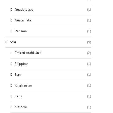
Guadaloupe
(1)
Guatemala
(1)
Panama
(1)
Asia
(9)
Emirati Arabi Uniti
(2)
Filippine
(1)
Iran
(1)
Kirghizistan
(1)
Laos
(1)
Maldive
(1)