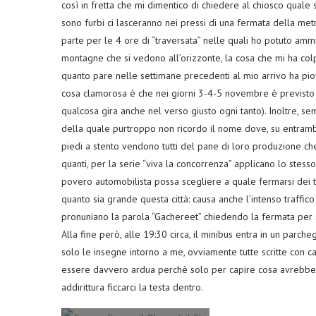
così in fretta che mi dimentico di chiedere al chiosco quale
sono furbi ci lasceranno nei pressi di una fermata della me
parte per le 4 ore di “traversata” nelle quali ho potuto amm
montagne che si vedono all’orizzonte, la cosa che mi ha col
quanto pare nelle settimane precedenti al mio arrivo ha pio
cosa clamorosa è che nei giorni 3-4-5 novembre è previsto 
qualcosa gira anche nel verso giusto ogni tanto). Inoltre, s
della quale purtroppo non ricordo il nome dove, su entrambi 
piedi a stento vendono tutti del pane di loro produzione che 
quanti, per la serie “viva la concorrenza” applicano lo stes
povero automobilista possa scegliere a quale fermarsi dei tan
quanto sia grande questa città: causa anche l’intenso traffico
pronuniano la parola “Gachereet” chiedendo la fermata per 
Alla fine però, alle 19:30 circa, il minibus entra in un parche
solo le insegne intorno a me, ovviamente tutte scritte con ca
essere davvero ardua perchè solo per capire cosa avrebber
addirittura ficcarci la testa dentro.