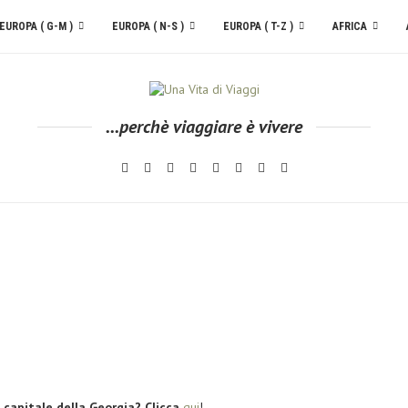
EUROPA ( G-M )
EUROPA ( N-S )
EUROPA ( T-Z )
AFRICA
...perchè viaggiare è vivere
, capitale della Georgia? Clicca
qui
!