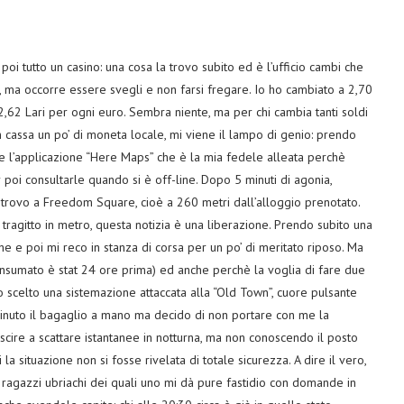
i tutto un casino: una cosa la trovo subito ed è l’ufficio cambi che
, ma occorre essere svegli e non farsi fregare. Io ho cambiato a 2,70
 2,62 Lari per ogni euro. Sembra niente, ma per chi cambia tanti soldi
 cassa un po’ di moneta locale, mi viene il lampo di genio: prendo
e l’applicazione “Here Maps” che è la mia fedele alleata perchè
oi consultarle quando si è off-line. Dopo 5 minuti di agonia,
i trovo a Freedom Square, cioè a 260 metri dall’alloggio prenotato.
tragitto in metro, questa notizia è una liberazione. Prendo subito una
che e poi mi reco in stanza di corsa per un po’ di meritato riposo. Ma
nsumato è stat 24 ore prima) ed anche perchè la voglia di fare due
o scelto una sistemazione attaccata alla “Old Town”, cuore pulsante
minuto il bagaglio a mano ma decido di non portare con me la
scire a scattare istantanee in notturna, ma non conoscendo il posto
a situazione non si fosse rivelata di totale sicurezza. A dire il vero,
ragazzi ubriachi dei quali uno mi dà pure fastidio con domande in