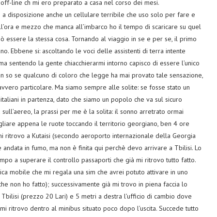
i off-line ch mi ero preparato a casa nel corso dei mesi.
a disposizione anche un cellulare terribile che uso solo per fare e
ll’ora e mezzo che manca all’imbarco ho il tempo di scaricare su quel
 essere la stessa cosa. Tornando al viaggio in se e per se, il primo
o. Ebbene si: ascoltando le voci delle assistenti di terra intente
ma sentendo la gente chiacchierarmi intorno capisco di essere l’unico
Non so se qualcuno di coloro che legge ha mai provato tale sensazione,
davvero particolare. Ma siamo sempre alle solite: se fosse stato un
italiani in partenza, dato che siamo un popolo che va sul sicuro
sull’aereo, la prassi per me è la solita: il sonno arretrato ormai
iare appena le ruote toccando il territorio georgiano, ben 4 ore
 mi ritrovo a Kutaisi (secondo aeroporto internazionale della Georgia
 andata in fumo, ma non è finita qui perchè devo arrivare a Tbilisi. Lo
empo a superare il controllo passaporti che già mi ritrovo tutto fatto.
ca mobile che mi regala una sim che avrei potuto attivare in uno
che non ho fatto); successivamente già mi trovo in piena faccia lo
Tbilisi (prezzo 20 Lari) e 5 metri a destra l’ufficio di cambio dove
mi ritrovo dentro al minibus situato poco dopo l’uscita. Succede tutto