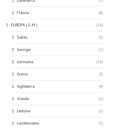
Danimarca
(3)
Francia
(8)
EUROPA ( G-M )
(36)
Galles
(1)
Georgia
(2)
Germania
(16)
Grecia
(2)
Inghilterra
(4)
Irlanda
(2)
Lettonia
(1)
Liechtenstein
(1)