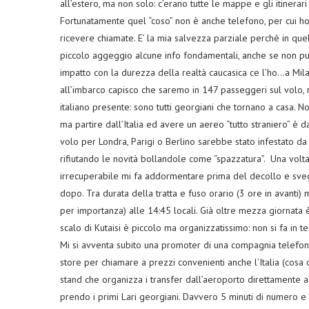
all’estero, ma non solo: c’erano tutte le mappe e gli itinerar
Fortunatamente quel “coso” non è anche telefono, per cui ho 
ricevere chiamate. E’ la mia salvezza parziale perchè in que
piccolo aggeggio alcune info fondamentali, anche se non può
impatto con la durezza della realtà caucasica ce l’ho…a Milan
all’imbarco capisco che saremo in 147 passeggeri sul volo, 
italiano presente: sono tutti georgiani che tornano a casa. 
ma partire dall’Italia ed avere un aereo “tutto straniero” è 
volo per Londra, Parigi o Berlino sarebbe stato infestato da 
rifiutando le novità bollandole come “spazzatura”. Una volta 
irrecuperabile mi fa addormentare prima del decollo e svegl
dopo. Tra durata della tratta e fuso orario (3 ore in avanti)
per importanza) alle 14:45 locali. Già oltre mezza giornata è
scalo di Kutaisi è piccolo ma organizzatissimo: non si fa in t
Mi si avventa subito una promoter di una compagnia telefoni
store per chiamare a prezzi convenienti anche l’Italia (cosa 
stand che organizza i transfer dall’aeroporto direttamente a 
prendo i primi Lari georgiani. Davvero 5 minuti di numero e 