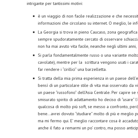
intrigante per tantissimi motivi:
è un viaggio di non facile realizzazione e che necessità
informazioni che circolano su internet. O meglio, le in
La Georgia si trova in pieno Caucaso, zona geografic
sempre spudoratamente cercato di osservare schiaccian
non ha mai avuto vita facile, neanche negli ultimi anni, 
Si parla fondamentalmente russo o una variante molto
cavolate), mentre per la scrittura vengono usati i cara
far rendere i “cirillici” una barzelletta.
Si tratta della mia prima esperienza in un paese dell’e
bensì di un particolare stile di vita mai osservato da 
un paese “russofono” dell’Asia Centrale. Per capire s
smisurato spirito di adattamento ho deciso di “usare” l
qualcosa di molto più soft, se messo a confronto, per
bene…avrei dovuto “studiare” molto di più e meglio pri
ma mi fermo qui. E’ meglio raccontare cosa è accaduto in
anche il fato a remarmi un po’ contro, ma posso anti