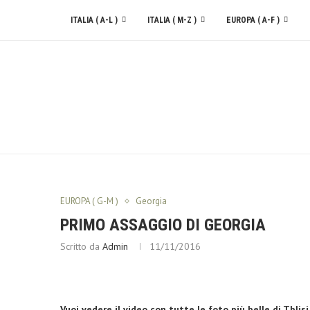
ITALIA ( A-L )
ITALIA ( M-Z )
EUROPA ( A-F )
CONTATTACI
EUROPA ( G-M )
Georgia
PRIMO ASSAGGIO DI GEORGIA
Scritto da
Admin
11/11/2016
Vuoi vedere il video con tutte le foto più belle di Tblisi