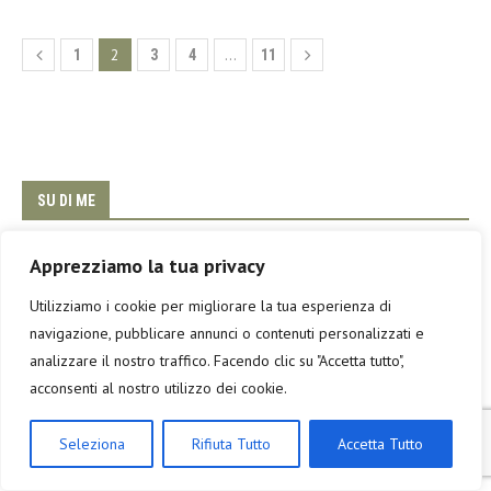
2
…
1
3
4
11
SU DI ME
Apprezziamo la tua privacy
Per sapere qualcosa di me...clicca sulla foto
Utilizziamo i cookie per migliorare la tua esperienza di
navigazione, pubblicare annunci o contenuti personalizzati e
analizzare il nostro traffico. Facendo clic su "Accetta tutto",
Un viaggio è l'unica "spesa" al mondo che resta viva per sempre.
acconsenti al nostro utilizzo dei cookie.
Tutto il resto, anche ciò che si paga una fortuna, prima o poi si
logora e finisce nell'immondizia.
Seleziona
Rifiuta Tutto
Accetta Tutto