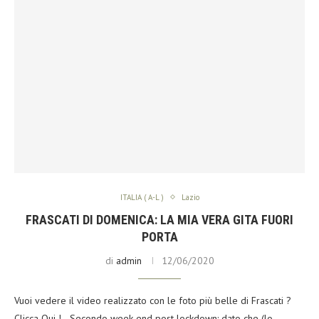
ITALIA ( A-L )
Lazio
FRASCATI DI DOMENICA: LA MIA VERA GITA FUORI
PORTA
di
admin
12/06/2020
Vuoi vedere il video realizzato con le foto più belle di Frascati ?
Clicca Qui ! Secondo week-end post lockdown: dato che (lo